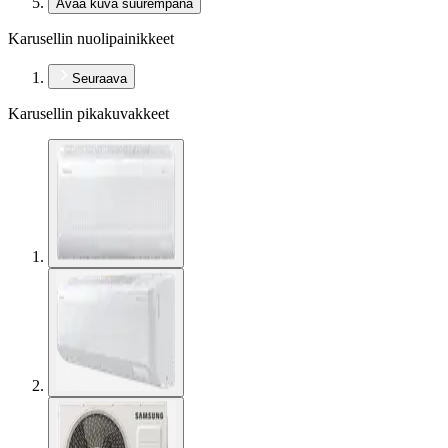
Avaa kuva suurempana
Karusellin nuolipainikkeet
Seuraava
Karusellin pikakuvakkeet