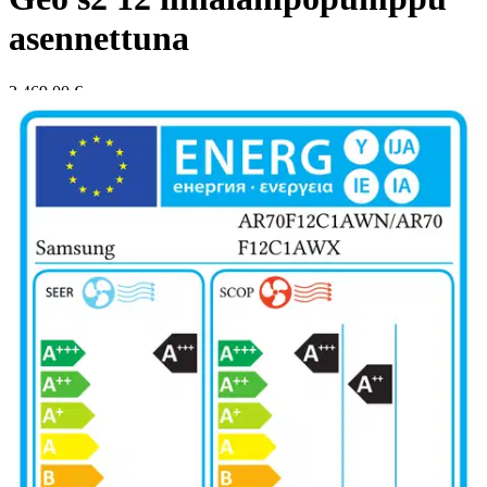
asennettuna
2 469,00 €
Verkkokaupan hinta
Valitse toimitustapa
Nouto myymälästä
Toimitus
Ei saatavilla
Kotiin tai noutopisteeseen
Alk. 4,95 €
Ilmalämpöpumput myydään vain
asennuksen kanssa, tarkista
postinumerokohtainen saatavuus