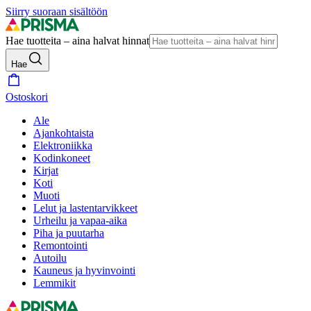
Siirry suoraan sisältöön
Hae tuotteita – aina halvat hinnat
Hae
Ostoskori
Ale
Ajankohtaista
Elektroniikka
Kodinkoneet
Kirjat
Koti
Muoti
Lelut ja lastentarvikkeet
Urheilu ja vapaa-aika
Piha ja puutarha
Remontointi
Autoilu
Kauneus ja hyvinvointi
Lemmikit