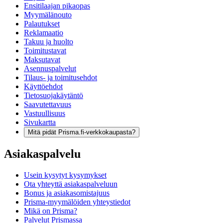
Ensitilaajan pikaopas
Myymälänouto
Palautukset
Reklamaatio
Takuu ja huolto
Toimitustavat
Maksutavat
Asennuspalvelut
Tilaus- ja toimitusehdot
Käyttöehdot
Tietosuojakäytäntö
Saavutettavuus
Vastuullisuus
Sivukartta
Mitä pidät Prisma.fi-verkkokaupasta?
Asiakaspalvelu
Usein kysytyt kysymykset
Ota yhteyttä asiakaspalveluun
Bonus ja asiakasomistajuus
Prisma-myymälöiden yhteystiedot
Mikä on Prisma?
Palvelut Prismassa