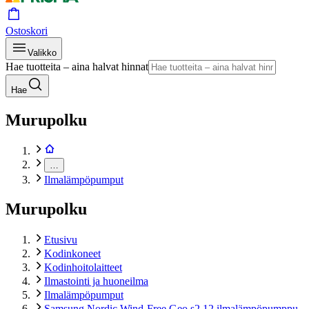
Ostoskori
Valikko
Hae tuotteita – aina halvat hinnat
Hae
Murupolku
…
Ilmalämpöpumput
Murupolku
Etusivu
Kodinkoneet
Kodinhoitolaitteet
Ilmastointi ja huoneilma
Ilmalämpöpumput
Samsung Nordic Wind-Free Geo s2 12 ilmalämpöpumppu