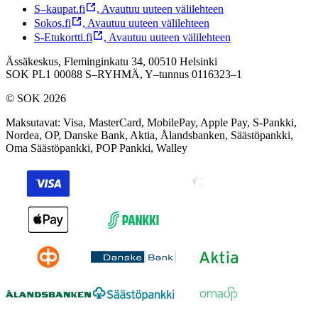
S–kaupat.fi
,
Avautuu uuteen välilehteen
Sokos.fi
,
Avautuu uuteen välilehteen
S-Etukortti.fi
,
Avautuu uuteen välilehteen
Ässäkeskus, Fleminginkatu 34, 00510 Helsinki
SOK PL1 00088 S–RYHMÄ,
Y–tunnus 0116323–1
© SOK 2026
Maksutavat
:
Visa, MasterCard, MobilePay, Apple Pay, S-Pankki,
Nordea, OP, Danske Bank, Aktia, Ålandsbanken, Säästöpankki,
Oma Säästöpankki, POP Pankki, Walley