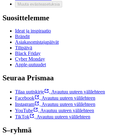
Muuta evästeasetuksia
Suosittelemme
Ideat ja inspiraatio
Brändit
Asiakasomistajapäivät
Tilipäivä
Black Friday
Cyber Monday
Apple-uutuudet
Seuraa Prismaa
Tilaa uutiskirje
,
Avautuu uuteen välilehteen
Facebook
,
Avautuu uuteen välilehteen
Instagram
,
Avautuu uuteen välilehteen
YouTube
,
Avautuu uuteen välilehteen
TikTok
,
Avautuu uuteen välilehteen
S–ryhmä