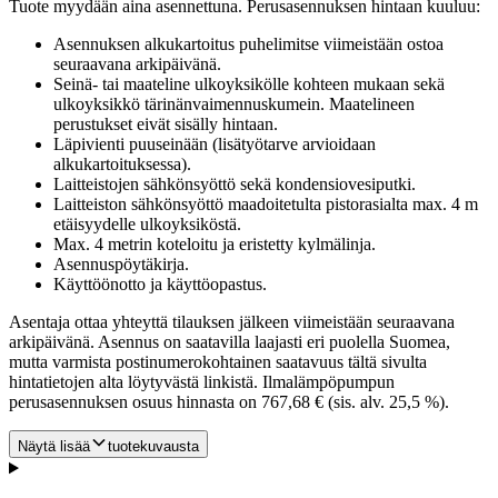
Tuote myydään aina asennettuna. Perusasennuksen hintaan kuuluu:
Asennuksen alkukartoitus puhelimitse viimeistään ostoa
seuraavana arkipäivänä.
Seinä- tai maateline ulkoyksikölle kohteen mukaan sekä
ulkoyksikkö tärinänvaimennuskumein. Maatelineen
perustukset eivät sisälly hintaan.
Läpivienti puuseinään (lisätyötarve arvioidaan
alkukartoituksessa).
Laitteistojen sähkönsyöttö sekä kondensiovesiputki.
Laitteiston sähkönsyöttö maadoitetulta pistorasialta max. 4 m
etäisyydelle ulkoyksiköstä.
Max. 4 metrin koteloitu ja eristetty kylmälinja.
Asennuspöytäkirja.
Käyttöönotto ja käyttöopastus.
Asentaja ottaa yhteyttä tilauksen jälkeen viimeistään seuraavana
arkipäivänä. Asennus on saatavilla laajasti eri puolella Suomea,
mutta varmista postinumerokohtainen saatavuus tältä sivulta
hintatietojen alta löytyvästä linkistä. Ilmalämpöpumpun
perusasennuksen osuus hinnasta on 767,68 € (sis. alv. 25,5 %).
Näytä lisää
tuotekuvausta