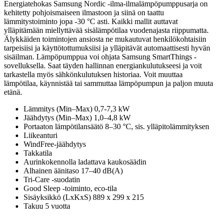
Energiatehokas Samsung Nordic -ilma-ilmalämpöpumppusarja on
kehitetty pohjoismaiseen ilmastoon ja siinä on taattu
lämmitystoiminto jopa -30 °C asti. Kaikki mallit auttavat
ylläpitämään miellyttävää sisälämpötilaa vuodenajasta riippumatta.
Älykkäiden toimintojen ansiosta ne mukautuvat henkilökohtaisiin
tarpeisiisi ja käyttötottumuksiisi ja ylläpitävät automaattisesti hyvän
sisäilman.
Lämpöpumppua voi ohjata Samsung SmartThings -
sovelluksella. Saat täyden hallinnan energiankulutukseesi ja voit
tarkastella myös sähkönkulutuksen historiaa. Voit muuttaa
lämpötilaa, käynnistää tai sammuttaa lämpöpumpun ja paljon muuta
etänä.
Lämmitys (Min–Max) 0,7-7,3 kW
Jäähdytys (Min–Max) 1,0–4,8 kW
Portaaton lämpötilansäätö 8–30 °C, sis. ylläpitolämmityksen
Liikeanturi
WindFree-jäähdytys
Takkatila
Aurinkokennolla ladattava kaukosäädin
Alhainen äänitaso 17–40 dB(A)
Tri-Care -suodatin
Good Sleep -toiminto, eco-tila
Sisäyksikkö (LxKxS) 889 x 299 x 215
Takuu 5 vuotta