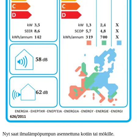
Ilmainen toimitus yli 100 €:n tilauksille
Postin pakettiautomaattiin tai
palvelupisteeseen!
Etu ei koske Suuri‑lisäpalvelulla toimitettavia tuotteita.
Tarkista myymäläsaatavuus
Ei saatavilla
Tuotekuvaus
Nyt saat ilmalämpöpumpun asennettuna kotiin tai mökille.