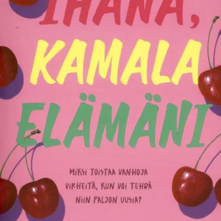
Ei saatavilla
Tuotekuvaus
Tähtikirjailija Hazel on pulassa: Hänen on pakko muuttaa pois
rakastamastaan kaupunkiasunnosta. Ja kustantaja uhkaa purkaa
sopimuksen, kun uusi kirja ei ota syntyäkseen. Hazel päättää etsiä
inspiraatiota romaaniinsa maalta. Hän ostaa sokkona talon Story
Laken järvenrantakaupungista aavistamatta lainkaan, mihin tulee
sotkeutuneeksi... Bestselleristi Lucy Score tunnetaan särmikkäistä
henkilöhahmoistaan, nasevasta huumoristaan ja kuumista
seksikohtauksistaan.
Ominaisuudet