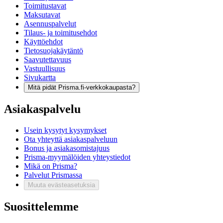
Toimitustavat
Maksutavat
Asennuspalvelut
Tilaus- ja toimitusehdot
Käyttöehdot
Tietosuojakäytäntö
Saavutettavuus
Vastuullisuus
Sivukartta
Mitä pidät Prisma.fi-verkkokaupasta?
Asiakaspalvelu
Usein kysytyt kysymykset
Ota yhteyttä asiakaspalveluun
Bonus ja asiakasomistajuus
Prisma-myymälöiden yhteystiedot
Mikä on Prisma?
Palvelut Prismassa
Muuta evästeasetuksia
Suosittelemme