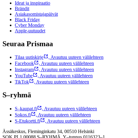
Ideat ja inspiraatio
Brändit
Asiakasomistajapäivät
Black Friday
Cyber Monday
Apple-uutuudet
Seuraa Prismaa
Tilaa uutiskirje
,
Avautuu uuteen välilehteen
Facebook
,
Avautuu uuteen välilehteen
Instagram
,
Avautuu uuteen välilehteen
YouTube
,
Avautuu uuteen välilehteen
TikTok
,
Avautuu uuteen välilehteen
S–ryhmä
S–kaupat.fi
,
Avautuu uuteen välilehteen
Sokos.fi
,
Avautuu uuteen välilehteen
S-Etukortti.fi
,
Avautuu uuteen välilehteen
Ässäkeskus, Fleminginkatu 34, 00510 Helsinki
SOK PL1 00088 S–RYHMÄ,
Y–tunnus 0116323–1