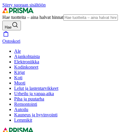
Siirry suoraan sisältöön
Hae tuotteita – aina halvat hinnat
Hae
Ostoskori
Ale
Ajankohtaista
Elektroniikka
Kodinkoneet
Kirjat
Koti
Muoti
Lelut ja lastentarvikkeet
Urheilu ja vapaa-aika
Piha ja puutarha
Remontointi
Autoilu
Kauneus ja hyvinvointi
Lemmikit