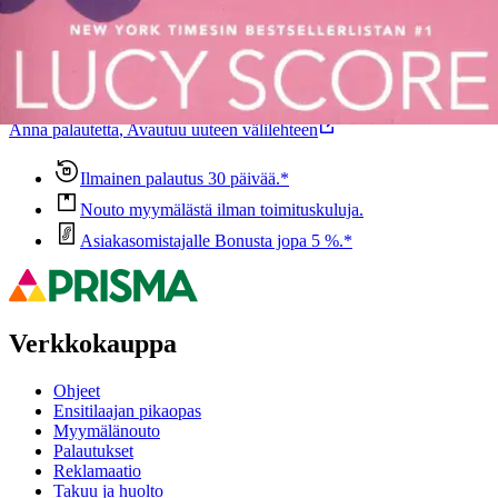
Oletko tyytyväinen tuotetietoihin?
Ovatko tuotetiedot riittävät? Jos tuotetiedoissa on puutteita tai niitä
voisi muuten parantaa, anna palautetta.
Anna palautetta
,
Avautuu uuteen välilehteen
Ilmainen palautus 30 päivää.*
Nouto myymälästä ilman toimituskuluja.
Asiakasomistajalle Bonusta jopa 5 %.*
Verkkokauppa
Ohjeet
Ensitilaajan pikaopas
Myymälänouto
Palautukset
Reklamaatio
Takuu ja huolto