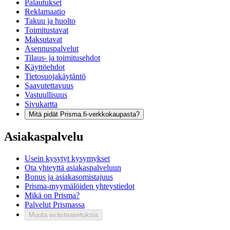
Palautukset
Reklamaatio
Takuu ja huolto
Toimitustavat
Maksutavat
Asennuspalvelut
Tilaus- ja toimitusehdot
Käyttöehdot
Tietosuojakäytäntö
Saavutettavuus
Vastuullisuus
Sivukartta
Mitä pidät Prisma.fi-verkkokaupasta?
Asiakaspalvelu
Usein kysytyt kysymykset
Ota yhteyttä asiakaspalveluun
Bonus ja asiakasomistajuus
Prisma-myymälöiden yhteystiedot
Mikä on Prisma?
Palvelut Prismassa
Muuta evästeasetuksia