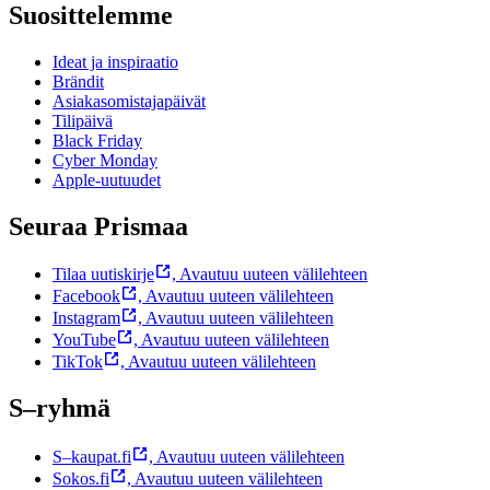
Suosittelemme
Ideat ja inspiraatio
Brändit
Asiakasomistajapäivät
Tilipäivä
Black Friday
Cyber Monday
Apple-uutuudet
Seuraa Prismaa
Tilaa uutiskirje
,
Avautuu uuteen välilehteen
Facebook
,
Avautuu uuteen välilehteen
Instagram
,
Avautuu uuteen välilehteen
YouTube
,
Avautuu uuteen välilehteen
TikTok
,
Avautuu uuteen välilehteen
S–ryhmä
S–kaupat.fi
,
Avautuu uuteen välilehteen
Sokos.fi
,
Avautuu uuteen välilehteen