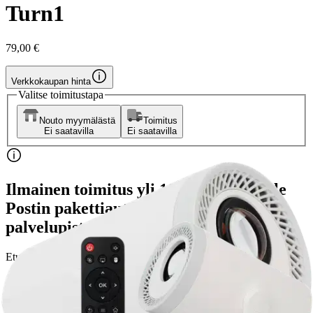
Turn1
79,00 €
Verkkokaupan hinta
Valitse toimitustapa
Nouto myymälästä
Toimitus
Ei saatavilla
Ei saatavilla
Ilmainen toimitus yli 100 €:n tilauksille
Postin pakettiautomaattiin tai
palvelupisteeseen!
Etu ei koske Suuri‑lisäpalvelulla toimitettavia tuotteita.