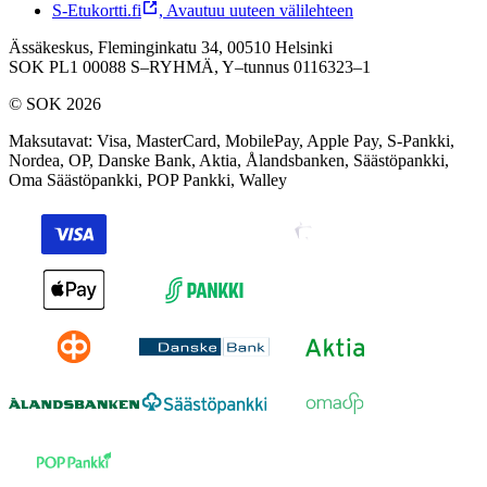
S-Etukortti.fi
,
Avautuu uuteen välilehteen
Ässäkeskus, Fleminginkatu 34, 00510 Helsinki
SOK PL1 00088 S–RYHMÄ,
Y–tunnus 0116323–1
© SOK 2026
Maksutavat
:
Visa, MasterCard, MobilePay, Apple Pay, S-Pankki,
Nordea, OP, Danske Bank, Aktia, Ålandsbanken, Säästöpankki,
Oma Säästöpankki, POP Pankki, Walley