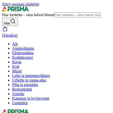
Siirry suoraan sisältöön
Hae tuotteita – aina halvat hinnat
Hae
Ostoskori
Ale
Ajankohtaista
Elektroniikka
Kodinkoneet
Kirjat
Koti
Muoti
Lelut ja lastentarvikkeet
Urheilu ja vapaa-aika
Piha ja puutarha
Remontointi
Autoilu
Kauneus ja hyvinvointi
Lemmikit