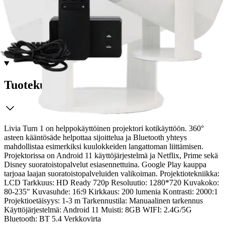
Tarkista myymäläsaatavuus
Ei saatavilla
Tuotekuvaus
Livia Turn 1 on helppokäyttöinen projektori kotikäyttöön. 360°
asteen kääntösäde helpottaa sijoittelua ja Bluetooth yhteys
mahdollistaa esimerkiksi kuulokkeiden langattoman liittämisen.
Projektorissa on Android 11 käyttöjärjestelmä ja Netflix, Prime sekä
Disney suoratoistopalvelut esiasennettuina. Google Play kauppa
tarjoaa laajan suoratoistopalveluiden valikoiman.
Projektiotekniikka:
LCD Tarkkuus: HD Ready 720p Resoluutio: 1280*720 Kuvakoko:
80-235" Kuvasuhde: 16:9 Kirkkaus: 200 lumenia Kontrasti: 2000:1
Projektioetäisyys: 1-3 m Tarkennustila: Manuaalinen tarkennus
Käyttöjärjestelmä: Android 11 Muisti: 8GB WIFI: 2.4G/5G
Bluetooth: BT 5.4 Verkkovirta