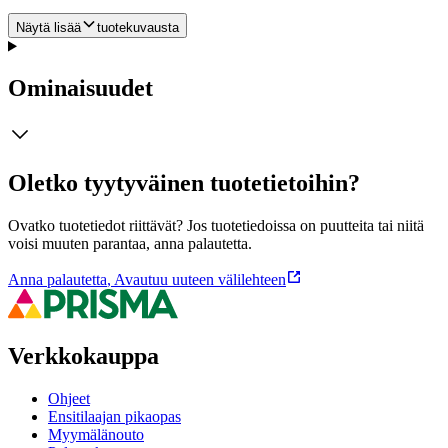
Näytä lisää
tuotekuvausta
Ominaisuudet
Oletko tyytyväinen tuotetietoihin?
Ovatko tuotetiedot riittävät? Jos tuotetiedoissa on puutteita tai niitä
voisi muuten parantaa, anna palautetta.
Anna palautetta
,
Avautuu uuteen välilehteen
Verkkokauppa
Ohjeet
Ensitilaajan pikaopas
Myymälänouto