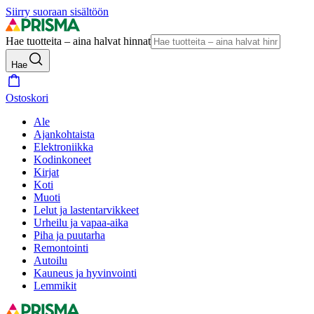
Siirry suoraan sisältöön
Hae tuotteita – aina halvat hinnat
Hae
Ostoskori
Ale
Ajankohtaista
Elektroniikka
Kodinkoneet
Kirjat
Koti
Muoti
Lelut ja lastentarvikkeet
Urheilu ja vapaa-aika
Piha ja puutarha
Remontointi
Autoilu
Kauneus ja hyvinvointi
Lemmikit