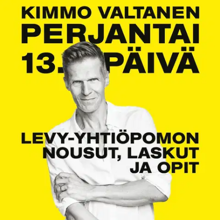
Tarkista myymäläsaatavuus
Ei saatavilla
Tuotekuvaus
Mies joka auttoi Lordin nousuun mutta sanoi Cheekille ei.
Ainutlaatuinen tarina johtajuudesta ja kurkistus suomalaisen
musiikkibisneksen kulissien taakse. Kimmo Valtanen on johtanut
maan kahta suurinta levy-yhtiötä. Perjantai 13. päivä on rehellinen
kuvaus menestyksestä mutta myös isoista virheistä ja tappioista.
Valtanen ei uskonut Cheekin menestykseen, mutta oli nostamassa
HIMin ja Lordin kansainväliseen suosioon.
Miten Valtanen päätyi
Rovaniemen bändikellarista bisnesluokkaan ja saksalaiseen
loistohotelliin Jennifer Lopez sylissään? Kimmo Valtasen tarina on
ainutlaatuinen yhdistelmä musiikkia, johtajuutta ja elämää. Se
kertoo, miten luovaa alaa johdetaan ja miten artisti kohdataan