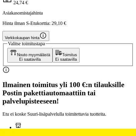
24,74 €
Asiakasomistajahinta
Hinta ilman S-Etukorttia:
29,10 €
Verkkokaupan hinta
Valitse toimitustapa
Nouto myymälästä
Toimitus
Ei saatavilla
Ei saatavilla
Ilmainen toimitus yli 100 €:n tilauksille
Postin pakettiautomaattiin tai
palvelupisteeseen!
Etu ei koske Suuri‑lisäpalvelulla toimitettavia tuotteita.