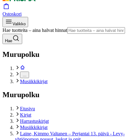
Ostoskori
Valikko
Hae tuotteita – aina halvat hinnat
Hae
Murupolku
…
Musiikkikirjat
Murupolku
Etusivu
Kirjat
Harrastuskirjat
Musiikkikirjat
Laine, Kimmo Valtanen – Perjantai 13. päivä - Levy-
yhtiöpomon nousut, laskut ja opit