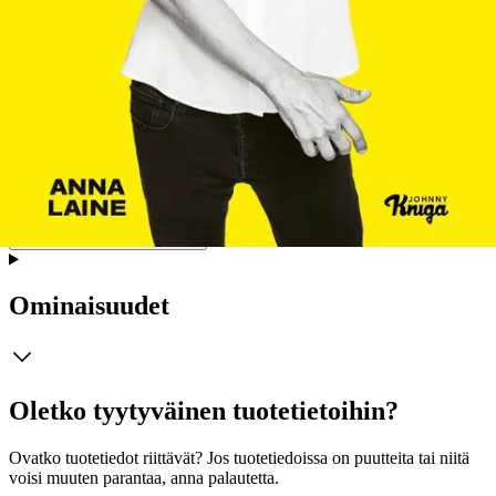
ihmisenä. Ja mitä toimitusjohtaja Valtaselle tapahtui hänen saatuaan
potkut eräänä perjantaina 13. päivä. Anna Laine on kokenut
journalisti, joka on työskennellyt radiossa, televisiossa ja lehdistössä.
Hän johti Radio Helsinkiä ja sukelsi syvälle musiikkibisnekseen
pitkän radiouransa aikana. Nykyään hän toimii viestinnän
asiantuntijana ja konsulttina. Kimmo Valtanen on ollut suomalaisen
musiikkibisneksen eturivissä kolmella vuosikymmenellä. Hän on
nähnyt aitiopaikalta musiikkialan mullistukset: suomirockin valta-
aseman, Euroviisuvoiton ja sen tuoman huuman sekä suoratoiston
läpimurron.
Näytä lisää
tuotekuvausta
Ominaisuudet
Oletko tyytyväinen tuotetietoihin?
Ovatko tuotetiedot riittävät? Jos tuotetiedoissa on puutteita tai niitä
voisi muuten parantaa, anna palautetta.