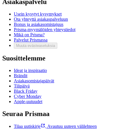
Asiakaspalvelu
Usein kysytyt kysymykset
Ota yhteyttä asiakaspalveluun
Bonus ja asiakasomistajuus
Prisma-myymälöiden yhteystiedot
Mikä on Prisma?
Palvelut Prismassa
Muuta evästeasetuksia
Suosittelemme
Ideat ja inspiraatio
Brändit
Asiakasomistajapäivät
Tilipäivä
Black Friday
Cyber Monday
Apple-uutuudet
Seuraa Prismaa
Tilaa uutiskirje
,
Avautuu uuteen välilehteen