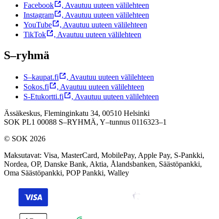
Facebook
,
Avautuu uuteen välilehteen
Instagram
,
Avautuu uuteen välilehteen
YouTube
,
Avautuu uuteen välilehteen
TikTok
,
Avautuu uuteen välilehteen
S–ryhmä
S–kaupat.fi
,
Avautuu uuteen välilehteen
Sokos.fi
,
Avautuu uuteen välilehteen
S-Etukortti.fi
,
Avautuu uuteen välilehteen
Ässäkeskus, Fleminginkatu 34, 00510 Helsinki
SOK PL1 00088 S–RYHMÄ,
Y–tunnus 0116323–1
© SOK 2026
Maksutavat
:
Visa, MasterCard, MobilePay, Apple Pay, S-Pankki,
Nordea, OP, Danske Bank, Aktia, Ålandsbanken, Säästöpankki,
Oma Säästöpankki, POP Pankki, Walley