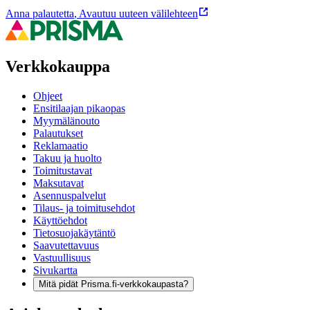
Anna palautetta
,
Avautuu uuteen välilehteen
Verkkokauppa
Ohjeet
Ensitilaajan pikaopas
Myymälänouto
Palautukset
Reklamaatio
Takuu ja huolto
Toimitustavat
Maksutavat
Asennuspalvelut
Tilaus- ja toimitusehdot
Käyttöehdot
Tietosuojakäytäntö
Saavutettavuus
Vastuullisuus
Sivukartta
Mitä pidät Prisma.fi-verkkokaupasta?