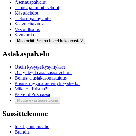
Asennuspalvelut
Tilaus- ja toimitusehdot
Käyttöehdot
Tietosuojakäytäntö
Saavutettavuus
Vastuullisuus
Sivukartta
Mitä pidät Prisma.fi-verkkokaupasta?
Asiakaspalvelu
Usein kysytyt kysymykset
Ota yhteyttä asiakaspalveluun
Bonus ja asiakasomistajuus
Prisma-myymälöiden yhteystiedot
Mikä on Prisma?
Palvelut Prismassa
Muuta evästeasetuksia
Suosittelemme
Ideat ja inspiraatio
Brändit