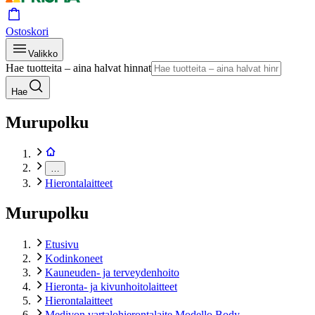
Ostoskori
Valikko
Hae tuotteita – aina halvat hinnat
Hae
Murupolku
…
Hierontalaitteet
Murupolku
Etusivu
Kodinkoneet
Kauneuden- ja terveydenhoito
Hieronta- ja kivunhoitolaitteet
Hierontalaitteet
Medivon vartalohierontalaite Modello Body