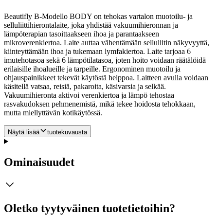
Beautifly B‑Modello BODY on tehokas vartalon muotoilu‑ ja
selluliittihierontalaite, joka yhdistää vakuumihieronnan ja
lämpöterapian tasoittaakseen ihoa ja parantaakseen
mikroverenkiertoa. Laite auttaa vähentämään selluliitin näkyvyyttä,
kiinteyttämään ihoa ja tukemaan lymfakiertoa. Laite tarjoaa 6
imutehotasoa sekä 6 lämpötilatasoa, joten hoito voidaan räätälöidä
erilaisille ihoalueille ja tarpeille. Ergonominen muotoilu ja
ohjauspainikkeet tekevät käytöstä helppoa.
Laitteen avulla voidaan
käsitellä vatsaa, reisiä, pakaroita, käsivarsia ja selkää.
Vakuumihieronta aktivoi verenkiertoa ja lämpö tehostaa
rasvakudoksen pehmenemistä, mikä tekee hoidosta tehokkaan,
mutta miellyttävän kotikäytössä.
Näytä lisää
tuotekuvausta
Ominaisuudet
Oletko tyytyväinen tuotetietoihin?