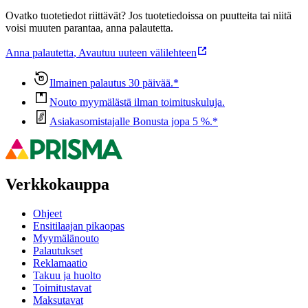
Ovatko tuotetiedot riittävät? Jos tuotetiedoissa on puutteita tai niitä
voisi muuten parantaa, anna palautetta.
Anna palautetta
,
Avautuu uuteen välilehteen
Ilmainen palautus 30 päivää.*
Nouto myymälästä ilman toimituskuluja.
Asiakasomistajalle Bonusta jopa 5 %.*
Verkkokauppa
Ohjeet
Ensitilaajan pikaopas
Myymälänouto
Palautukset
Reklamaatio
Takuu ja huolto
Toimitustavat
Maksutavat