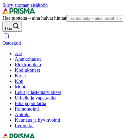
Siirry suoraan sisältöön
Hae tuotteita – aina halvat hinnat
Hae
Ostoskori
Ale
Ajankohtaista
Elektroniikka
Kodinkoneet
Kirjat
Koti
Muoti
Lelut ja lastentarvikkeet
Urheilu ja vapaa-aika
Piha ja puutarha
Remontointi
Autoilu
Kauneus ja hyvinvointi
Lemmikit