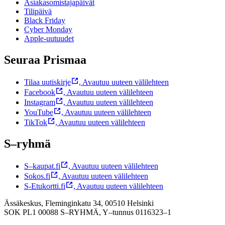
Asiakasomistajapäivät
Tilipäivä
Black Friday
Cyber Monday
Apple-uutuudet
Seuraa Prismaa
Tilaa uutiskirje
,
Avautuu uuteen välilehteen
Facebook
,
Avautuu uuteen välilehteen
Instagram
,
Avautuu uuteen välilehteen
YouTube
,
Avautuu uuteen välilehteen
TikTok
,
Avautuu uuteen välilehteen
S–ryhmä
S–kaupat.fi
,
Avautuu uuteen välilehteen
Sokos.fi
,
Avautuu uuteen välilehteen
S-Etukortti.fi
,
Avautuu uuteen välilehteen
Ässäkeskus, Fleminginkatu 34, 00510 Helsinki
SOK PL1 00088 S–RYHMÄ,
Y–tunnus 0116323–1