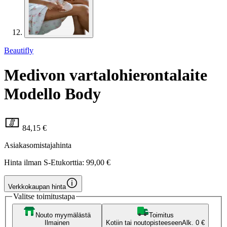
Beautifly
Medivon vartalohierontalaite
Modello Body
84,15 €
Asiakasomistajahinta
Hinta ilman S-Etukorttia:
99,00 €
Verkkokaupan hinta
Valitse toimitustapa
Nouto myymälästä
Toimitus
Ilmainen
Kotiin tai noutopisteeseen
Alk. 0 €