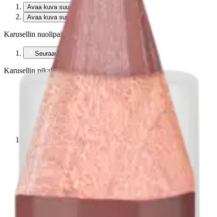
Avaa kuva suurempana
Avaa kuva suurempana
Karusellin nuolipainikkeet
Seuraava
Karusellin pikakuvakkeet