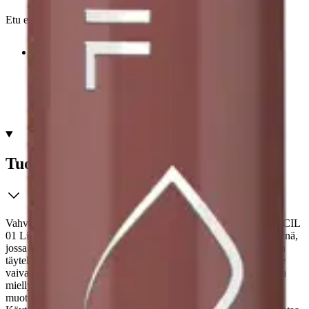
Etu ei koske Suuri‑lisäpalvelulla toimitettavia tuotteita.
Tarkista myymäläsaatavuus
Tuotekuvaus
Vahvista huuliesi ilmettä essence POUTline Soft glide LIP PENCIL
01 Like To Mauve It -huulikynällä. Tämä nudesävyinen huulikynä,
jossa on mauve-sävy, rajaa ja korostaa huulten ääriviivoja antaen
täyteläisemmän lookin. Voidemainen koostumus levittyy huulille
vaivattomasti ja antaa täyden peittävyyden, joka tuntuu sileältä ja
miellyttävältä huulilla. Teroitettava puukynä sopii täydellisesti
muotoiluun ja takaa tarkkuuden ja hallinnan jokaisella vedolla.