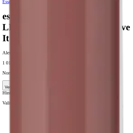
Essence
essence POUTline soft glide
LIP PENCIL 01 Like To Mauve
It 0.62 g
Alennettu hinta
1,01 €
1 010,00 €/kg
Normaalihinta:
1,19 €
-15%
Verkkokaupan hinta
Hinta ja saatavuus voivat vaihdella myymälöittäin
Valittu väri:
Bare Affair