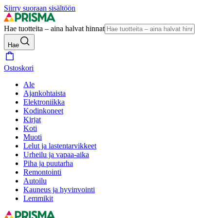
Siirry suoraan sisältöön
Hae tuotteita – aina halvat hinnat
Hae
Ostoskori
Ale
Ajankohtaista
Elektroniikka
Kodinkoneet
Kirjat
Koti
Muoti
Lelut ja lastentarvikkeet
Urheilu ja vapaa-aika
Piha ja puutarha
Remontointi
Autoilu
Kauneus ja hyvinvointi
Lemmikit