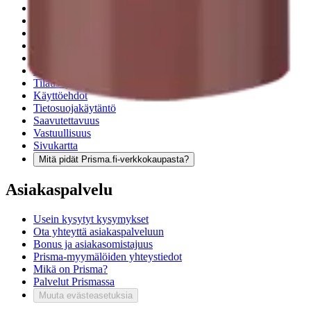
Palautukset
Reklamaatio
Takuu ja huolto
Toimitustavat
Maksutavat
Asennuspalvelut
Tilaus- ja toimitusehdot
Käyttöehdot
Tietosuojakäytäntö
Saavutettavuus
Vastuullisuus
Sivukartta
Mitä pidät Prisma.fi-verkkokaupasta?
Asiakaspalvelu
Usein kysytyt kysymykset
Ota yhteyttä asiakaspalveluun
Bonus ja asiakasomistajuus
Prisma-myymälöiden yhteystiedot
Mikä on Prisma?
Palvelut Prismassa
Muuta evästeasetuksia