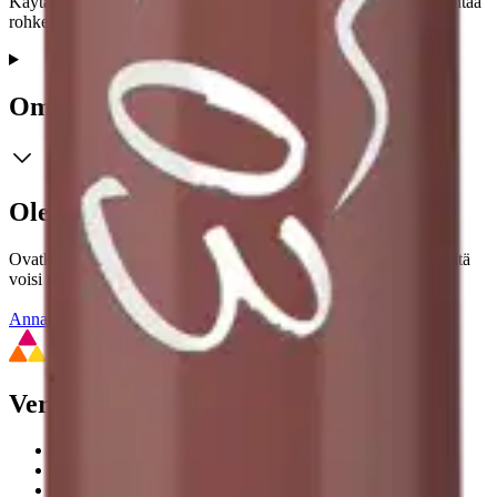
Käytätpä sitä yksin tai yhdessä suosikkihuulipunasi kanssa, se antaa
rohkean tarkkuuden ja virheettömän viimeistelyn.
Ominaisuudet
Oletko tyytyväinen tuotetietoihin?
Ovatko tuotetiedot riittävät? Jos tuotetiedoissa on puutteita tai niitä
voisi muuten parantaa, anna palautetta.
Anna palautetta
,
Avautuu uuteen välilehteen
Verkkokauppa
Ohjeet
Ensitilaajan pikaopas
Myymälänouto