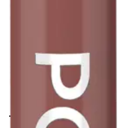
Like To Mauve It Loppu varastosta