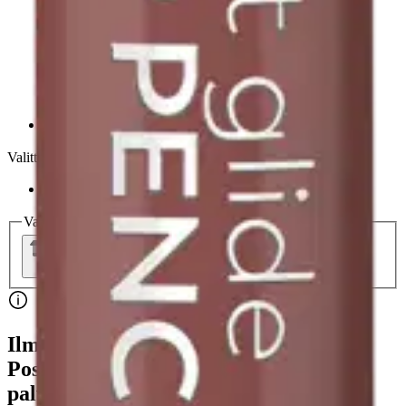
Pout Out Loud Loppu varastosta
Valittu koko:
0,62 G
0,62 G
Loppu varastosta
Valitse toimitustapa
Nouto myymälästä
Toimitus
Ei saatavilla
Ei saatavilla
Ilmainen toimitus yli 100 €:n tilauksille
Postin pakettiautomaattiin tai
palvelupisteeseen!