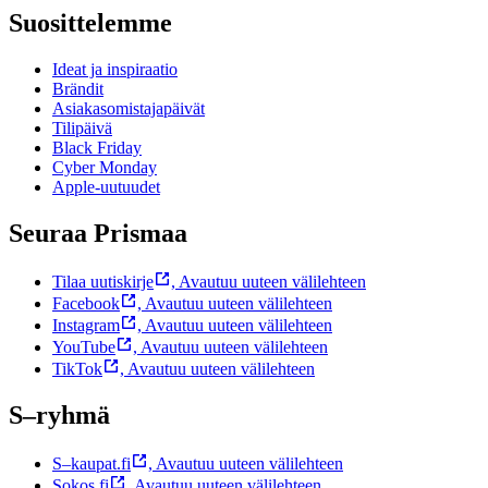
Suosittelemme
Ideat ja inspiraatio
Brändit
Asiakasomistajapäivät
Tilipäivä
Black Friday
Cyber Monday
Apple-uutuudet
Seuraa Prismaa
Tilaa uutiskirje
,
Avautuu uuteen välilehteen
Facebook
,
Avautuu uuteen välilehteen
Instagram
,
Avautuu uuteen välilehteen
YouTube
,
Avautuu uuteen välilehteen
TikTok
,
Avautuu uuteen välilehteen
S–ryhmä
S–kaupat.fi
,
Avautuu uuteen välilehteen
Sokos.fi
,
Avautuu uuteen välilehteen