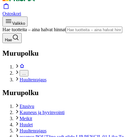
Ostoskori
Valikko
Hae tuotteita – aina halvat hinnat
Hae
Murupolku
…
Huultenrajaus
Murupolku
Etusivu
Kauneus ja hyvinvointi
Meikit
Huulet
Huultenrajaus
essence POUTline soft glide LIP PENCIL 01 Like To