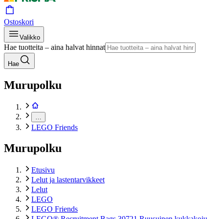
Ostoskori
Valikko
Hae tuotteita – aina halvat hinnat
Hae
Murupolku
…
LEGO Friends
Murupolku
Etusivu
Lelut ja lastentarvikkeet
Lelut
LEGO
LEGO Friends
LEGO® Recruitment Bags 30721 Ruusuinen kukkakoju