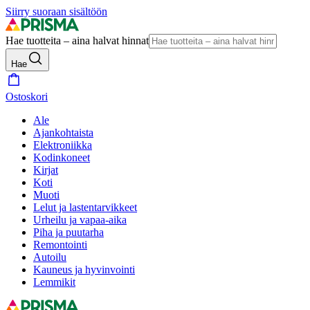
Siirry suoraan sisältöön
Hae tuotteita – aina halvat hinnat
Hae
Ostoskori
Ale
Ajankohtaista
Elektroniikka
Kodinkoneet
Kirjat
Koti
Muoti
Lelut ja lastentarvikkeet
Urheilu ja vapaa-aika
Piha ja puutarha
Remontointi
Autoilu
Kauneus ja hyvinvointi
Lemmikit