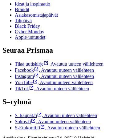
Ideat ja inspiraatio
Brändit
Asiakasomistajapäivät
Tilipäivä
Black Friday
Cyber Monday
Apple-uutuudet
Seuraa Prismaa
Tilaa uutiskirje
,
Avautuu uuteen välilehteen
Facebook
,
Avautuu uuteen välilehteen
Instagram
,
Avautuu uuteen välilehteen
YouTube
,
Avautuu uuteen välilehteen
TikTok
,
Avautuu uuteen välilehteen
S–ryhmä
S–kaupat.fi
,
Avautuu uuteen välilehteen
Sokos.fi
,
Avautuu uuteen välilehteen
S-Etukortti.fi
,
Avautuu uuteen välilehteen