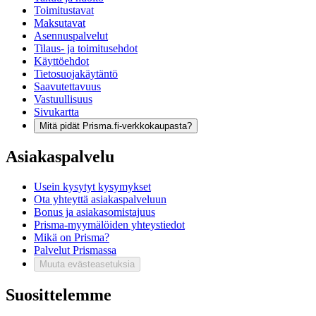
Toimitustavat
Maksutavat
Asennuspalvelut
Tilaus- ja toimitusehdot
Käyttöehdot
Tietosuojakäytäntö
Saavutettavuus
Vastuullisuus
Sivukartta
Mitä pidät Prisma.fi-verkkokaupasta?
Asiakaspalvelu
Usein kysytyt kysymykset
Ota yhteyttä asiakaspalveluun
Bonus ja asiakasomistajuus
Prisma-myymälöiden yhteystiedot
Mikä on Prisma?
Palvelut Prismassa
Muuta evästeasetuksia
Suosittelemme