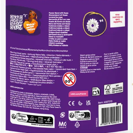
Asiakasomistajahinta
Hinta ilman S-Etukorttia:
3,55 €
Verkkokaupan hinta
Valitse toimitustapa
Nouto myymälästä
Toimitus
Ilmainen
Kotiin tai noutopisteeseen
Alk. 0 €
Siirry valitsemaan myymälä
Ilmainen toimitus yli 100 €:n tilauksille
Postin pakettiautomaattiin tai
palvelupisteeseen!
Etu ei koske Suuri‑lisäpalvelulla toimitettavia tuotteita.
Tarkista myymäläsaatavuus