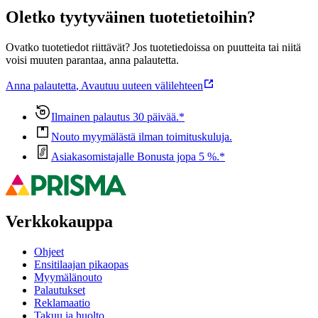
Oletko tyytyväinen tuotetietoihin?
Ovatko tuotetiedot riittävät? Jos tuotetiedoissa on puutteita tai niitä
voisi muuten parantaa, anna palautetta.
Anna palautetta
,
Avautuu uuteen välilehteen
Ilmainen palautus 30 päivää.*
Nouto myymälästä ilman toimituskuluja.
Asiakasomistajalle Bonusta jopa 5 %.*
Verkkokauppa
Ohjeet
Ensitilaajan pikaopas
Myymälänouto
Palautukset
Reklamaatio
Takuu ja huolto