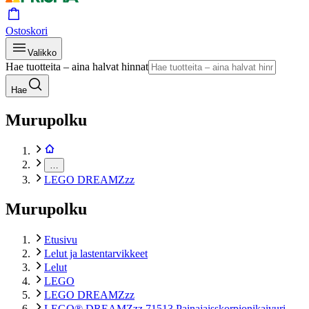
Ostoskori
Valikko
Hae tuotteita – aina halvat hinnat
Hae
Murupolku
…
LEGO DREAMZzz
Murupolku
Etusivu
Lelut ja lastentarvikkeet
Lelut
LEGO
LEGO DREAMZzz
LEGO® DREAMZzz 71513 Painajaisskorpionikaivuri