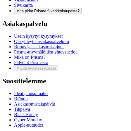
Sivukartta
Mitä pidät Prisma.fi-verkkokaupasta?
Asiakaspalvelu
Usein kysytyt kysymykset
Ota yhteyttä asiakaspalveluun
Bonus ja asiakasomistajuus
Prisma-myymälöiden yhteystiedot
Mikä on Prisma?
Palvelut Prismassa
Muuta evästeasetuksia
Suosittelemme
Ideat ja inspiraatio
Brändit
Asiakasomistajapäivät
Tilipäivä
Black Friday
Cyber Monday
Apple-uutuudet