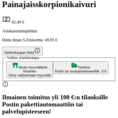
Painajaisskorpionikaivuri
42,46 €
Asiakasomistajahinta
Hinta ilman S-Etukorttia:
49,95 €
Verkkokaupan hinta
Valitse toimitustapa
Nouto myymälästä
Toimitus
Ilmainen
Kotiin tai noutopisteeseen
Alk. 0 €
Siirry valitsemaan myymälä
Ilmainen toimitus yli 100 €:n tilauksille
Postin pakettiautomaattiin tai
palvelupisteeseen!