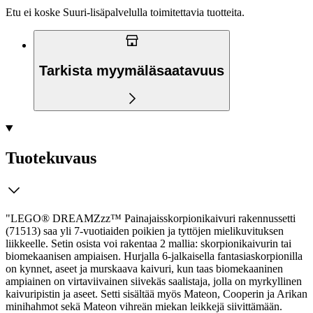
Etu ei koske Suuri‑lisäpalvelulla toimitettavia tuotteita.
Tarkista myymäläsaatavuus
Tuotekuvaus
"LEGO® DREAMZzz™ Painajaisskorpionikaivuri rakennussetti
(71513) saa yli 7-vuotiaiden poikien ja tyttöjen mielikuvituksen
liikkeelle. Setin osista voi rakentaa 2 mallia: skorpionikaivurin tai
biomekaanisen ampiaisen. Hurjalla 6-jalkaisella fantasiaskorpionilla
on kynnet, aseet ja murskaava kaivuri, kun taas biomekaaninen
ampiainen on virtaviivainen siivekäs saalistaja, jolla on myrkyllinen
kaivuripistin ja aseet.
Setti sisältää myös Mateon, Cooperin ja Arikan
minihahmot sekä Mateon vihreän miekan leikkejä siivittämään.