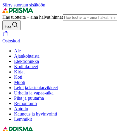
Siirry suoraan sisältöön
Hae tuotteita – aina halvat hinnat
Hae
Ostoskori
Ale
Ajankohtaista
Elektroniikka
Kodinkoneet
Kirjat
Koti
Muoti
Lelut ja lastentarvikkeet
Urheilu ja vapaa-aika
Piha ja puutarha
Remontointi
Autoilu
Kauneus ja hyvinvointi
Lemmikit