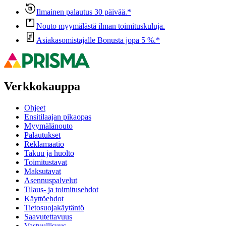
Ilmainen palautus 30 päivää.*
Nouto myymälästä ilman toimituskuluja.
Asiakasomistajalle Bonusta jopa 5 %.*
Verkkokauppa
Ohjeet
Ensitilaajan pikaopas
Myymälänouto
Palautukset
Reklamaatio
Takuu ja huolto
Toimitustavat
Maksutavat
Asennuspalvelut
Tilaus- ja toimitusehdot
Käyttöehdot
Tietosuojakäytäntö
Saavutettavuus
Vastuullisuus