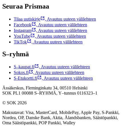
Seuraa Prismaa
Tilaa uutiskirje
,
Avautuu uuteen välilehteen
Facebook
,
Avautuu uuteen välilehteen
Instagram
,
Avautuu uuteen välilehteen
YouTube
,
Avautuu uuteen välilehteen
TikTok
,
Avautuu uuteen välilehteen
S–ryhmä
S–kaupat.fi
,
Avautuu uuteen välilehteen
Sokos.fi
,
Avautuu uuteen välilehteen
S-Etukortti.fi
,
Avautuu uuteen välilehteen
Ässäkeskus, Fleminginkatu 34, 00510 Helsinki
SOK PL1 00088 S–RYHMÄ,
Y–tunnus 0116323–1
© SOK 2026
Maksutavat
:
Visa, MasterCard, MobilePay, Apple Pay, S-Pankki,
Nordea, OP, Danske Bank, Aktia, Ålandsbanken, Säästöpankki,
Oma Säästöpankki, POP Pankki, Walley