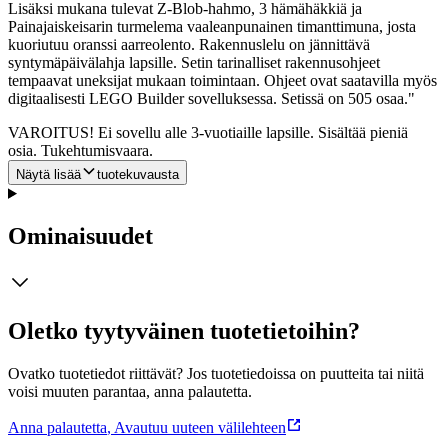
Lisäksi mukana tulevat Z-Blob-hahmo, 3 hämähäkkiä ja
Painajaiskeisarin turmelema vaaleanpunainen timanttimuna, josta
kuoriutuu oranssi aarreolento. Rakennuslelu on jännittävä
syntymäpäivälahja lapsille. Setin tarinalliset rakennusohjeet
tempaavat uneksijat mukaan toimintaan. Ohjeet ovat saatavilla myös
digitaalisesti LEGO Builder sovelluksessa. Setissä on 505 osaa."
VAROITUS! Ei sovellu alle 3-vuotiaille lapsille. Sisältää pieniä
osia. Tukehtumisvaara.
Näytä lisää
tuotekuvausta
Ominaisuudet
Oletko tyytyväinen tuotetietoihin?
Ovatko tuotetiedot riittävät? Jos tuotetiedoissa on puutteita tai niitä
voisi muuten parantaa, anna palautetta.
Anna palautetta
,
Avautuu uuteen välilehteen