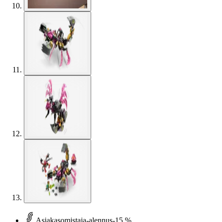
Asiakasomistaja-alennus
-15 %