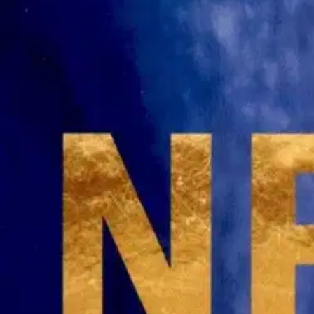
Kosto ei ole suloinen. Se on lopullinen. Nesbøn uutuustrillerissä mie
Minnesotassa. Dna-jäljet viittaisivat siihen, että syyllinen on paham
perheen kuolemasta mitään tietoja? Murhaaja etenee listallaan, ja uh
harhauttaa lukijaa taas viimeiselle sivulle asti. Norjalainen Jo Nesbø
kirjoihin ovat ihastuneet niin kriitikot kuin tavalliset lukijat. Suomess
Näytä lisää
tuotekuvausta
Ominaisuudet
Oletko tyytyväinen tuotetietoihin?
Ovatko tuotetiedot riittävät? Jos tuotetiedoissa on puutteita tai niitä v
Anna palautetta
,
Avautuu uuteen välilehteen
Ilmainen palautus 30 päivää.*