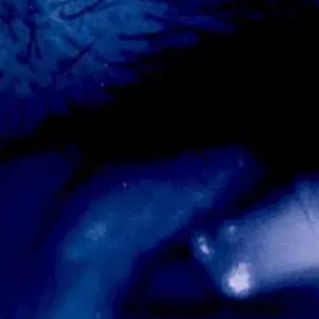
Asiakasomistaja-alennus
-15 %
Avaa kuva suurempana
Karusellin nuolipainikkeet
Johnny Kniga
Nesbø, Jo: Suden hetki
10,71 €
Asiakasomistajahinta
Hinta ilman S-Etukorttia:
12,60 €
Verkkokaupan hinta
Valitse toimitustapa