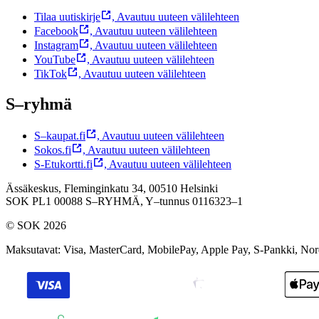
Tilaa uutiskirje
,
Avautuu uuteen välilehteen
Facebook
,
Avautuu uuteen välilehteen
Instagram
,
Avautuu uuteen välilehteen
YouTube
,
Avautuu uuteen välilehteen
TikTok
,
Avautuu uuteen välilehteen
S–ryhmä
S–kaupat.fi
,
Avautuu uuteen välilehteen
Sokos.fi
,
Avautuu uuteen välilehteen
S-Etukortti.fi
,
Avautuu uuteen välilehteen
Ässäkeskus, Fleminginkatu 34, 00510 Helsinki
SOK PL1 00088 S–RYHMÄ,
Y–tunnus 0116323–1
© SOK 2026
Maksutavat
:
Visa, MasterCard, MobilePay, Apple Pay, S-Pankki, No