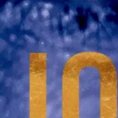
stin pakettiautomaattiin tai palvelupisteesee