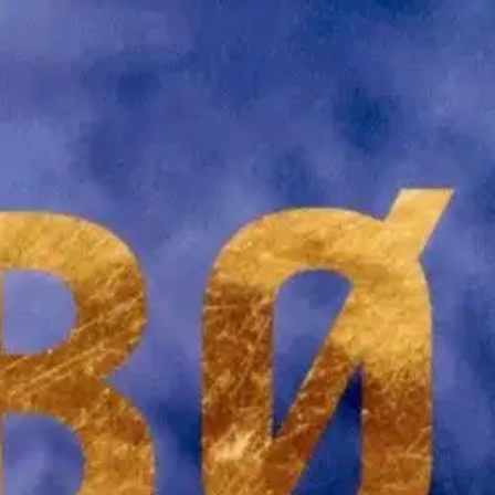
jalaistaustainen poliisi Bob Oz alkaa selvittää murhayritystä
n tarinan, joka selittäisi motiivin.
Mutta miksi poliisilta ei löydy
 pitää poliisia pilkkanaan? Tarinankerronnan mestari Jo Nesbø
esti kymmeniä miljoonia myyneestä Harry Hole -sarjastaan. Nesbøn