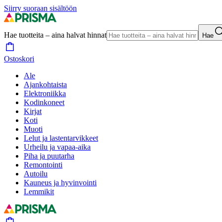
Siirry suoraan sisältöön
Hae tuotteita – aina halvat hinnat
Hae
Ostoskori
Ale
Ajankohtaista
Elektroniikka
Kodinkoneet
Kirjat
Koti
Muoti
Lelut ja lastentarvikkeet
Urheilu ja vapaa-aika
Piha ja puutarha
Remontointi
Autoilu
Kauneus ja hyvinvointi
Lemmikit