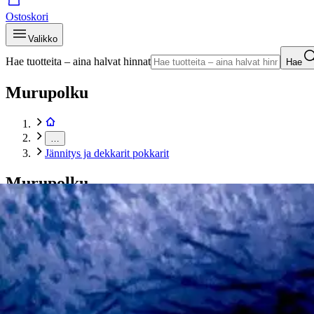
Ostoskori
Valikko
Hae tuotteita – aina halvat hinnat
Hae
Murupolku
…
Jännitys ja dekkarit pokkarit
Murupolku
Etusivu
Kirjat
Pokkarit
Jännitys ja dekkarit pokkarit
Nesbø, Jo: Suden hetki
Tuotekuvat- ja videot
Ohita tuotekuva