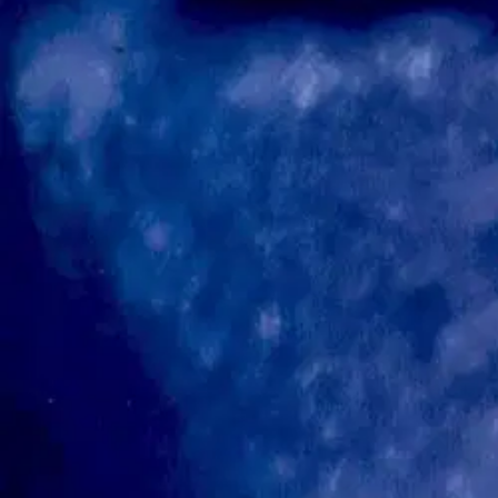
Nouto myymälästä
Toimitus
Ei saatavilla
Kotiin tai noutopisteeseen
Alk. 0 €
Ilmainen toimitus yli 100 €:n tilauksille Po
Etu ei koske Suuri‑lisäpalvelulla toimitettavia tuotteita.
Tarkista myymäläsaatavuus
Ei saatavilla
Tuotekuvaus