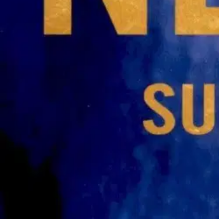
Nouto myymälästä ilman toimituskuluja.
Asiakasomistajalle Bonusta jopa 5 %.*
Verkkokauppa
Ohjeet
Ensitilaajan pikaopas
Myymälänouto
Palautukset
Reklamaatio
Takuu ja huolto
Toimitustavat
Maksutavat
Asennuspalvelut
Tilaus- ja toimitusehdot
Käyttöehdot
Tietosuojakäytäntö
Saavutettavuus
Vastuullisuus
Sivukartta
Mitä pidät Prisma.fi-verkkokaupasta?