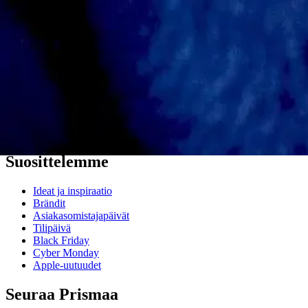
Asiakaspalvelu
Usein kysytyt kysymykset
Ota yhteyttä asiakaspalveluun
Bonus ja asiakasomistajuus
Prisma-myymälöiden yhteystiedot
Mikä on Prisma?
Palvelut Prismassa
Muuta evästeasetuksia
Suosittelemme
Ideat ja inspiraatio
Brändit
Asiakasomistajapäivät
Tilipäivä
Black Friday
Cyber Monday
Apple-uutuudet
Seuraa Prismaa