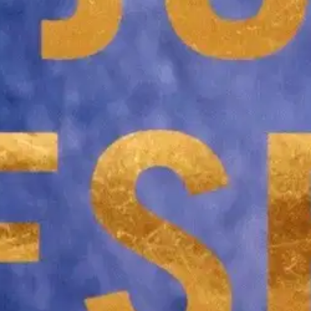
s aikoo kostaa perheensä kuoleman. Hänen listallaan on kuusi nimeä. Nor
aineinen jengirikollinen Tomas Gomez. Oz kuulee Gomezin perheen traagise
reja tulee lisää. Onnistuuko Oz nappaamaan kylmäverisen tappajan, joka
 on yksi maailman suosituimmista kirjailijoista, joka tunnetaan erityis
a Nesbøn kirjoja on myyty jo pitkälti toista miljoonaa kappaletta.
oisi muuten parantaa, anna palautetta.