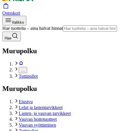
Ostoskori
Valikko
Hae tuotteita – aina halvat hinnat
Hae
Murupolku
…
Tuttipullot
Murupolku
Etusivu
Lelut ja lastentarvikkeet
Lasten- ja vauvan tarvikkeet
Vauvan hoitotuotteet
Vauvan syöttäminen
Tuttipullot