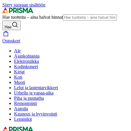
Siirry suoraan sisältöön
Hae tuotteita – aina halvat hinnat
Hae
Ostoskori
Ale
Ajankohtaista
Elektroniikka
Kodinkoneet
Kirjat
Koti
Muoti
Lelut ja lastentarvikkeet
Urheilu ja vapaa-aika
Piha ja puutarha
Remontointi
Autoilu
Kauneus ja hyvinvointi
Lemmikit