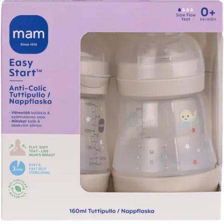
Tuotekuvaus
MAM Easy Start-tuttipullon venttiilin ansiosta tuttipullosta ei
kulkeudu ilmaa vauvan vatsaan. Tämä vähentää pienille vauvoille
tyypillisiä mahavaivoja. Leveä suuaukko, joten pullo on helppo
täyttää. Nopea puhdistaa, itsesteriloiva mikrossa. Mukana pehmeä
silikoninen pullotutti. Pakkauksessa 2 kpl 160ml tuttipulloja. MAM
Easy Start-tuttipullon osat, lukuunottamatta pullotuttia ja
pohjaventtiiliä, on valmistettu kierrätetystä cPP-muovista.
cPP on
keittämisen kestävää, fysiologisesti vaaratonta muovia. MAM antaa
uuden elämän biopohjaisille ja kierrätetyille materiaaleille, jotka
eivät kilpaile elintarvikeketjun kanssa.
Näytä lisää
tuotekuvausta
Ominaisuudet