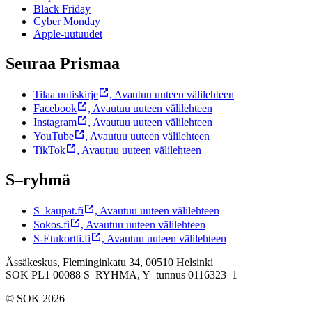
Black Friday
Cyber Monday
Apple-uutuudet
Seuraa Prismaa
Tilaa uutiskirje
,
Avautuu uuteen välilehteen
Facebook
,
Avautuu uuteen välilehteen
Instagram
,
Avautuu uuteen välilehteen
YouTube
,
Avautuu uuteen välilehteen
TikTok
,
Avautuu uuteen välilehteen
S–ryhmä
S–kaupat.fi
,
Avautuu uuteen välilehteen
Sokos.fi
,
Avautuu uuteen välilehteen
S-Etukortti.fi
,
Avautuu uuteen välilehteen
Ässäkeskus, Fleminginkatu 34, 00510 Helsinki
SOK PL1 00088 S–RYHMÄ,
Y–tunnus 0116323–1
© SOK 2026