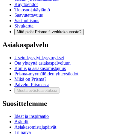
Käyttöehdot
Tietosuojakäytäntö
Saavutettavuus
Vastuullisuus
Sivukartta
Mitä pidät Prisma.fi-verkkokaupasta?
Asiakaspalvelu
Usein kysytyt kysymykset
Ota yhteyttä asiakaspalveluun
Bonus ja asiakasomistajuus
Prisma-myymälöiden yhteystiedot
Mikä on Prisma?
Palvelut Prismassa
Muuta evästeasetuksia
Suosittelemme
Ideat ja inspiraatio
Brändit
Asiakasomistajapäivät
Tilipäivä