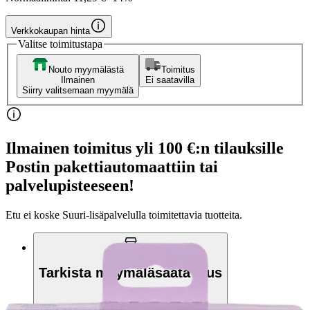
Verkkokaupan hinta
Valitse toimitustapa
Nouto myymälästä
Toimitus
Ilmainen
Ei saatavilla
Siirry valitsemaan myymälä
Ilmainen toimitus yli 100 €:n tilauksille
Postin pakettiautomaattiin tai
palvelupisteeseen!
Etu ei koske Suuri‑lisäpalvelulla toimitettavia tuotteita.
Tarkista myymäläsaatavuus