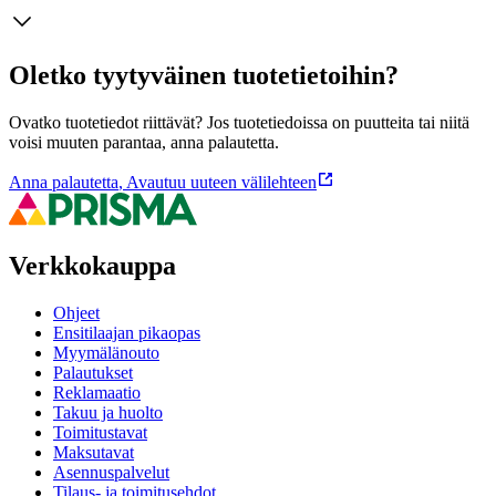
Oletko tyytyväinen tuotetietoihin?
Ovatko tuotetiedot riittävät? Jos tuotetiedoissa on puutteita tai niitä
voisi muuten parantaa, anna palautetta.
Anna palautetta
,
Avautuu uuteen välilehteen
Verkkokauppa
Ohjeet
Ensitilaajan pikaopas
Myymälänouto
Palautukset
Reklamaatio
Takuu ja huolto
Toimitustavat
Maksutavat
Asennuspalvelut
Tilaus- ja toimitusehdot