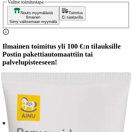
Valitse toimitustapa
Nouto myymälästä
Toimitus
Ilmainen
Ei saatavilla
Siirry valitsemaan myymälä
Ilmainen toimitus yli 100 €:n tilauksille
Postin pakettiautomaattiin tai
palvelupisteeseen!
Etu ei koske Suuri‑lisäpalvelulla toimitettavia tuotteita.
Tarkista myymäläsaatavuus