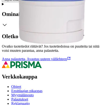
Ominaisuudet
Oletko tyytyväinen tuotetietoihin?
Ovatko tuotetiedot riittävät? Jos tuotetiedoissa on puutteita tai niitä
voisi muuten parantaa, anna palautetta.
Anna palautetta
,
Avautuu uuteen välilehteen
Verkkokauppa
Ohjeet
Ensitilaajan pikaopas
Myymälänouto
Palautukset
Reklamaatio