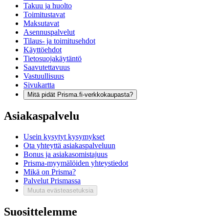
Takuu ja huolto
Toimitustavat
Maksutavat
Asennuspalvelut
Tilaus- ja toimitusehdot
Käyttöehdot
Tietosuojakäytäntö
Saavutettavuus
Vastuullisuus
Sivukartta
Mitä pidät Prisma.fi-verkkokaupasta?
Asiakaspalvelu
Usein kysytyt kysymykset
Ota yhteyttä asiakaspalveluun
Bonus ja asiakasomistajuus
Prisma-myymälöiden yhteystiedot
Mikä on Prisma?
Palvelut Prismassa
Muuta evästeasetuksia
Suosittelemme