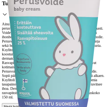
Tuotekuvaus
Ainu Perusvoide on hellävarainen, hajusteeton ja väriaineeton
perusvoide, joka kosteuttaa, ravitsee ja pehmentää ihoa tehokkaasti.
Voide sopii vastasyntyneestä alkaen koko perheen päivittäiseen
ihonhoitoon, kasvoille ja vartalolle, myös kuivalle ja herkälle iholle.
Perusvoide sisältää ihon mikrobiomia tasapainottavia prebiootteja
sekä hoitavaa sheavoita, jotka vahvistavat ihon omaa suojamuuria.
Ksylitoli tukee ihon kosteustasapainoa, ja nopeasti imeytyvä
koostumus tekee ihosta pehmeän tuntuisen. Voide on
dermatologisesti testattu herkällä iholla ja vegaaninen.
Rasvapitoisuus on 25 %. Kaikki Ainu ihonhoidon tuotteet ovat
kotimaisia Avainlippu-tuotteita. Käyttöohjeet Levitä Ainu
Perusvoidetta tarvittaessa puhtaalle iholle kasvoille ja vartalolle.
Sopii päivittäiseen käyttöön koko perheelle vastasyntyneestä alkaen.
Ksylitoli kosteuttaa ihoa tehokkaasti. Sisältää ihon mikrobiomia
tasapainottavia prebiootteja. Hoitava sheavoi pehmentää ja ravitsee
ihoa. Dermatologisesti testattu herkällä iholla. Vegaaninen,
rasvapitoisuus 25 %. Kotimainen Avainlippu-tuote. Pakkauskoko
150 ml.
Näytä lisää
tuotekuvausta