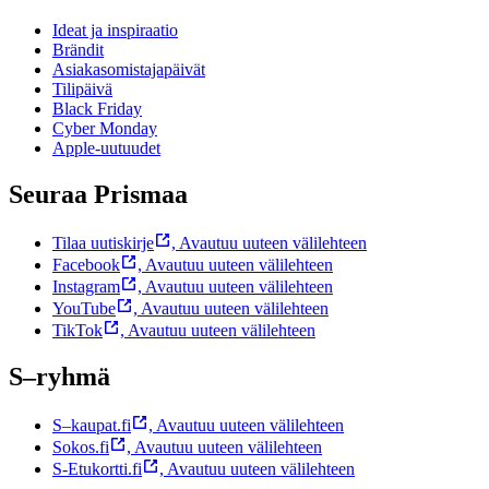
Ideat ja inspiraatio
Brändit
Asiakasomistajapäivät
Tilipäivä
Black Friday
Cyber Monday
Apple-uutuudet
Seuraa Prismaa
Tilaa uutiskirje
,
Avautuu uuteen välilehteen
Facebook
,
Avautuu uuteen välilehteen
Instagram
,
Avautuu uuteen välilehteen
YouTube
,
Avautuu uuteen välilehteen
TikTok
,
Avautuu uuteen välilehteen
S–ryhmä
S–kaupat.fi
,
Avautuu uuteen välilehteen
Sokos.fi
,
Avautuu uuteen välilehteen
S-Etukortti.fi
,
Avautuu uuteen välilehteen