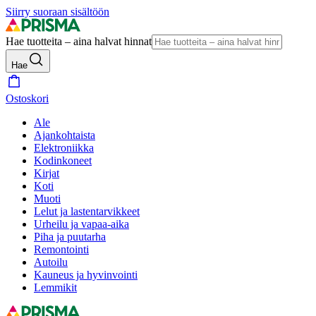
Siirry suoraan sisältöön
Hae tuotteita – aina halvat hinnat
Hae
Ostoskori
Ale
Ajankohtaista
Elektroniikka
Kodinkoneet
Kirjat
Koti
Muoti
Lelut ja lastentarvikkeet
Urheilu ja vapaa-aika
Piha ja puutarha
Remontointi
Autoilu
Kauneus ja hyvinvointi
Lemmikit