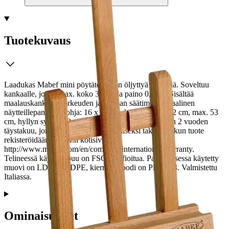
Tuotekuvaus
Laadukas Mabef mini pöytäteline on öljyttyä pyökkiä. Soveltuu
kankaalle, jonka max. koko 32 cm ja paino 0,5 kg. Sisältää
maalauskankaan korkeuden ja kulman säätimen. Ideaalinen
näytteillepanoon. Pohja: 16 x 16 cm, korkeus min. 42 cm, max. 53
cm, hyllyn syvyys: 2 cm. Kaikilla Mabef-tuotteilla on 2 vuoden
täystakuu, jonka voi laajentaa elinikäiseksi takuuksi, kun tuote
rekisteröidään Mabef:n kotisivuilla:
http://www.mabef.com/en/company/international-warranty.
Telineessä käytetty puu on FSC-sertifioitua. Pakkauksessa käytetty
muovi on LDPE/LLDPE, kierrätyskoodi on PELD04. Valmistettu
Italiassa.
Ominaisuudet