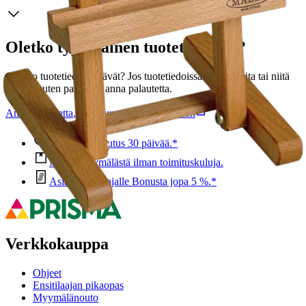
Oletko tyytyväinen tuotetietoihin?
Ovatko tuotetiedot riittävät? Jos tuotetiedoissa on puutteita tai niitä
voisi muuten parantaa, anna palautetta.
Anna palautetta
,
Avautuu uuteen välilehteen
Ilmainen palautus 30 päivää.*
Nouto myymälästä ilman toimituskuluja.
Asiakasomistajalle Bonusta jopa 5 %.*
Verkkokauppa
Ohjeet
Ensitilaajan pikaopas
Myymälänouto