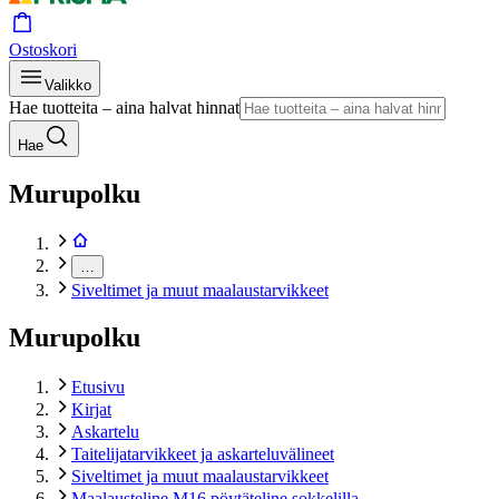
Ostoskori
Valikko
Hae tuotteita – aina halvat hinnat
Hae
Murupolku
…
Siveltimet ja muut maalaustarvikkeet
Murupolku
Etusivu
Kirjat
Askartelu
Taitelijatarvikkeet ja askarteluvälineet
Siveltimet ja muut maalaustarvikkeet
Maalausteline M16 pöytäteline sokkelilla