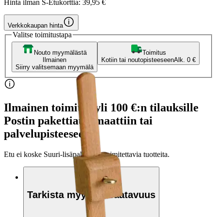
Hinta ilman S-Etukorttia:
39,95 €
Verkkokaupan hinta
Valitse toimitustapa
Nouto myymälästä
Toimitus
Ilmainen
Kotiin tai noutopisteeseen
Alk. 0 €
Siirry valitsemaan myymälä
Ilmainen toimitus yli 100 €:n tilauksille
Postin pakettiautomaattiin tai
palvelupisteeseen!
Etu ei koske Suuri‑lisäpalvelulla toimitettavia tuotteita.
Tarkista myymäläsaatavuus