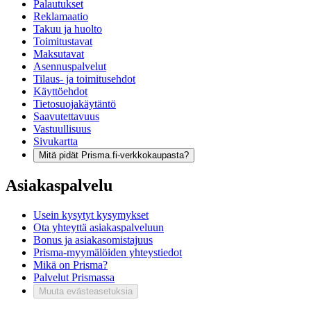
Palautukset
Reklamaatio
Takuu ja huolto
Toimitustavat
Maksutavat
Asennuspalvelut
Tilaus- ja toimitusehdot
Käyttöehdot
Tietosuojakäytäntö
Saavutettavuus
Vastuullisuus
Sivukartta
Mitä pidät Prisma.fi-verkkokaupasta?
Asiakaspalvelu
Usein kysytyt kysymykset
Ota yhteyttä asiakaspalveluun
Bonus ja asiakasomistajuus
Prisma-myymälöiden yhteystiedot
Mikä on Prisma?
Palvelut Prismassa
Muuta evästeasetuksia