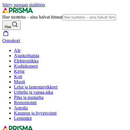
Siirry suoraan sisältöön
Hae tuotteita – aina halvat hinnat
Hae
Ostoskori
Ale
Ajankohtaista
Elektroniikka
Kodinkoneet
Kirjat
Koti
Muoti
Lelut ja lastentarvikkeet
Urheilu ja vapaa-aika
Piha ja puutarha
Remontointi
Autoilu
Kauneus ja hyvinvointi
Lemmikit