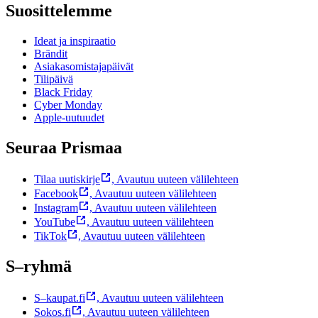
Suosittelemme
Ideat ja inspiraatio
Brändit
Asiakasomistajapäivät
Tilipäivä
Black Friday
Cyber Monday
Apple-uutuudet
Seuraa Prismaa
Tilaa uutiskirje
,
Avautuu uuteen välilehteen
Facebook
,
Avautuu uuteen välilehteen
Instagram
,
Avautuu uuteen välilehteen
YouTube
,
Avautuu uuteen välilehteen
TikTok
,
Avautuu uuteen välilehteen
S–ryhmä
S–kaupat.fi
,
Avautuu uuteen välilehteen
Sokos.fi
,
Avautuu uuteen välilehteen