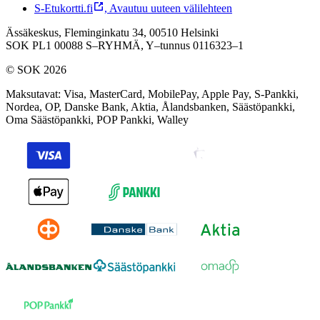
S-Etukortti.fi
,
Avautuu uuteen välilehteen
Ässäkeskus, Fleminginkatu 34, 00510 Helsinki
SOK PL1 00088 S–RYHMÄ,
Y–tunnus 0116323–1
© SOK 2026
Maksutavat
:
Visa, MasterCard, MobilePay, Apple Pay, S-Pankki,
Nordea, OP, Danske Bank, Aktia, Ålandsbanken, Säästöpankki,
Oma Säästöpankki, POP Pankki, Walley