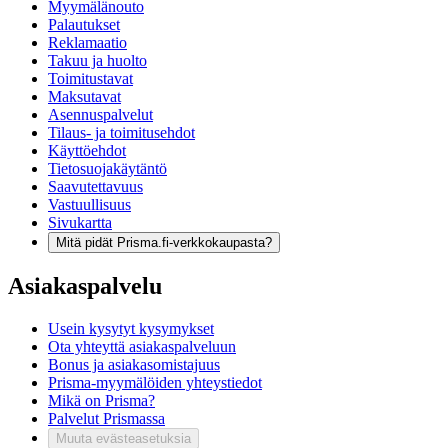
Myymälänouto
Palautukset
Reklamaatio
Takuu ja huolto
Toimitustavat
Maksutavat
Asennuspalvelut
Tilaus- ja toimitusehdot
Käyttöehdot
Tietosuojakäytäntö
Saavutettavuus
Vastuullisuus
Sivukartta
Mitä pidät Prisma.fi-verkkokaupasta?
Asiakaspalvelu
Usein kysytyt kysymykset
Ota yhteyttä asiakaspalveluun
Bonus ja asiakasomistajuus
Prisma-myymälöiden yhteystiedot
Mikä on Prisma?
Palvelut Prismassa
Muuta evästeasetuksia