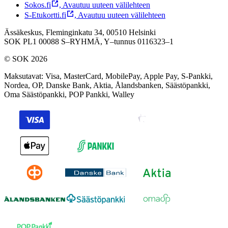
Sokos.fi
,
Avautuu uuteen välilehteen
S-Etukortti.fi
,
Avautuu uuteen välilehteen
Ässäkeskus, Fleminginkatu 34, 00510 Helsinki
SOK PL1 00088 S–RYHMÄ,
Y–tunnus 0116323–1
© SOK 2026
Maksutavat
:
Visa, MasterCard, MobilePay, Apple Pay, S-Pankki,
Nordea, OP, Danske Bank, Aktia, Ålandsbanken, Säästöpankki,
Oma Säästöpankki, POP Pankki, Walley