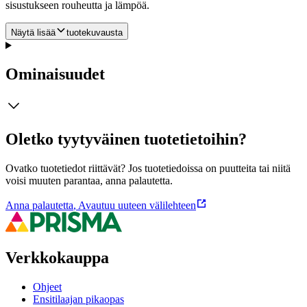
sisustukseen rouheutta ja lämpöä.
Näytä lisää
tuotekuvausta
Ominaisuudet
Oletko tyytyväinen tuotetietoihin?
Ovatko tuotetiedot riittävät? Jos tuotetiedoissa on puutteita tai niitä
voisi muuten parantaa, anna palautetta.
Anna palautetta
,
Avautuu uuteen välilehteen
Verkkokauppa
Ohjeet
Ensitilaajan pikaopas