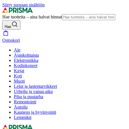
Siirry suoraan sisältöön
Hae tuotteita – aina halvat hinnat
Hae
Ostoskori
Ale
Ajankohtaista
Elektroniikka
Kodinkoneet
Kirjat
Koti
Muoti
Lelut ja lastentarvikkeet
Urheilu ja vapaa-aika
Piha ja puutarha
Remontointi
Autoilu
Kauneus ja hyvinvointi
Lemmikit