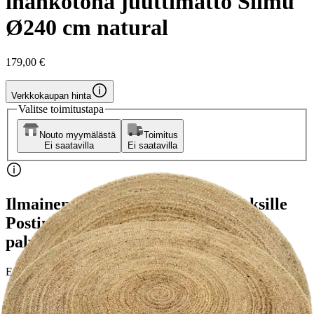
ihankotona juuttimatto Silmu
Ø240 cm natural
179,00 €
Verkkokaupan hinta
Valitse toimitustapa
Nouto myymälästä
Toimitus
Ei saatavilla
Ei saatavilla
Ilmainen toimitus yli 100 €:n tilauksille
Postin pakettiautomaattiin tai
palvelupisteeseen!
Etu ei koske Suuri‑lisäpalvelulla toimitettavia tuotteita.