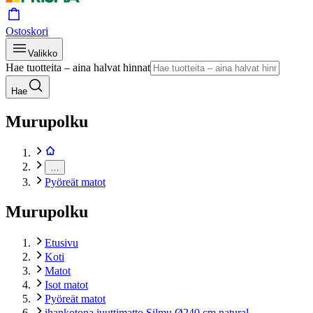
Ostoskori
Valikko
Hae tuotteita – aina halvat hinnat
Hae
Murupolku
…
Pyöreät matot
Murupolku
Etusivu
Koti
Matot
Isot matot
Pyöreät matot
ihankotona juuttimatto Silmu Ø240 cm natural