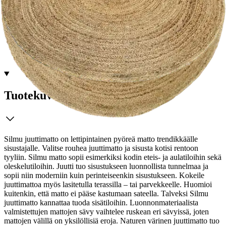
Tarkista myymäläsaatavuus
Ei saatavilla
Tuotekuvaus
Silmu juuttimatto on lettipintainen pyöreä matto trendikkäälle
sisustajalle. Valitse rouhea juuttimatto ja sisusta kotisi rentoon
tyyliin. Silmu matto sopii esimerkiksi kodin eteis- ja aulatiloihin sekä
oleskelutiloihin. Juutti tuo sisustukseen luonnollista tunnelmaa ja
sopii niin moderniin kuin perinteiseenkin sisustukseen. Kokeile
juuttimattoa myös lasitetulla terassilla – tai parvekkeelle. Huomioi
kuitenkin, että matto ei pääse kastumaan sateella.
Talveksi Silmu
juuttimatto kannattaa tuoda sisätiloihin. Luonnonmateriaalista
valmistettujen mattojen sävy vaihtelee ruskean eri sävyissä, joten
mattojen välillä on yksilöllisiä eroja. Naturen värinen juuttimatto tuo