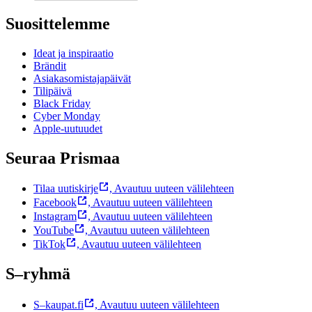
Suosittelemme
Ideat ja inspiraatio
Brändit
Asiakasomistajapäivät
Tilipäivä
Black Friday
Cyber Monday
Apple-uutuudet
Seuraa Prismaa
Tilaa uutiskirje
,
Avautuu uuteen välilehteen
Facebook
,
Avautuu uuteen välilehteen
Instagram
,
Avautuu uuteen välilehteen
YouTube
,
Avautuu uuteen välilehteen
TikTok
,
Avautuu uuteen välilehteen
S–ryhmä
S–kaupat.fi
,
Avautuu uuteen välilehteen