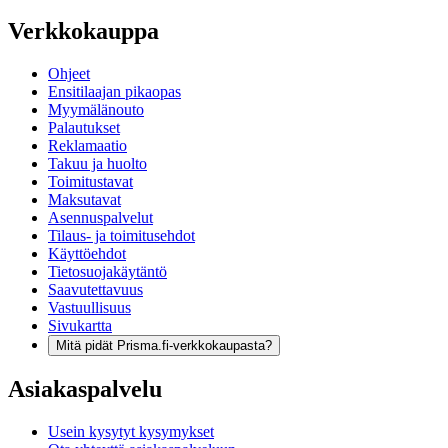
Verkkokauppa
Ohjeet
Ensitilaajan pikaopas
Myymälänouto
Palautukset
Reklamaatio
Takuu ja huolto
Toimitustavat
Maksutavat
Asennuspalvelut
Tilaus- ja toimitusehdot
Käyttöehdot
Tietosuojakäytäntö
Saavutettavuus
Vastuullisuus
Sivukartta
Mitä pidät Prisma.fi-verkkokaupasta?
Asiakaspalvelu
Usein kysytyt kysymykset