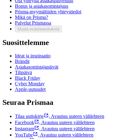
Ota yhteyttä asiakaspalveluun
Bonus ja asiakasomistajuus
Prisma-myymälöiden yhteystiedot
Mikä on Prisma?
Palvelut Prismassa
Muuta evästeasetuksia
Suosittelemme
Ideat ja inspiraatio
Brändit
Asiakasomistajapäivät
Tilipäivä
Black Friday
Cyber Monday
Apple-uutuudet
Seuraa Prismaa
Tilaa uutiskirje
,
Avautuu uuteen välilehteen
Facebook
,
Avautuu uuteen välilehteen
Instagram
,
Avautuu uuteen välilehteen
YouTube
,
Avautuu uuteen välilehteen