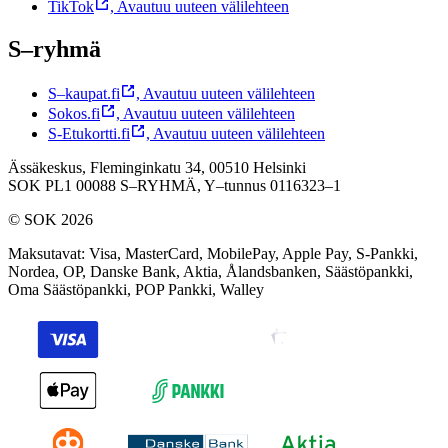
TikTok
,
Avautuu uuteen välilehteen
S–ryhmä
S–kaupat.fi
,
Avautuu uuteen välilehteen
Sokos.fi
,
Avautuu uuteen välilehteen
S-Etukortti.fi
,
Avautuu uuteen välilehteen
Ässäkeskus, Fleminginkatu 34, 00510 Helsinki
SOK PL1 00088 S–RYHMÄ,
Y–tunnus 0116323–1
© SOK 2026
Maksutavat
:
Visa, MasterCard, MobilePay, Apple Pay, S-Pankki,
Nordea, OP, Danske Bank, Aktia, Ålandsbanken, Säästöpankki,
Oma Säästöpankki, POP Pankki, Walley