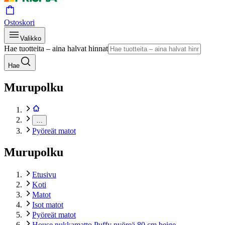
Ostoskori
Valikko
Hae tuotteita – aina halvat hinnat
Hae
Murupolku
…
Pyöreät matot
Murupolku
Etusivu
Koti
Matot
Isot matot
Pyöreät matot
House nukkamatto Puffy pyöreä 80 cm beige