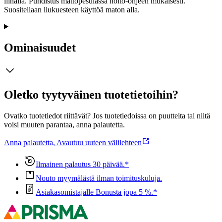
liinalla. Puhdistus mattopesulassa hoito-ohjeen mukaisesti.
Suositellaan liukuesteen käyttöä maton alla.
Ominaisuudet
Oletko tyytyväinen tuotetietoihin?
Ovatko tuotetiedot riittävät? Jos tuotetiedoissa on puutteita tai niitä
voisi muuten parantaa, anna palautetta.
Anna palautetta
,
Avautuu uuteen välilehteen
Ilmainen palautus 30 päivää.*
Nouto myymälästä ilman toimituskuluja.
Asiakasomistajalle Bonusta jopa 5 %.*