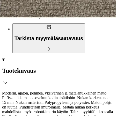
palvelupisteeseen!
Etu ei koske Suuri‑lisäpalvelulla toimitettavia tuotteita.
Tarkista myymäläsaatavuus
Tuotekuvaus
Moderni, ajaton, pehmeä, yksivärinen ja matalanukkainen matto.
Puffy- nukkamatto soveltuu kodin sisätilohin. Nukan korkeus noin
15 mm. Nukan materiaali Polypropyleeni ja polyester. Maton pohja
on juuttia. Puhdistetaan imuroimalla. Matala nukan korkeus
mahdollistaa myös robotti-imurin käytön. Tahrat pyyhitään kostealla