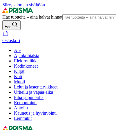
Siirry suoraan sisältöön
Hae tuotteita – aina halvat hinnat
Hae
Ostoskori
Ale
Ajankohtaista
Elektroniikka
Kodinkoneet
Kirjat
Koti
Muoti
Lelut ja lastentarvikkeet
Urheilu ja vapaa-aika
Piha ja puutarha
Remontointi
Autoilu
Kauneus ja hyvinvointi
Lemmikit