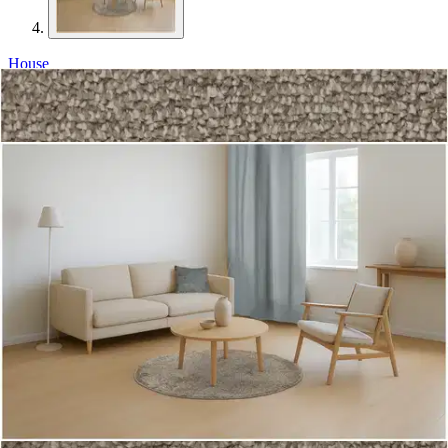
House
House nukkamatto Puffy
pyöreä 80 cm beige
19,90 €
Verkkokaupan hinta
Valitse toimitustapa
Nouto myymälästä
Toimitus
Ilmainen
Kotiin tai noutopisteeseen
Alk. 0 €
Siirry valitsemaan myymälä
Ilmainen toimitus yli 100 €:n tilauksille
Postin pakettiautomaattiin tai