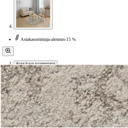
Asiakasomistaja-alennus
-15 %
Avaa kuva suurempana
Avaa kuva suurempana
Avaa kuva suurempana
Avaa kuva suurempana
Karusellin nuolipainikkeet
Seuraava
Karusellin pikakuvakkeet