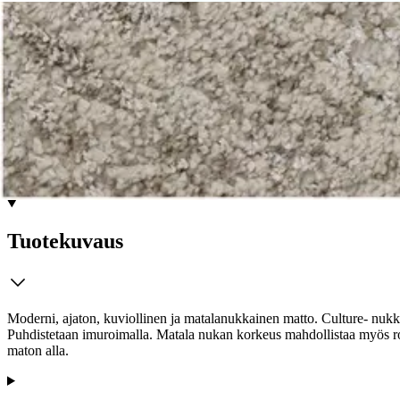
Ilmainen toimitus yli 100 €:n tilauksille Po
Etu ei koske Suuri‑lisäpalvelulla toimitettavia tuotteita.
Tarkista myymäläsaatavuus
Tuotekuvaus
Moderni, ajaton, kuviollinen ja matalanukkainen matto. Culture- nukk
Puhdistetaan imuroimalla. Matala nukan korkeus mahdollistaa myös robo
maton alla.