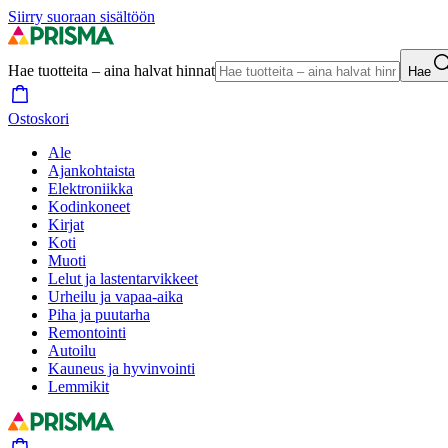
Siirry suoraan sisältöön
Hae tuotteita – aina halvat hinnat
Hae
Ostoskori
Ale
Ajankohtaista
Elektroniikka
Kodinkoneet
Kirjat
Koti
Muoti
Lelut ja lastentarvikkeet
Urheilu ja vapaa-aika
Piha ja puutarha
Remontointi
Autoilu
Kauneus ja hyvinvointi
Lemmikit