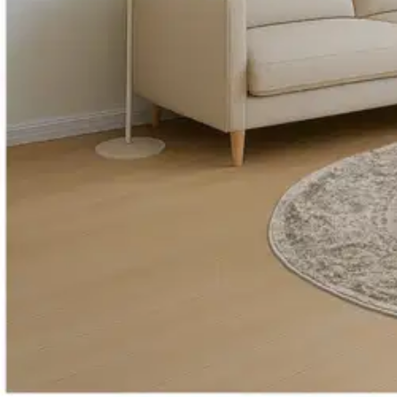
House
House nukkamatto Culture 130 
42,42 €
Asiakasomistajahinta
Hinta ilman S-Etukorttia:
49,90 €
Verkkokaupan hinta
Valitse toimitustapa
Nouto myymälästä
Toimitus
Ilmainen
Kotiin tai noutopisteeseen
Alk. 4,95 €
Siirry valitsemaan myymälä