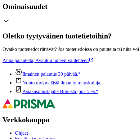
Ominaisuudet
Oletko tyytyväinen tuotetietoihin?
Ovatko tuotetiedot riittävät? Jos tuotetiedoissa on puutteita tai niitä v
Anna palautetta
,
Avautuu uuteen välilehteen
Ilmainen palautus 30 päivää.*
Nouto myymälästä ilman toimituskuluja.
Asiakasomistajalle Bonusta jopa 5 %.*
Verkkokauppa
Ohjeet
Ensitilaajan pikaopas