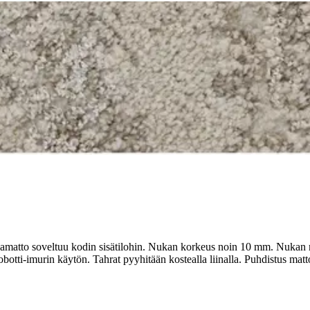
stin pakettiautomaattiin tai palvelupisteesee
amatto soveltuu kodin sisätilohin. Nukan korkeus noin 10 mm. Nukan ma
tti-imurin käytön. Tahrat pyyhitään kostealla liinalla. Puhdistus matt