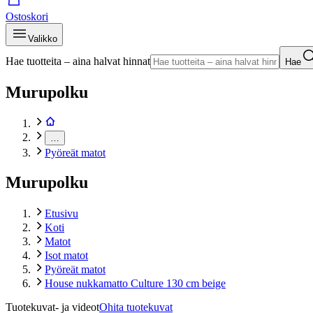
Ostoskori
Valikko
Hae tuotteita – aina halvat hinnat
Hae
Murupolku
…
Pyöreät matot
Murupolku
Etusivu
Koti
Matot
Isot matot
Pyöreät matot
House nukkamatto Culture 130 cm beige
Tuotekuvat- ja videot
Ohita tuotekuvat