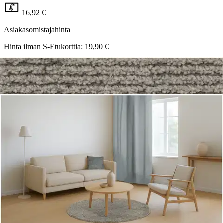
16,92 €
Asiakasomistajahinta
Hinta ilman S-Etukorttia:
19,90 €
Verkkokaupan hinta
Valitse toimitustapa
Nouto myymälästä
Toimitus
Ilmainen
Kotiin tai noutopisteeseen
Alk. 0 €
Siirry valitsemaan myymälä
Ilmainen toimitus yli 100 €:n tilauksille
Postin pakettiautomaattiin tai
palvelupisteeseen!
Etu ei koske Suuri‑lisäpalvelulla toimitettavia tuotteita.