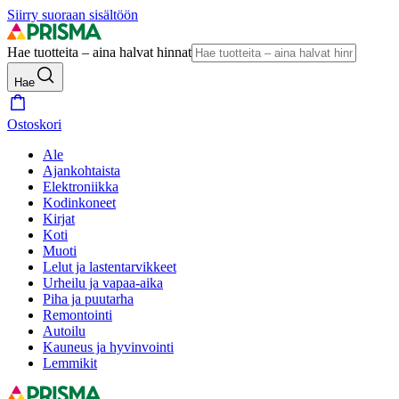
Siirry suoraan sisältöön
Hae tuotteita – aina halvat hinnat
Hae
Ostoskori
Ale
Ajankohtaista
Elektroniikka
Kodinkoneet
Kirjat
Koti
Muoti
Lelut ja lastentarvikkeet
Urheilu ja vapaa-aika
Piha ja puutarha
Remontointi
Autoilu
Kauneus ja hyvinvointi
Lemmikit