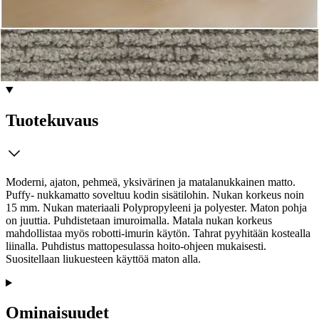
Tarkista myymäläsaatavuus
Tuotekuvaus
Moderni, ajaton, pehmeä, yksivärinen ja matalanukkainen matto.
Puffy- nukkamatto soveltuu kodin sisätilohin. Nukan korkeus noin
15 mm. Nukan materiaali Polypropyleeni ja polyester. Maton pohja
on juuttia. Puhdistetaan imuroimalla. Matala nukan korkeus
mahdollistaa myös robotti-imurin käytön. Tahrat pyyhitään kostealla
liinalla. Puhdistus mattopesulassa hoito-ohjeen mukaisesti.
Suositellaan liukuesteen käyttöä maton alla.
Ominaisuudet