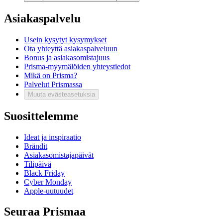
Asiakaspalvelu
Usein kysytyt kysymykset
Ota yhteyttä asiakaspalveluun
Bonus ja asiakasomistajuus
Prisma-myymälöiden yhteystiedot
Mikä on Prisma?
Palvelut Prismassa
Muuta evästeasetuksia
Suosittelemme
Ideat ja inspiraatio
Brändit
Asiakasomistajapäivät
Tilipäivä
Black Friday
Cyber Monday
Apple-uutuudet
Seuraa Prismaa