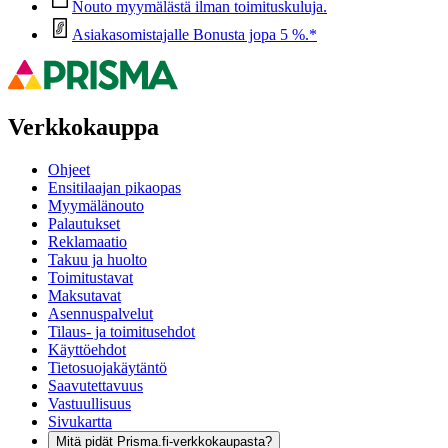
Nouto myymälästä ilman toimituskuluja.
Asiakasomistajalle Bonusta jopa 5 %.*
Verkkokauppa
Ohjeet
Ensitilaajan pikaopas
Myymälänouto
Palautukset
Reklamaatio
Takuu ja huolto
Toimitustavat
Maksutavat
Asennuspalvelut
Tilaus- ja toimitusehdot
Käyttöehdot
Tietosuojakäytäntö
Saavutettavuus
Vastuullisuus
Sivukartta
Mitä pidät Prisma.fi-verkkokaupasta?