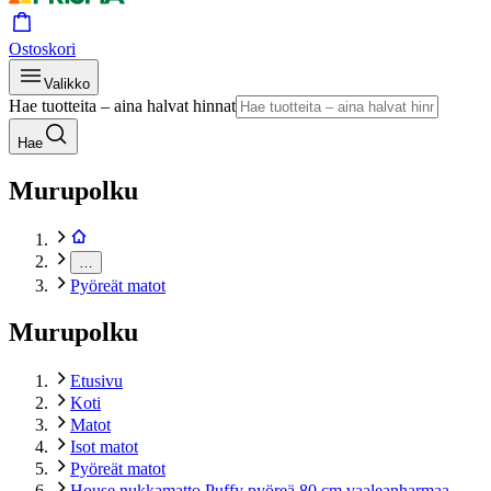
Ostoskori
Valikko
Hae tuotteita – aina halvat hinnat
Hae
Murupolku
…
Pyöreät matot
Murupolku
Etusivu
Koti
Matot
Isot matot
Pyöreät matot
House nukkamatto Puffy pyöreä 80 cm vaaleanharmaa