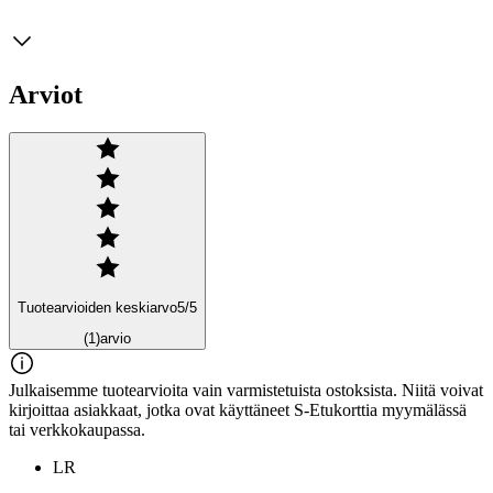
Arviot
Tuotearvioiden keskiarvo
5
/5
(1)
arvio
Julkaisemme tuotearvioita vain varmistetuista ostoksista. Niitä voivat
kirjoittaa asiakkaat, jotka ovat käyttäneet S-Etukorttia myymälässä
tai verkkokaupassa.
LR