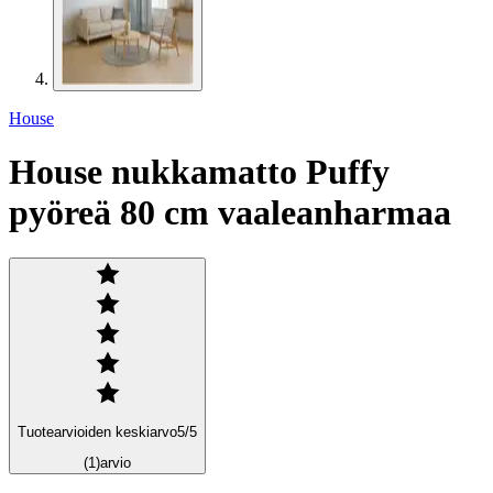
House
House nukkamatto Puffy
pyöreä 80 cm vaaleanharmaa
Tuotearvioiden keskiarvo
5
/5
(1)
arvio