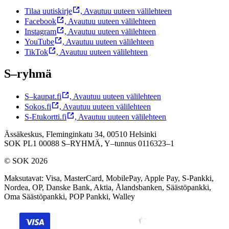
Tilaa uutiskirje
,
Avautuu uuteen välilehteen
Facebook
,
Avautuu uuteen välilehteen
Instagram
,
Avautuu uuteen välilehteen
YouTube
,
Avautuu uuteen välilehteen
TikTok
,
Avautuu uuteen välilehteen
S–ryhmä
S–kaupat.fi
,
Avautuu uuteen välilehteen
Sokos.fi
,
Avautuu uuteen välilehteen
S-Etukortti.fi
,
Avautuu uuteen välilehteen
Ässäkeskus, Fleminginkatu 34, 00510 Helsinki
SOK PL1 00088 S–RYHMÄ,
Y–tunnus 0116323–1
© SOK 2026
Maksutavat
:
Visa, MasterCard, MobilePay, Apple Pay, S-Pankki,
Nordea, OP, Danske Bank, Aktia, Ålandsbanken, Säästöpankki,
Oma Säästöpankki, POP Pankki, Walley