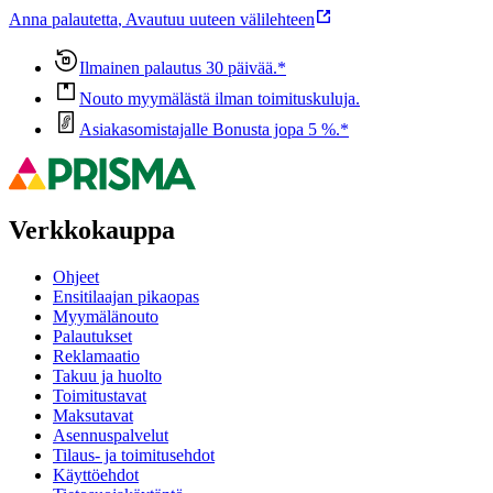
Anna palautetta
,
Avautuu uuteen välilehteen
Ilmainen palautus 30 päivää.*
Nouto myymälästä ilman toimituskuluja.
Asiakasomistajalle Bonusta jopa 5 %.*
Verkkokauppa
Ohjeet
Ensitilaajan pikaopas
Myymälänouto
Palautukset
Reklamaatio
Takuu ja huolto
Toimitustavat
Maksutavat
Asennuspalvelut
Tilaus- ja toimitusehdot
Käyttöehdot