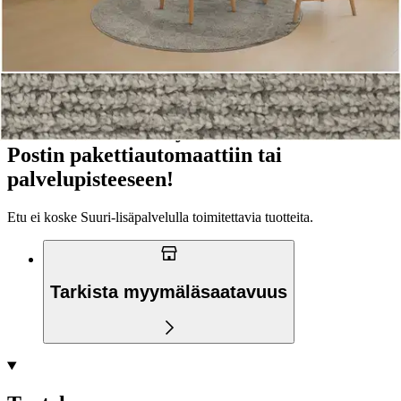
Siirry valitsemaan myymälä
Toimitus
Kotiin tai noutopisteeseen
Alk. 4,95 €
Ilmainen toimitus yli 100 €:n tilauksille
Postin pakettiautomaattiin tai
palvelupisteeseen!
Etu ei koske Suuri‑lisäpalvelulla toimitettavia tuotteita.
Tarkista myymäläsaatavuus