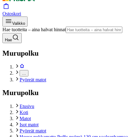
Ostoskori
Valikko
Hae tuotteita – aina halvat hinnat
Hae
Murupolku
…
Pyöreät matot
Murupolku
Etusivu
Koti
Matot
Isot matot
Pyöreät matot
House nukkamatto Puffy pyöreä 130 cm vaaleanharmaa