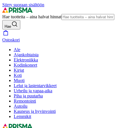
Siirry suoraan sisältöön
Hae tuotteita – aina halvat hinnat
Hae
Ostoskori
Ale
Ajankohtaista
Elektroniikka
Kodinkoneet
Kirjat
Koti
Muoti
Lelut ja lastentarvikkeet
Urheilu ja vapaa-aika
Piha ja puutarha
Remontointi
Autoilu
Kauneus ja hyvinvointi
Lemmikit