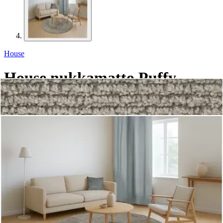
House
House nukkamatto Puffy
pyöreä 130 cm vaaleanharmaa
42,42 €
Asiakasomistajahinta
Hinta ilman S-Etukorttia:
49,90 €
Verkkokaupan hinta
Valitse toimitustapa
Nouto myymälästä
Ilmainen