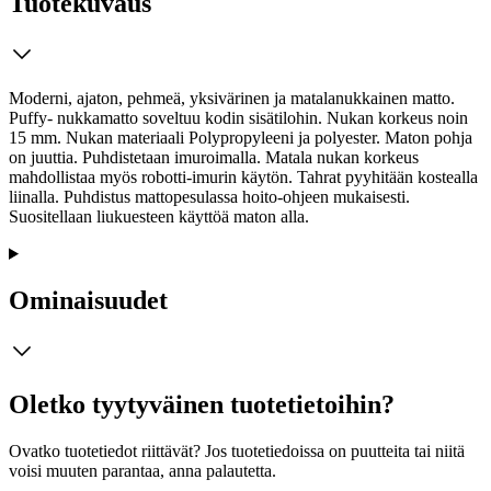
Tuotekuvaus
Moderni, ajaton, pehmeä, yksivärinen ja matalanukkainen matto.
Puffy- nukkamatto soveltuu kodin sisätilohin. Nukan korkeus noin
15 mm. Nukan materiaali Polypropyleeni ja polyester. Maton pohja
on juuttia. Puhdistetaan imuroimalla. Matala nukan korkeus
mahdollistaa myös robotti-imurin käytön. Tahrat pyyhitään kostealla
liinalla. Puhdistus mattopesulassa hoito-ohjeen mukaisesti.
Suositellaan liukuesteen käyttöä maton alla.
Ominaisuudet
Oletko tyytyväinen tuotetietoihin?
Ovatko tuotetiedot riittävät? Jos tuotetiedoissa on puutteita tai niitä
voisi muuten parantaa, anna palautetta.