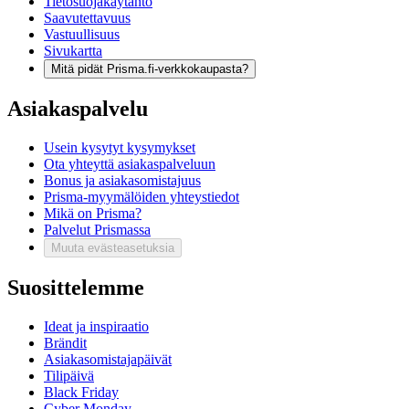
Tietosuojakäytäntö
Saavutettavuus
Vastuullisuus
Sivukartta
Mitä pidät Prisma.fi-verkkokaupasta?
Asiakaspalvelu
Usein kysytyt kysymykset
Ota yhteyttä asiakaspalveluun
Bonus ja asiakasomistajuus
Prisma-myymälöiden yhteystiedot
Mikä on Prisma?
Palvelut Prismassa
Muuta evästeasetuksia
Suosittelemme
Ideat ja inspiraatio
Brändit
Asiakasomistajapäivät
Tilipäivä
Black Friday
Cyber Monday