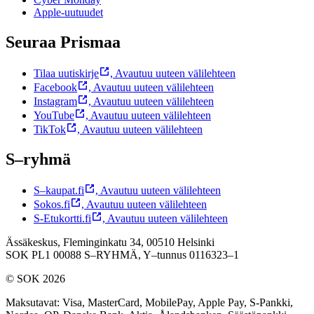
Apple-uutuudet
Seuraa Prismaa
Tilaa uutiskirje
,
Avautuu uuteen välilehteen
Facebook
,
Avautuu uuteen välilehteen
Instagram
,
Avautuu uuteen välilehteen
YouTube
,
Avautuu uuteen välilehteen
TikTok
,
Avautuu uuteen välilehteen
S–ryhmä
S–kaupat.fi
,
Avautuu uuteen välilehteen
Sokos.fi
,
Avautuu uuteen välilehteen
S-Etukortti.fi
,
Avautuu uuteen välilehteen
Ässäkeskus, Fleminginkatu 34, 00510 Helsinki
SOK PL1 00088 S–RYHMÄ,
Y–tunnus 0116323–1
© SOK 2026
Maksutavat
:
Visa, MasterCard, MobilePay, Apple Pay, S-Pankki,