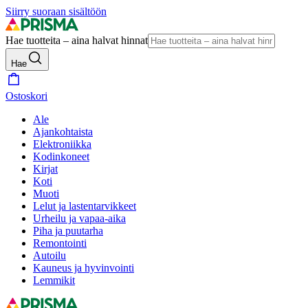
Siirry suoraan sisältöön
Hae tuotteita – aina halvat hinnat
Hae
Ostoskori
Ale
Ajankohtaista
Elektroniikka
Kodinkoneet
Kirjat
Koti
Muoti
Lelut ja lastentarvikkeet
Urheilu ja vapaa-aika
Piha ja puutarha
Remontointi
Autoilu
Kauneus ja hyvinvointi
Lemmikit