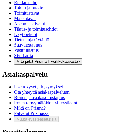
Reklamaatio
Takuu ja huolto
Toimitustavat
Maksutavat
Asennuspalvelut
Tilaus- ja toimitusehdot
Käyttöehdot
Tietosuojakäytäntö
Saavutettavuus
Vastuullisuus
Sivukartta
Mitä pidät Prisma.fi-verkkokaupasta?
Asiakaspalvelu
Usein kysytyt kysymykset
Ota yhteyttä asiakaspalveluun
Bonus ja asiakasomistajuus
Prisma-myymälöiden yhteystiedot
Mikä on Prisma?
Palvelut Prismassa
Muuta evästeasetuksia