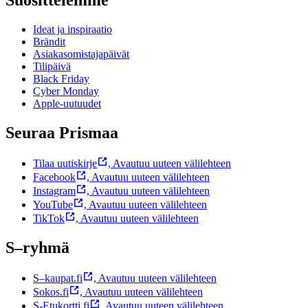
Suosittelemme
Ideat ja inspiraatio
Brändit
Asiakasomistajapäivät
Tilipäivä
Black Friday
Cyber Monday
Apple-uutuudet
Seuraa Prismaa
Tilaa uutiskirje
,
Avautuu uuteen välilehteen
Facebook
,
Avautuu uuteen välilehteen
Instagram
,
Avautuu uuteen välilehteen
YouTube
,
Avautuu uuteen välilehteen
TikTok
,
Avautuu uuteen välilehteen
S–ryhmä
S–kaupat.fi
,
Avautuu uuteen välilehteen
Sokos.fi
,
Avautuu uuteen välilehteen
S-Etukortti.fi
,
Avautuu uuteen välilehteen