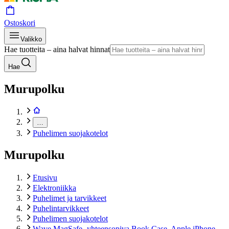
Ostoskori
Valikko
Hae tuotteita – aina halvat hinnat
Hae
Murupolku
…
Puhelimen suojakotelot
Murupolku
Etusivu
Elektroniikka
Puhelimet ja tarvikkeet
Puhelintarvikkeet
Puhelimen suojakotelot
Wave MagSafe -yhteensopiva Book Case, Apple iPhone