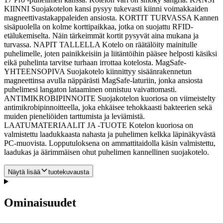
KIINNI Suojakotelon kansi pysyy tukevasti kiinni voimakkaiden
magneettivastakappaleiden ansiosta.
KORTIT TURVASSA Kannen
sisäpuolella on kolme korttipaikkaa, jotka on suojattu RFID-
etälukemiselta. Näin tärkeimmät kortit pysyvät aina mukana ja
turvassa. NAPIT TALLELLA Kotelo on räätälöity mainitulle
puhelimelle, joten painikkeisiin ja liitäntöihin pääsee helposti käsiksi
eikä puhelinta tarvitse turhaan irrottaa kotelosta. MagSafe-
YHTEENSOPIVA Suojakotelo kiinnittyy sisäänrakennetun
magneettinsa avulla näppärästi MagSafe-laturiin, jonka ansiosta
puhelimesi langaton lataaminen onnistuu vaivattomasti.
ANTIMIKROBIPINNOITE Suojakotelon kuoriosa on viimeistelty
antimikrobipinnoitteella, joka ehkäisee tehokkaasti bakteerien sekä
muiden pieneliöiden tarttumista ja leviämistä.
LAATUMATERIAALIT JA -TUOTE Kotelon kuoriosa on
valmistettu laadukkaasta nahasta ja puhelimen kelkka läpinäkyvästä
PC-muovista. Lopputuloksena on ammattitaidolla käsin valmistettu,
laadukas ja äärimmäisen ohut puhelimen kannellinen suojakotelo.
Näytä lisää
tuotekuvausta
Ominaisuudet