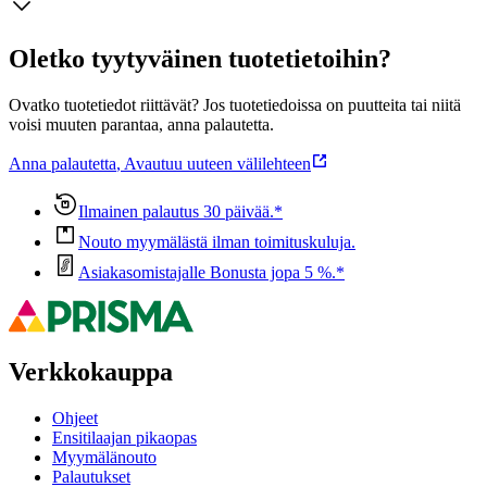
Oletko tyytyväinen tuotetietoihin?
Ovatko tuotetiedot riittävät? Jos tuotetiedoissa on puutteita tai niitä
voisi muuten parantaa, anna palautetta.
Anna palautetta
,
Avautuu uuteen välilehteen
Ilmainen palautus 30 päivää.*
Nouto myymälästä ilman toimituskuluja.
Asiakasomistajalle Bonusta jopa 5 %.*
Verkkokauppa
Ohjeet
Ensitilaajan pikaopas
Myymälänouto
Palautukset