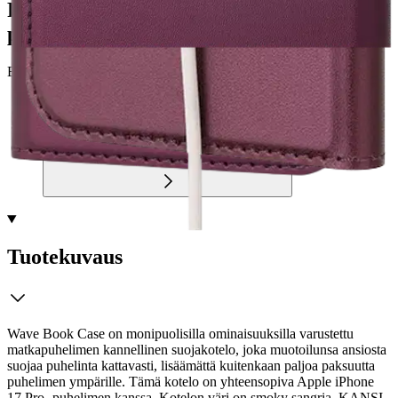
Postin pakettiautomaattiin tai
palvelupisteeseen!
Etu ei koske Suuri‑lisäpalvelulla toimitettavia tuotteita.
Tarkista myymäläsaatavuus
Tuotekuvaus
Wave Book Case on monipuolisilla ominaisuuksilla varustettu
matkapuhelimen kannellinen suojakotelo, joka muotoilunsa ansiosta
suojaa puhelinta kattavasti, lisäämättä kuitenkaan paljoa paksuutta
puhelimen ympärille. Tämä kotelo on yhteensopiva Apple iPhone
17 Pro -puhelimen kanssa. Kotelon väri on smoky sangria. KANSI