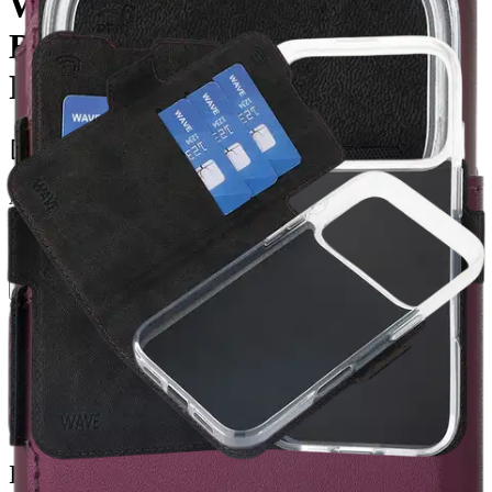
Wave MagSafe -yhteensopiva
Book Case, Apple iPhone 17
Pro, smoky sangria
16,96 €
Asiakasomistajahinta
Hinta ilman S-Etukorttia:
19,95 €
Verkkokaupan hinta
Valitse toimitustapa
Nouto myymälästä
Toimitus
Ilmainen
Kotiin tai noutopisteeseen
Alk. 0 €
Siirry valitsemaan myymälä
Ilmainen toimitus yli 100 €:n tilauksille