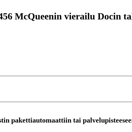
McQueenin vierailu Docin tall
stin pakettiautomaattiin tai palvelupisteesee