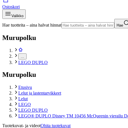
Ostoskori
Valikko
Hae tuotteita – aina halvat hinnat
Hae
Murupolku
…
LEGO DUPLO
Murupolku
Etusivu
Lelut ja lastentarvikkeet
Lelut
LEGO
LEGO DUPLO
LEGO® DUPLO Disney TM 10456 McQueenin vierailu Doci
Tuotekuvat- ja videot
Ohita tuotekuvat