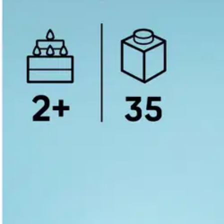
Asiakasomistaja-alennus
-15 %
Avaa kuva suurempana
Avaa kuva suurempana
Avaa kuva suurempana
Avaa kuva suurempana
Avaa kuva suurempana
Avaa kuva suurempana
Avaa kuva suurempana
Karusellin nuolipainikkeet
Seuraava
Karusellin pikakuvakkeet