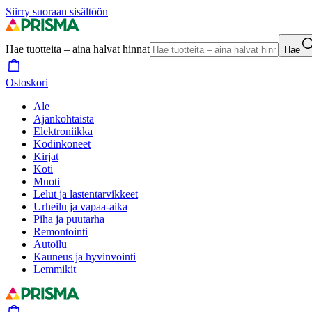
Siirry suoraan sisältöön
Hae tuotteita – aina halvat hinnat
Hae
Ostoskori
Ale
Ajankohtaista
Elektroniikka
Kodinkoneet
Kirjat
Koti
Muoti
Lelut ja lastentarvikkeet
Urheilu ja vapaa-aika
Piha ja puutarha
Remontointi
Autoilu
Kauneus ja hyvinvointi
Lemmikit