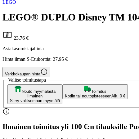
LEGO
LEGO® DUPLO Disney TM 10456 
23,76 €
Asiakasomistajahinta
Hinta ilman S-Etukorttia:
27,95 €
Verkkokaupan hinta
Valitse toimitustapa
Nouto myymälästä
Toimitus
Ilmainen
Kotiin tai noutopisteeseen
Alk. 0 €
Siirry valitsemaan myymälä
Ilmainen toimitus yli 100 €:n tilauksille Po