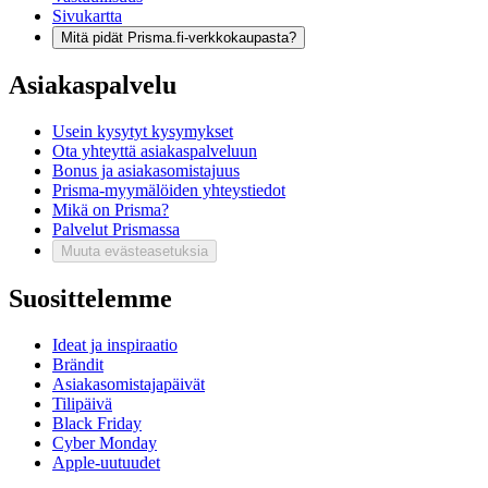
Sivukartta
Mitä pidät Prisma.fi-verkkokaupasta?
Asiakaspalvelu
Usein kysytyt kysymykset
Ota yhteyttä asiakaspalveluun
Bonus ja asiakasomistajuus
Prisma-myymälöiden yhteystiedot
Mikä on Prisma?
Palvelut Prismassa
Muuta evästeasetuksia
Suosittelemme
Ideat ja inspiraatio
Brändit
Asiakasomistajapäivät
Tilipäivä
Black Friday
Cyber Monday
Apple-uutuudet