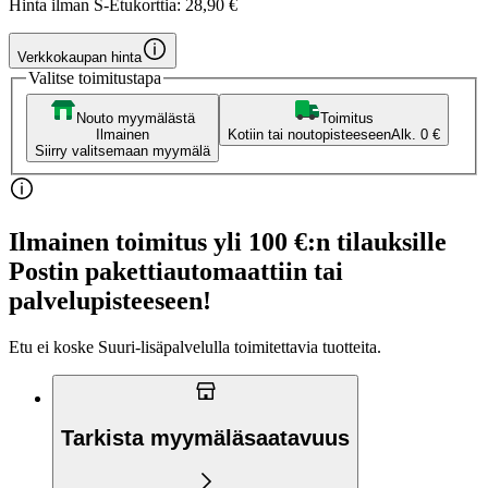
Hinta ilman S-Etukorttia:
28,90 €
Verkkokaupan hinta
Valitse toimitustapa
Nouto myymälästä
Toimitus
Ilmainen
Kotiin tai noutopisteeseen
Alk. 0 €
Siirry valitsemaan myymälä
Ilmainen toimitus yli 100 €:n tilauksille
Postin pakettiautomaattiin tai
palvelupisteeseen!
Etu ei koske Suuri‑lisäpalvelulla toimitettavia tuotteita.
Tarkista myymäläsaatavuus