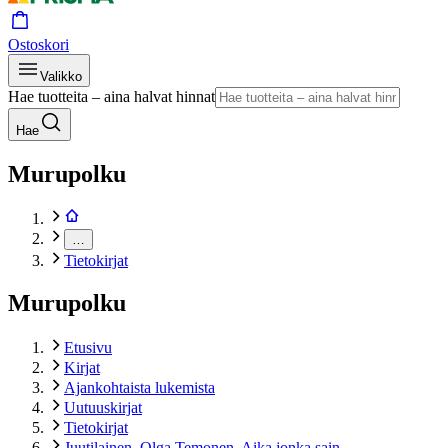
Ostoskori
Valikko
Hae tuotteita – aina halvat hinnat
Hae
Murupolku
…
Tietokirjat
Murupolku
Etusivu
Kirjat
Ajankohtaista lukemista
Uutuuskirjat
Tietokirjat
Juutilainen, Olga Temonen. Aika jonka sain