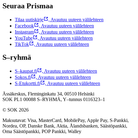
Seuraa Prismaa
Tilaa uutiskirje
,
Avautuu uuteen välilehteen
Facebook
,
Avautuu uuteen välilehteen
Instagram
,
Avautuu uuteen välilehteen
YouTube
,
Avautuu uuteen välilehteen
TikTok
,
Avautuu uuteen välilehteen
S–ryhmä
S–kaupat.fi
,
Avautuu uuteen välilehteen
Sokos.fi
,
Avautuu uuteen välilehteen
S-Etukortti.fi
,
Avautuu uuteen välilehteen
Ässäkeskus, Fleminginkatu 34, 00510 Helsinki
SOK PL1 00088 S–RYHMÄ,
Y–tunnus 0116323–1
© SOK 2026
Maksutavat
:
Visa, MasterCard, MobilePay, Apple Pay, S-Pankki,
Nordea, OP, Danske Bank, Aktia, Ålandsbanken, Säästöpankki,
Oma Säästöpankki, POP Pankki, Walley