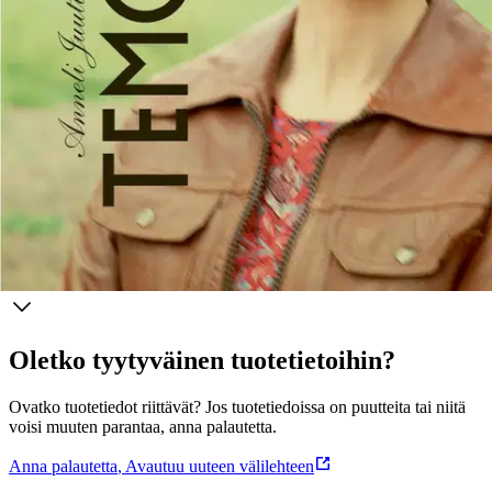
kanssa voi elää hyvää, onnellistakin elämää. Anneli Juutilainen (s.
1983) on espoolainen freelance-toimittaja ja tietokirjailija, joka on
työskennellyt pitkään muun muassa Ilta-Sanomissa, Seurassa ja
Kotiliedessä. Hän on aiemmin kirjoittanut kirjat Kirjeitä nuorelle
itselleni ja Lähtösi jälkeen. Kertomuksia surusta ja selviytymisestä.
Olga Temonen (s. 1978, k. 2025) oli Iitissä asuva näyttelijä ja
yrittäjä, joka näyttelijäntöiden ohella piti miehensä Tuukka Temosen
kanssa suosittua kotieläinpiha Olgan farmia ja pizzeria Rehtoria.
Näytä lisää
tuotekuvausta
Ominaisuudet
Oletko tyytyväinen tuotetietoihin?
Ovatko tuotetiedot riittävät? Jos tuotetiedoissa on puutteita tai niitä
voisi muuten parantaa, anna palautetta.
Anna palautetta
,
Avautuu uuteen välilehteen