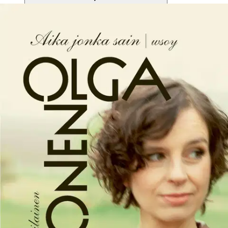
Tuotekuvaus
Elämä on tässä ja nyt. Näyttelijä-yrittäjä Olga Temosen tarina
elämästä ennen ja jälkeen vakavan sairausdiagnoosin. Marraskuussa
2023 näyttelijä ja yrittäjä Olga Temonen sai lohduttoman
diagnoosin: hänellä todettiin aggressiivinen aivosyöpä, jota ei voitu
leikata. Ennuste oli huono, mutta Olga päätti kääntää kaikki kivet,
jotta saisi vielä jäädä tänne.
Aika jonka sain on kertomus Olgan
vimmaisesta elämänhalusta, kamppailusta sairauden kukistamiseksi
ja haaveesta elää mahdollisimman normaalia arkea yrittäjänä,
siskona, tyttärenä, puolisona ja kolmen lapsen äitinä. Kirja palaa
myös ajassa taaksepäin Olgan elämän tärkeisiin hetkiin, jotka ovat
vaikuttaneet siihen, kuka hän on ja mistä hänen ajatuksensa
kumpuavat. Parantumaton syöpä kääntää ihmisen maailman uuteen,
vieraaseen asentoon, mutta silti elämään voi mahtua surun ja
luopumisen pelon lisäksi suuria ilon hetkiä – ja myös uudenlaisia
unelmia. Olgan tarina tarjoaa vakavasti sairaille ja heidän läheisilleen
vertaistukea ja toivoa – ymmärrystä siitä, että vakavan sairauden