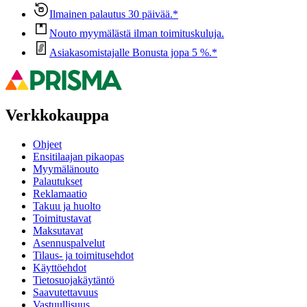
Ilmainen palautus 30 päivää.*
Nouto myymälästä ilman toimituskuluja.
Asiakasomistajalle Bonusta jopa 5 %.*
Verkkokauppa
Ohjeet
Ensitilaajan pikaopas
Myymälänouto
Palautukset
Reklamaatio
Takuu ja huolto
Toimitustavat
Maksutavat
Asennuspalvelut
Tilaus- ja toimitusehdot
Käyttöehdot
Tietosuojakäytäntö
Saavutettavuus
Vastuullisuus