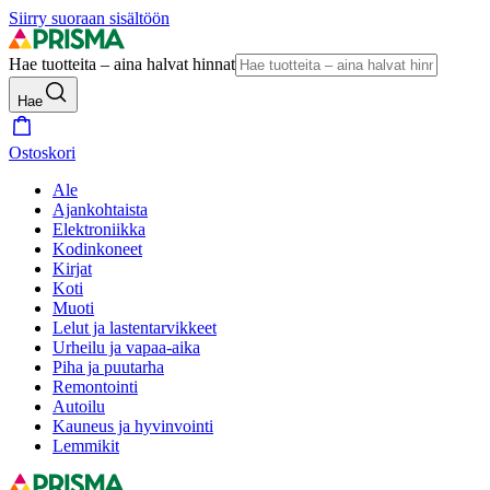
Siirry suoraan sisältöön
Hae tuotteita – aina halvat hinnat
Hae
Ostoskori
Ale
Ajankohtaista
Elektroniikka
Kodinkoneet
Kirjat
Koti
Muoti
Lelut ja lastentarvikkeet
Urheilu ja vapaa-aika
Piha ja puutarha
Remontointi
Autoilu
Kauneus ja hyvinvointi
Lemmikit