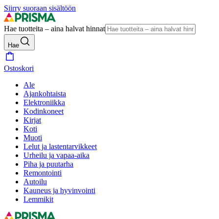
Siirry suoraan sisältöön
Hae tuotteita – aina halvat hinnat
Hae
Ostoskori
Ale
Ajankohtaista
Elektroniikka
Kodinkoneet
Kirjat
Koti
Muoti
Lelut ja lastentarvikkeet
Urheilu ja vapaa-aika
Piha ja puutarha
Remontointi
Autoilu
Kauneus ja hyvinvointi
Lemmikit