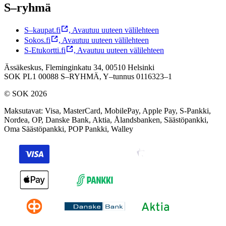
S–ryhmä
S–kaupat.fi
,
Avautuu uuteen välilehteen
Sokos.fi
,
Avautuu uuteen välilehteen
S-Etukortti.fi
,
Avautuu uuteen välilehteen
Ässäkeskus, Fleminginkatu 34, 00510 Helsinki
SOK PL1 00088 S–RYHMÄ,
Y–tunnus 0116323–1
© SOK 2026
Maksutavat
:
Visa, MasterCard, MobilePay, Apple Pay, S-Pankki,
Nordea, OP, Danske Bank, Aktia, Ålandsbanken, Säästöpankki,
Oma Säästöpankki, POP Pankki, Walley