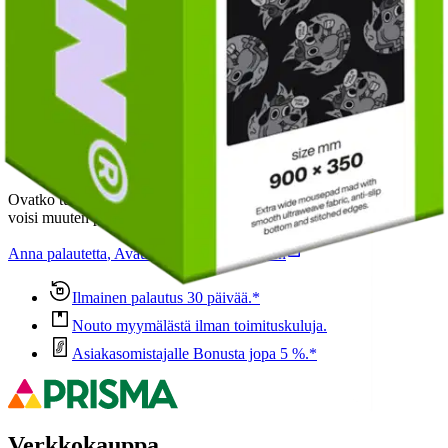
Ominaisuudet
Oletko tyytyväinen tuotetietoihin?
Ovatko tuotetiedot riittävät? Jos tuotetiedoissa on puutteita tai niitä
voisi muuten parantaa, anna palautetta.
Anna palautetta
,
Avautuu uuteen välilehteen
Ilmainen palautus 30 päivää.*
Nouto myymälästä ilman toimituskuluja.
Asiakasomistajalle Bonusta jopa 5 %.*
Verkkokauppa