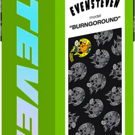
Postin pakettiautomaattiin tai
palvelupisteeseen!
Etu ei koske Suuri‑lisäpalvelulla toimitettavia tuotteita.
Tarkista myymäläsaatavuus
Tuotekuvaus
Erittäin leveä hiirimatto, jossa on sileä ultraweave-kangas,
liukumaton pohja ja ommellut reunat. Työpöytämatto tarjoaa hiirelle
hyvän liukupinnan ja pitää näppäimistön paikallaan. Työpöytämatto
suojaa myös työpöytäsi naarmuilta ja tahroilta. Koko 900x350mm.