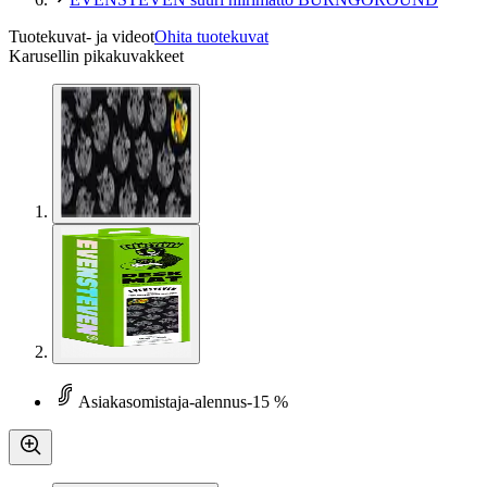
Tuotekuvat- ja videot
Ohita tuotekuvat
Karusellin pikakuvakkeet
Asiakasomistaja-alennus
-15 %