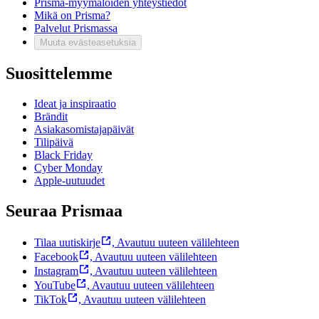
Prisma-myymälöiden yhteystiedot
Mikä on Prisma?
Palvelut Prismassa
Muuta evästeasetuksia
Suosittelemme
Ideat ja inspiraatio
Brändit
Asiakasomistajapäivät
Tilipäivä
Black Friday
Cyber Monday
Apple-uutuudet
Seuraa Prismaa
Tilaa uutiskirje
,
Avautuu uuteen välilehteen
Facebook
,
Avautuu uuteen välilehteen
Instagram
,
Avautuu uuteen välilehteen
YouTube
,
Avautuu uuteen välilehteen
TikTok
,
Avautuu uuteen välilehteen