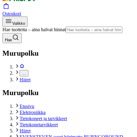
Ostoskori
Valikko
Hae tuotteita – aina halvat hinnat
Hae
Murupolku
…
Hiiret
Murupolku
Etusivu
Elektroniikka
Tietokoneet ja tarvikkeet
Tietokonetarvikkeet
Hiiret
EVENSTEVEN suuri hiirimatto BURNGOROUND