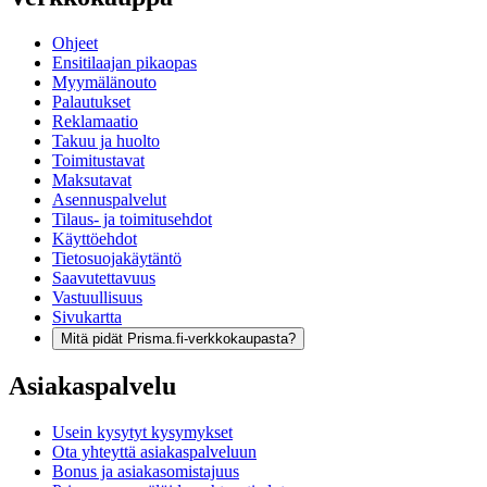
Ohjeet
Ensitilaajan pikaopas
Myymälänouto
Palautukset
Reklamaatio
Takuu ja huolto
Toimitustavat
Maksutavat
Asennuspalvelut
Tilaus- ja toimitusehdot
Käyttöehdot
Tietosuojakäytäntö
Saavutettavuus
Vastuullisuus
Sivukartta
Mitä pidät Prisma.fi-verkkokaupasta?
Asiakaspalvelu
Usein kysytyt kysymykset
Ota yhteyttä asiakaspalveluun
Bonus ja asiakasomistajuus