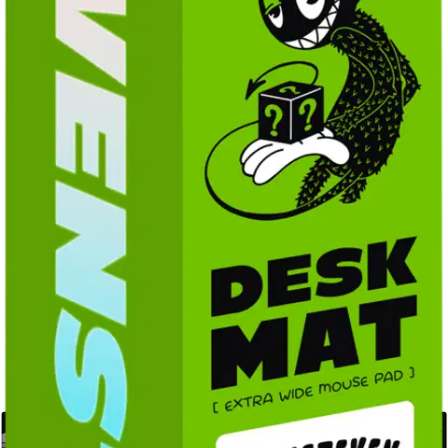
EVENSTEVEN suuri
hiirimatto BURNGOROUND
16,96 €
Asiakasomistajahinta
Hinta ilman S-Etukorttia:
19,95 €
Verkkokaupan hinta
Valitse toimitustapa
Nouto myymälästä
Toimitus
Ilmainen
Kotiin tai noutopisteeseen
Alk. 0 €
Siirry valitsemaan myymälä
Ilmainen toimitus yli 100 €:n tilauksille