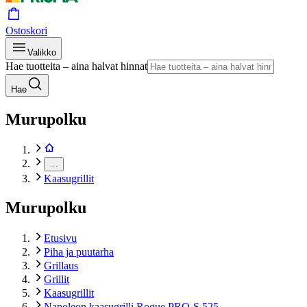
Ostoskori
Valikko
Hae tuotteita – aina halvat hinnat
Hae
Murupolku
…
Kaasugrillit
Murupolku
Etusivu
Piha ja puutarha
Grillaus
Grillit
Kaasugrillit
Napoleon kaasugrilli Rogue PRO-S 525