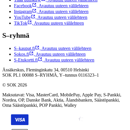
Facebook
,
Avautuu uuteen välilehteen
Instagram
,
Avautuu uuteen välilehteen
YouTube
,
Avautuu uuteen välilehteen
TikTok
,
Avautuu uuteen välilehteen
S–ryhmä
S–kaupat.fi
,
Avautuu uuteen välilehteen
Sokos.fi
,
Avautuu uuteen välilehteen
S-Etukortti.fi
,
Avautuu uuteen välilehteen
Ässäkeskus, Fleminginkatu 34, 00510 Helsinki
SOK PL1 00088 S–RYHMÄ,
Y–tunnus 0116323–1
© SOK 2026
Maksutavat
:
Visa, MasterCard, MobilePay, Apple Pay, S-Pankki,
Nordea, OP, Danske Bank, Aktia, Ålandsbanken, Säästöpankki,
Oma Säästöpankki, POP Pankki, Walley