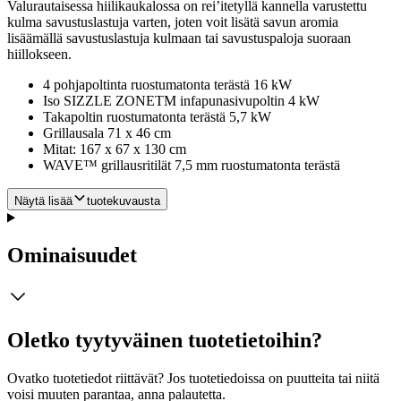
Valurautaisessa hiilikaukalossa on rei’itetyllä kannella varustettu
kulma savustuslastuja varten, joten voit lisätä savun aromia
lisäämällä savustuslastuja kulmaan tai savustuspaloja suoraan
hiillokseen.
4 pohjapoltinta ruostumatonta terästä 16 kW
Iso SIZZLE ZONETM infapunasivupoltin 4 kW
Takapoltin ruostumatonta terästä 5,7 kW
Grillausala 71 x 46 cm
Mitat: 167 x 67 x 130 cm
WAVE™ grillausritilät 7,5 mm ruostumatonta terästä
Näytä lisää
tuotekuvausta
Ominaisuudet
Oletko tyytyväinen tuotetietoihin?
Ovatko tuotetiedot riittävät? Jos tuotetiedoissa on puutteita tai niitä
voisi muuten parantaa, anna palautetta.