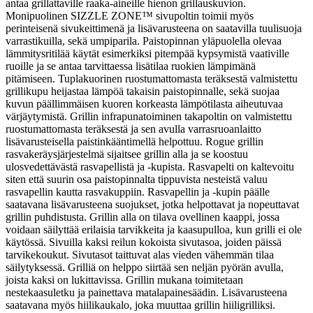
antaa grillattaville raaka-aineille hienon grillauskuvion.
Monipuolinen SIZZLE ZONE™ sivupoltin toimii myös
perinteisenä sivukeittimenä ja lisävarusteena on saatavilla tuulisuoja
varrastikuilla, sekä umpiparila. Paistopinnan yläpuolella olevaa
lämmitysritilää käytät esimerkiksi pitempää kypsymistä vaativille
ruoille ja se antaa tarvittaessa lisätilaa ruokien lämpimänä
pitämiseen. Tuplakuorinen ruostumattomasta teräksestä valmistettu
grillikupu heijastaa lämpöä takaisin paistopinnalle, sekä suojaa
kuvun päällimmäisen kuoren korkeasta lämpötilasta aiheutuvaa
värjäytymistä. Grillin infrapunatoiminen takapoltin on valmistettu
ruostumattomasta teräksestä ja sen avulla varrasruoanlaitto
lisävarusteisella paistinkääntimellä helpottuu. Rogue grillin
rasvakeräysjärjestelmä sijaitsee grillin alla ja se koostuu
ulosvedettävästä rasvapellistä ja -kupista. Rasvapelti on kaltevoitu
siten että suurin osa paistopinnalta tippuvista nesteistä valuu
rasvapellin kautta rasvakuppiin. Rasvapellin ja -kupin päälle
saatavana lisävarusteena suojukset, jotka helpottavat ja nopeuttavat
grillin puhdistusta. Grillin alla on tilava ovellinen kaappi, jossa
voidaan säilyttää erilaisia tarvikkeita ja kaasupulloa, kun grilli ei ole
käytössä. Sivuilla kaksi reilun kokoista sivutasoa, joiden päissä
tarvikekoukut. Sivutasot taittuvat alas vieden vähemmän tilaa
säilytyksessä. Grilliä on helppo siirtää sen neljän pyörän avulla,
joista kaksi on lukittavissa. Grillin mukana toimitetaan
nestekaasuletku ja painettava matalapainesäädin. Lisävarusteena
saatavana myös hiilikaukalo, joka muuttaa grillin hiiligrilliksi.