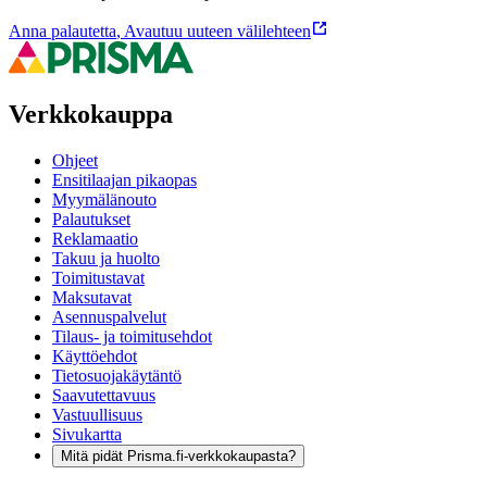
Anna palautetta
,
Avautuu uuteen välilehteen
Verkkokauppa
Ohjeet
Ensitilaajan pikaopas
Myymälänouto
Palautukset
Reklamaatio
Takuu ja huolto
Toimitustavat
Maksutavat
Asennuspalvelut
Tilaus- ja toimitusehdot
Käyttöehdot
Tietosuojakäytäntö
Saavutettavuus
Vastuullisuus
Sivukartta
Mitä pidät Prisma.fi-verkkokaupasta?