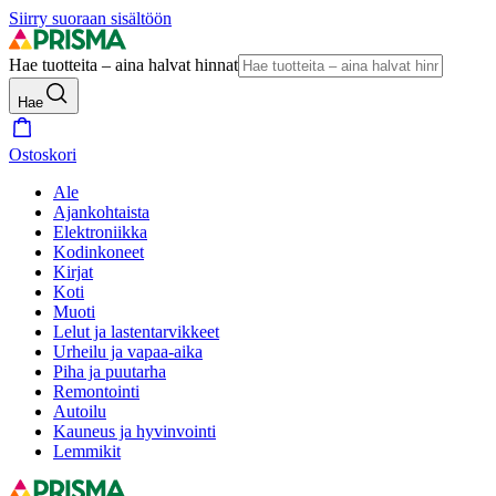
Siirry suoraan sisältöön
Hae tuotteita – aina halvat hinnat
Hae
Ostoskori
Ale
Ajankohtaista
Elektroniikka
Kodinkoneet
Kirjat
Koti
Muoti
Lelut ja lastentarvikkeet
Urheilu ja vapaa-aika
Piha ja puutarha
Remontointi
Autoilu
Kauneus ja hyvinvointi
Lemmikit