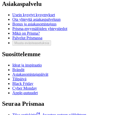
Asiakaspalvelu
Usein kysytyt kysymykset
Ota yhteyttä asiakaspalveluun
Bonus ja asiakasomistajuus
Prisma-myymälöiden yhteystiedot
Mikä on Prisma?
Palvelut Prismassa
Muuta evästeasetuksia
Suosittelemme
Ideat ja inspiraatio
Brändit
Asiakasomistajapäivät
Tilipäivä
Black Friday
Cyber Monday
Apple-uutuudet
Seuraa Prismaa
Tilaa uutiskirje
,
Avautuu uuteen välilehteen