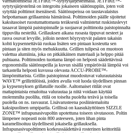
varmatoimisella JETFIRE™-sytytysjärjestelmällä. JETFIRE™-
sytytysjärjestelmä on integroitu jokaiseen säätönuppiin, joten voit
sytyttää polttimot itsenäisesti. Säätönupeissa on taustavalaistus
helpottamaan grillaamista hämärässä. Polttimoiden päälle sijoitetut
kaksitasoiset ruostumattomasta teräksestä valmistetut ruskistuslevyt
tasaavat lämpöä paistopinnalle ja suojaavat polttimoita paistopinnalta
tippuvilta nesteiltä. Grillauksen aikana ruoasta tippuvat nesteet ja
rasva osuvat levyille, jolloin nesteet höyrystyvät palaten takaisin
kohti kypsennettävää ruokaa lisäten sen pintaan kosteutta sen
pintaan ja siten myös mehukkuutta. Grillien tulipesä on muotoon
valettua alumiinia, joka on pitkäikäinen materiaali ja helppo pitää
puhtaana. Polttimoiden tuottama lämpö on helposti säädettävissä
ergonomisilla säätönupeilla ja kuvun sisällä ympäröivää lämpöä voi
tarkastella helposti kuvussa olevasta ACCU-PROBE™-
lämpömittarista. Grillin paistopinnat muodostuvat valurautaisista
WAVE™ grilliritilöistä, joiden avulla voit luoda täydellisen pinnan
ja kypsennyksen grillatuille ruoille. Aaltomaiset ritilät ovat
mattapintaista emaloitua valurautaa ja niitä voidaan käyttää
molemmilta puolilta, ritilä on toiselta puolelta terävä ja toisella
puolella on ns. rasvaurat. Lisävarusteena posliiniemaloitu
kaksipuolinen umpiparila. Grillissä on kaasukäyttöinen SIZZLE
ZONE™ infrapunasivupoltin upotettuna toiseen sivutasoon. Poltin
lämpenee nopeasti noin 800 asteeseen, joten lihan pinta
karamellisoituu täydellisesti jokaisella grillauksella.
Infrapunasivupolttimen korkeussäädettävä rosterinen keittoritilä