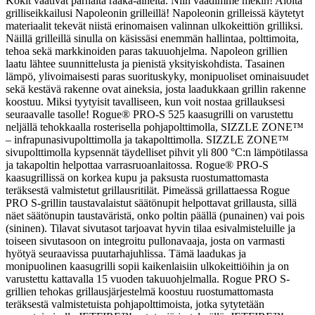
Kokit vaativat parhaita raaka-aineita. Niin vaadimme mekin! Aloita
grilliseikkailusi Napoleonin grilleillä! Napoleonin grilleissä käytetyt
materiaalit tekevät niistä erinomaisen valinnan ulkokeittiön grilliksi.
Näillä grilleillä sinulla on käsissäsi enemmän hallintaa, polttimoita,
tehoa sekä markkinoiden paras takuuohjelma. Napoleon grillien
laatu lähtee suunnittelusta ja pienistä yksityiskohdista.
Tasainen
lämpö, ylivoimaisesti paras suorituskyky, monipuoliset ominaisuudet
sekä kestävä rakenne ovat aineksia, josta laadukkaan grillin rakenne
koostuu. Miksi tyytyisit tavalliseen, kun voit nostaa grillauksesi
seuraavalle tasolle! Rogue® PRO-S 525 kaasugrilli on varustettu
neljällä tehokkaalla rosterisella pohjapolttimolla, SIZZLE ZONE™
– infrapunasivupolttimolla ja takapolttimolla. SIZZLE ZONE™
sivupolttimolla kypsennät täydelliset pihvit yli 800 °C:n lämpötilassa
ja takapoltin helpottaa varrasruoanlaitossa. Rogue® PRO-S
kaasugrillissä on korkea kupu ja paksusta ruostumattomasta
teräksestä valmistetut grillausritilät. Pimeässä grillattaessa Rogue
PRO S-grillin taustavalaistut säätönupit helpottavat grillausta, sillä
näet säätönupin taustaväristä, onko poltin päällä (punainen) vai pois
(sininen). Tilavat sivutasot tarjoavat hyvin tilaa esivalmisteluille ja
toiseen sivutasoon on integroitu pullonavaaja, josta on varmasti
hyötyä seuraavissa puutarhajuhlissa. Tämä laadukas ja
monipuolinen kaasugrilli sopii kaikenlaisiin ulkokeittiöihin ja on
varustettu kattavalla 15 vuoden takuuohjelmalla. Rogue PRO S-
grillien tehokas grillausjärjestelmä koostuu ruostumattomasta
teräksestä valmistetuista pohjapolttimoista, jotka sytytetään