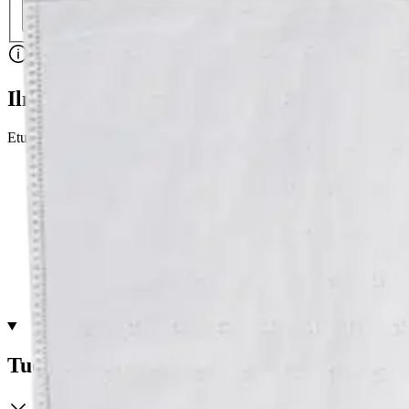
Nouto myymälästä
Toimitus
Ei saatavilla
Ei saatavilla
Ilmainen toimitus yli 100 €:n tilauksille Po
Etu ei koske Suuri‑lisäpalvelulla toimitettavia tuotteita.
Tarkista myymäläsaatavuus
Ei saatavilla
Tuotekuvaus