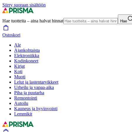
Siirry suoraan sisältöön
Hae tuotteita – aina halvat hinnat
Hae
Ostoskori
Ale
Ajankohtaista
Elektroniikka
Kodinkoneet
Kirjat
Koti
Muoti
Lelut ja lastentarvikkeet
Urheilu ja vapaa-aika
Piha ja puutarha
Remontointi
Autoilu
Kauneus ja hyvinvointi
Lemmikit