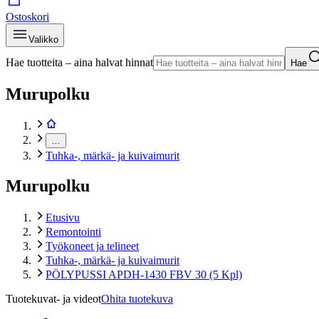
Ostoskori
Valikko
Hae tuotteita – aina halvat hinnat
Hae
Murupolku
…
Tuhka-, märkä- ja kuivaimurit
Murupolku
Etusivu
Remontointi
Työkoneet ja telineet
Tuhka-, märkä- ja kuivaimurit
PÖLYPUSSI APDH-1430 FBV 30 (5 Kpl)
Tuotekuvat- ja videot
Ohita tuotekuva