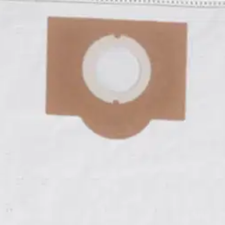
stin pakettiautomaattiin tai palvelupisteesee