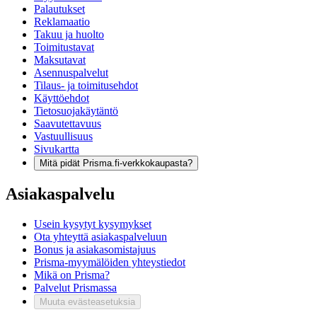
Palautukset
Reklamaatio
Takuu ja huolto
Toimitustavat
Maksutavat
Asennuspalvelut
Tilaus- ja toimitusehdot
Käyttöehdot
Tietosuojakäytäntö
Saavutettavuus
Vastuullisuus
Sivukartta
Mitä pidät Prisma.fi-verkkokaupasta?
Asiakaspalvelu
Usein kysytyt kysymykset
Ota yhteyttä asiakaspalveluun
Bonus ja asiakasomistajuus
Prisma-myymälöiden yhteystiedot
Mikä on Prisma?
Palvelut Prismassa
Muuta evästeasetuksia