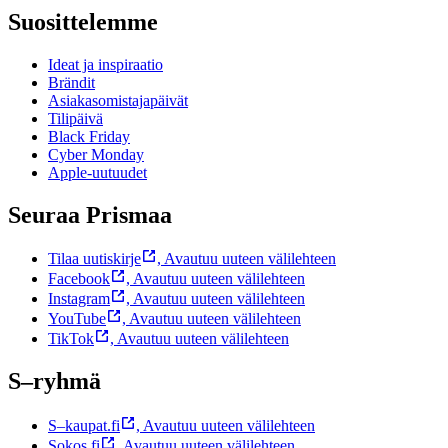
Suosittelemme
Ideat ja inspiraatio
Brändit
Asiakasomistajapäivät
Tilipäivä
Black Friday
Cyber Monday
Apple-uutuudet
Seuraa Prismaa
Tilaa uutiskirje
,
Avautuu uuteen välilehteen
Facebook
,
Avautuu uuteen välilehteen
Instagram
,
Avautuu uuteen välilehteen
YouTube
,
Avautuu uuteen välilehteen
TikTok
,
Avautuu uuteen välilehteen
S–ryhmä
S–kaupat.fi
,
Avautuu uuteen välilehteen
Sokos.fi
,
Avautuu uuteen välilehteen