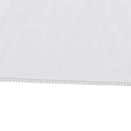
 kpl
oisi muuten parantaa, anna palautetta.