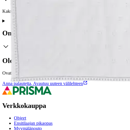
Kaksikerroksinen fleece-pölypussi CLEN APDH imuriin -Paketissa 5
Ominaisuudet
Oletko tyytyväinen tuotetietoihin?
Ovatko tuotetiedot riittävät? Jos tuotetiedoissa on puutteita tai niitä v
Anna palautetta
,
Avautuu uuteen välilehteen
Verkkokauppa
Ohjeet
Ensitilaajan pikaopas
Myymälänouto