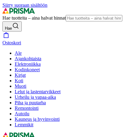
Siirry suoraan sisältöön
Hae tuotteita – aina halvat hinnat
Hae
Ostoskori
Ale
Ajankohtaista
Elektroniikka
Kodinkoneet
Kirjat
Koti
Muoti
Lelut ja lastentarvikkeet
Urheilu ja vapaa-aika
Piha ja puutarha
Remontointi
Autoilu
Kauneus ja hyvinvointi
Lemmikit