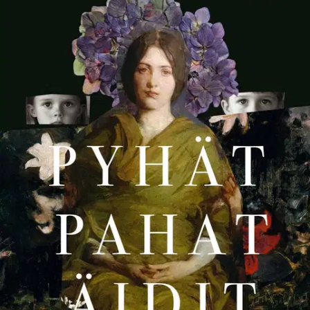
Tuotekuvaus
Rohkea läpivalaisu äitiyden ihanteista ja todellisuudesta. Tyttäreni
on kuusi päivää vanha, ja minä olen jo asiasta aivan varma: olen niin
kamala äiti, etten olisi ikimaailmassa ansainnut omaa lasta. Ihanneäiti
äiti ei raivostu, epäonnistu tai tunne negatiivisia tunteita. Suhteessaan
lapsiin hän on rajaton, uhrautuva ja loputtoman puhtoinen.
Mutta
mitä jos ei mahdu ahtaan äitimyytin raameihin? Miksi niin moni äiti
kokee jatkuvaa riittämättömyyttä? Jos kerran astuu harhaan,
kelpaako enää äidiksi? Pyhät pahat äidit on kauniinriipaiseva
läpivalaisu äitiyden monista muodoista ja niihin liitetyistä stigmoista.
Laura Juntunen kohtaa kirjassa erilaisia äitejä ja antaa äänen naisille,
joiden vanhemmuutta on kyseenalaistettu esimerkiksi äidin
päihdehistorian, vankilatuomion tai mielenterveyden ongelmien
vuoksi – tai siitä syystä, että perinteistä äitiyden mallia on muulla
tavoin rikottu. Avartava, upean tarkkanäköinen teos haastaa
käsityksiämme äitiydestä ja näyttää, miten siihen liitetyt odotukset
ovat ajan saatossa muuttuneet. Ketä äitiyden ahtaat ihanteet
oikeastaan palvelevat? Ja mitä vaaroja liittyy siihen, että äidit
tukahduttavat omat tarpeensa ja tunteensa.