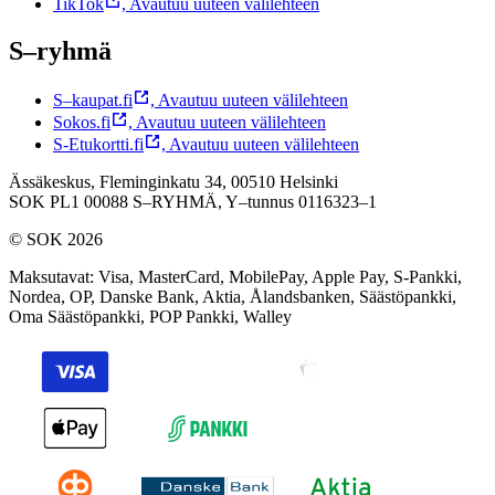
TikTok
,
Avautuu uuteen välilehteen
S–ryhmä
S–kaupat.fi
,
Avautuu uuteen välilehteen
Sokos.fi
,
Avautuu uuteen välilehteen
S-Etukortti.fi
,
Avautuu uuteen välilehteen
Ässäkeskus, Fleminginkatu 34, 00510 Helsinki
SOK PL1 00088 S–RYHMÄ,
Y–tunnus 0116323–1
© SOK 2026
Maksutavat
:
Visa, MasterCard, MobilePay, Apple Pay, S-Pankki,
Nordea, OP, Danske Bank, Aktia, Ålandsbanken, Säästöpankki,
Oma Säästöpankki, POP Pankki, Walley