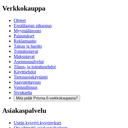
Verkkokauppa
Ohjeet
Ensitilaajan pikaopas
Myymälänouto
Palautukset
Reklamaatio
Takuu ja huolto
Toimitustavat
Maksutavat
Asennuspalvelut
Tilaus- ja toimitusehdot
Käyttöehdot
Tietosuojakäytäntö
Saavutettavuus
Vastuullisuus
Sivukartta
Mitä pidät Prisma.fi-verkkokaupasta?
Asiakaspalvelu
Usein kysytyt kysymykset
Ota yhteyttä asiakaspalveluun