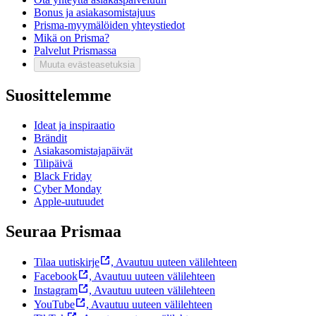
Bonus ja asiakasomistajuus
Prisma-myymälöiden yhteystiedot
Mikä on Prisma?
Palvelut Prismassa
Muuta evästeasetuksia
Suosittelemme
Ideat ja inspiraatio
Brändit
Asiakasomistajapäivät
Tilipäivä
Black Friday
Cyber Monday
Apple-uutuudet
Seuraa Prismaa
Tilaa uutiskirje
,
Avautuu uuteen välilehteen
Facebook
,
Avautuu uuteen välilehteen
Instagram
,
Avautuu uuteen välilehteen
YouTube
,
Avautuu uuteen välilehteen