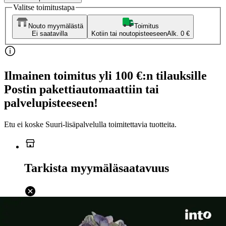
Valitse toimitustapa
Nouto myymälästä
Toimitus
Ei saatavilla
Kotiin tai noutopisteeseen
Alk. 0 €
Ilmainen toimitus yli 100 €:n tilauksille
Postin pakettiautomaattiin tai
palvelupisteeseen!
Etu ei koske Suuri‑lisäpalvelulla toimitettavia tuotteita.
Tarkista myymäläsaatavuus
Ei saatavilla