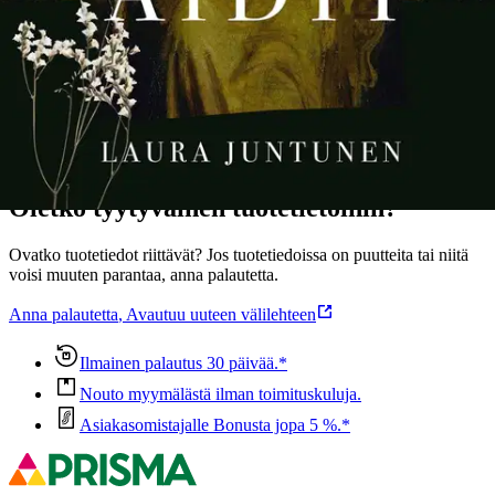
Näytä lisää
tuotekuvausta
Ominaisuudet
Oletko tyytyväinen tuotetietoihin?
Ovatko tuotetiedot riittävät? Jos tuotetiedoissa on puutteita tai niitä
voisi muuten parantaa, anna palautetta.
Anna palautetta
,
Avautuu uuteen välilehteen
Ilmainen palautus 30 päivää.*
Nouto myymälästä ilman toimituskuluja.
Asiakasomistajalle Bonusta jopa 5 %.*