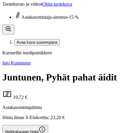
Tuotekuvat- ja videot
Ohita tuotekuva
Asiakasomistaja-alennus
-15 %
Avaa kuva suurempana
Karusellin nuolipainikkeet
Into Kustannus
Juntunen, Pyhät pahat äidit
19,72 €
Asiakasomistajahinta
Hinta ilman S-Etukorttia:
23,20 €
Verkkokaupan hinta