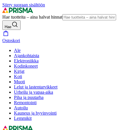
Siirry suoraan sisältöön
Hae tuotteita – aina halvat hinnat
Hae
Ostoskori
Ale
Ajankohtaista
Elektroniikka
Kodinkoneet
Kirjat
Koti
Muoti
Lelut ja lastentarvikkeet
Urheilu ja vapaa-aika
Piha ja puutarha
Remontointi
Autoilu
Kauneus ja hyvinvointi
Lemmikit