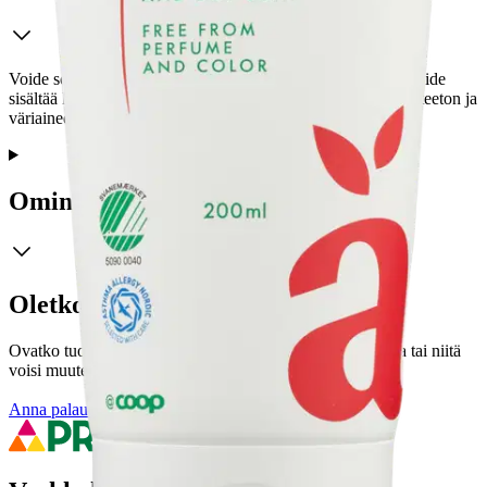
Voide sopii kuivan ja ärtyneen ihon päivittäiseen hoitoon. Voide
sisältää kosteuttavaa karitevoita. Rasvapitoisuus 35 %.Hajusteeton ja
väriaineeton.
Ominaisuudet
Oletko tyytyväinen tuotetietoihin?
Ovatko tuotetiedot riittävät? Jos tuotetiedoissa on puutteita tai niitä
voisi muuten parantaa, anna palautetta.
Anna palautetta
,
Avautuu uuteen välilehteen