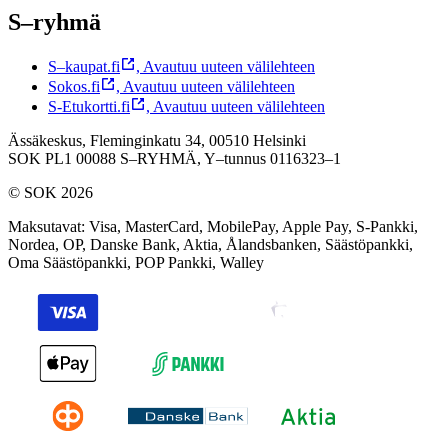
S–ryhmä
S–kaupat.fi
,
Avautuu uuteen välilehteen
Sokos.fi
,
Avautuu uuteen välilehteen
S-Etukortti.fi
,
Avautuu uuteen välilehteen
Ässäkeskus, Fleminginkatu 34, 00510 Helsinki
SOK PL1 00088 S–RYHMÄ,
Y–tunnus 0116323–1
© SOK 2026
Maksutavat
:
Visa, MasterCard, MobilePay, Apple Pay, S-Pankki,
Nordea, OP, Danske Bank, Aktia, Ålandsbanken, Säästöpankki,
Oma Säästöpankki, POP Pankki, Walley