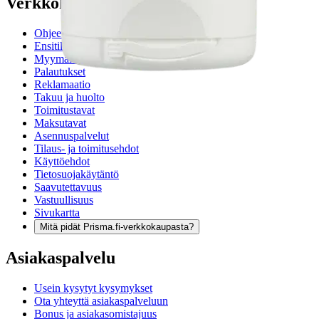
Verkkokauppa
Ohjeet
Ensitilaajan pikaopas
Myymälänouto
Palautukset
Reklamaatio
Takuu ja huolto
Toimitustavat
Maksutavat
Asennuspalvelut
Tilaus- ja toimitusehdot
Käyttöehdot
Tietosuojakäytäntö
Saavutettavuus
Vastuullisuus
Sivukartta
Mitä pidät Prisma.fi-verkkokaupasta?
Asiakaspalvelu
Usein kysytyt kysymykset
Ota yhteyttä asiakaspalveluun
Bonus ja asiakasomistajuus