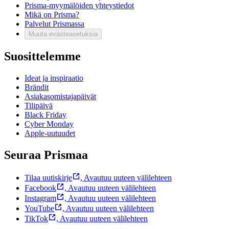
Prisma-myymälöiden yhteystiedot
Mikä on Prisma?
Palvelut Prismassa
Muuta evästeasetuksia
Suosittelemme
Ideat ja inspiraatio
Brändit
Asiakasomistajapäivät
Tilipäivä
Black Friday
Cyber Monday
Apple-uutuudet
Seuraa Prismaa
Tilaa uutiskirje
,
Avautuu uuteen välilehteen
Facebook
,
Avautuu uuteen välilehteen
Instagram
,
Avautuu uuteen välilehteen
YouTube
,
Avautuu uuteen välilehteen
TikTok
,
Avautuu uuteen välilehteen