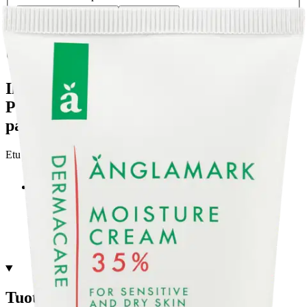
Nouto myymälästä
Toimitus
Ei saatavilla
Ei saatavilla
Ilmainen toimitus yli 100 €:n tilauksille
Postin pakettiautomaattiin tai
palvelupisteeseen!
Etu ei koske Suuri‑lisäpalvelulla toimitettavia tuotteita.
Tarkista myymäläsaatavuus
Tuotekuvaus