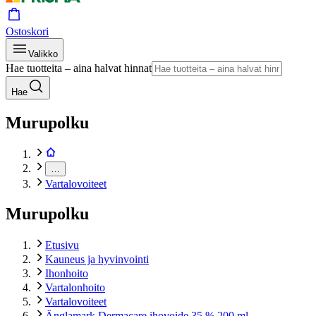
Ostoskori
Valikko
Hae tuotteita – aina halvat hinnat
Hae
Murupolku
…
Vartalovoiteet
Murupolku
Etusivu
Kauneus ja hyvinvointi
Ihonhoito
Vartalonhoito
Vartalovoiteet
Änglamark Dermacare ihovoide 35 % 200 ml