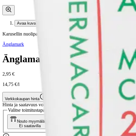
Avaa kuva suurempana
Karusellin nuolipainikkeet
Änglamark
Änglamark Dermacare ihovoide
2,95 €
14,75 €/l
Verkkokaupan hinta
Hinta ja saatavuus voivat vaihdella myymälöittäin
Valitse toimitustapa
Nouto myymälästä
Toimitus
Ei saatavilla
Ei saatavilla