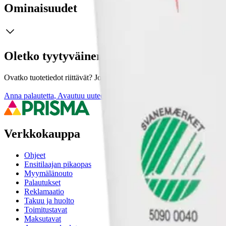
Ominaisuudet
Oletko tyytyväinen tuotetietoihin?
Ovatko tuotetiedot riittävät? Jos tuotetiedoissa on puutteita tai niitä v
Anna palautetta
,
Avautuu uuteen välilehteen
Verkkokauppa
Ohjeet
Ensitilaajan pikaopas
Myymälänouto
Palautukset
Reklamaatio
Takuu ja huolto
Toimitustavat
Maksutavat