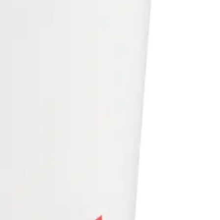
n!
riaineeton.