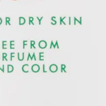
stin pakettiautomaattiin tai palvelupisteesee
sältää kosteuttavaa karitevoita. Rasvapitoisuus 26 %. Hajusteeton ja vä