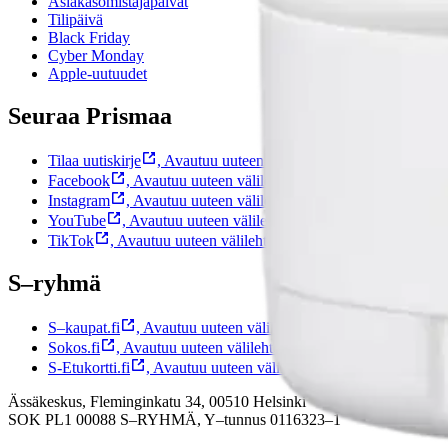
Asiakasomistajapäivät
Tilipäivä
Black Friday
Cyber Monday
Apple-uutuudet
Seuraa Prismaa
Tilaa uutiskirje
,
Avautuu uuteen välilehteen
Facebook
,
Avautuu uuteen välilehteen
Instagram
,
Avautuu uuteen välilehteen
YouTube
,
Avautuu uuteen välilehteen
TikTok
,
Avautuu uuteen välilehteen
S–ryhmä
S–kaupat.fi
,
Avautuu uuteen välilehteen
Sokos.fi
,
Avautuu uuteen välilehteen
S-Etukortti.fi
,
Avautuu uuteen välilehteen
Ässäkeskus, Fleminginkatu 34, 00510 Helsinki
SOK PL1 00088 S–RYHMÄ,
Y–tunnus 0116323–1