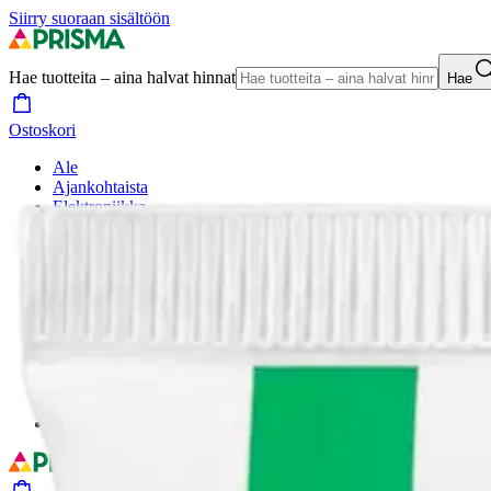
Siirry suoraan sisältöön
Hae tuotteita – aina halvat hinnat
Hae
Ostoskori
Ale
Ajankohtaista
Elektroniikka
Kodinkoneet
Kirjat
Koti
Muoti
Lelut ja lastentarvikkeet
Urheilu ja vapaa-aika
Piha ja puutarha
Remontointi
Autoilu
Kauneus ja hyvinvointi
Lemmikit