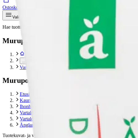
Ostoskori
Valikko
Hae tuotteita – aina halvat hinnat
Hae
Murupolku
…
Vartalovoiteet
Murupolku
Etusivu
Kauneus ja hyvinvointi
Ihonhoito
Vartalonhoito
Vartalovoiteet
Änglamark Dermacare ihovoide 26 % 200 ml
Tuotekuvat- ja videot
Ohita tuotekuva