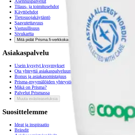
Asennuspalvelut
Tilaus- ja toimitusehdot
Käyttöehdot
Tietosuojakäytäntö
Saavutettavuus
Vastuullisuus
Sivukartta
Mitä pidät Prisma.fi-verkkokaupasta?
Asiakaspalvelu
Usein kysytyt kysymykset
Ota yhteyttä asiakaspalveluun
Bonus ja asiakasomistajuus
Prisma-myymälöiden yhteystiedot
Mikä on Prisma?
Palvelut Prismassa
Muuta evästeasetuksia
Suosittelemme
Ideat ja inspiraatio
Brändit