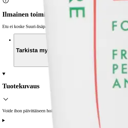
Ilmainen toimitus yli 100 €:n tilauksille Po
Etu ei koske Suuri‑lisäpalvelulla toimitettavia tuotteita.
Tarkista myymäläsaatavuus
Tuotekuvaus
Voide ihon päivittäiseen hoitoon ja ihon kuivumisen ehkäisemiseen. Si