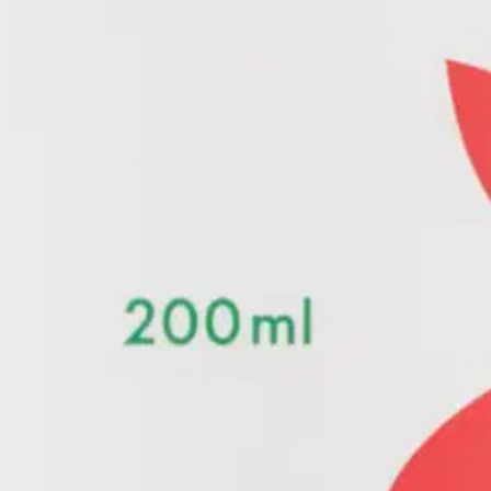
oisi muuten parantaa, anna palautetta.