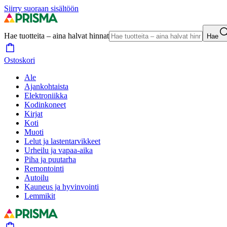
Siirry suoraan sisältöön
Hae tuotteita – aina halvat hinnat
Hae
Ostoskori
Ale
Ajankohtaista
Elektroniikka
Kodinkoneet
Kirjat
Koti
Muoti
Lelut ja lastentarvikkeet
Urheilu ja vapaa-aika
Piha ja puutarha
Remontointi
Autoilu
Kauneus ja hyvinvointi
Lemmikit