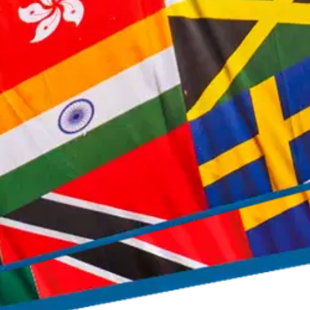
stin pakettiautomaattiin tai palvelupisteesee
in, ja opi paljon, paljon uutta! Sisältää 200 korttia täynnä kiinnostavaa
lle mantereille. Kuka osuu oikeaan? Valmistettu Suomessa. Ikäsuositus: 
. Tukehtumisvaara.