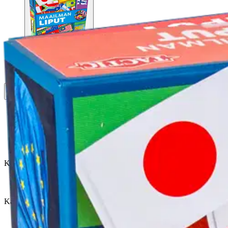
Asiakasomistaja-alennus
-15 %
Avaa kuva suurempana
Avaa kuva suurempana
Avaa kuva suurempana
Avaa kuva suurempana
Karusellin nuolipainikkeet
Seuraava
Karusellin pikakuvakkeet