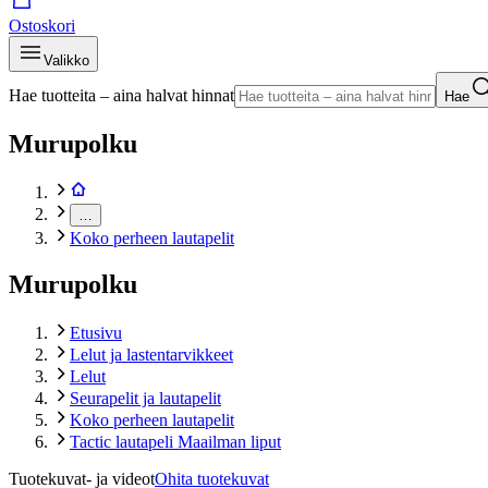
Ostoskori
Valikko
Hae tuotteita – aina halvat hinnat
Hae
Murupolku
…
Koko perheen lautapelit
Murupolku
Etusivu
Lelut ja lastentarvikkeet
Lelut
Seurapelit ja lautapelit
Koko perheen lautapelit
Tactic lautapeli Maailman liput
Tuotekuvat- ja videot
Ohita tuotekuvat