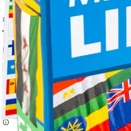
Tactic
Tactic lautapeli Maailman liput
16,96 €
Asiakasomistajahinta
Hinta ilman S-Etukorttia:
19,95 €
Verkkokaupan hinta
Valitse toimitustapa
Nouto myymälästä
Toimitus
Ilmainen
Kotiin tai noutopisteeseen
Alk. 0 €
Siirry valitsemaan myymälä