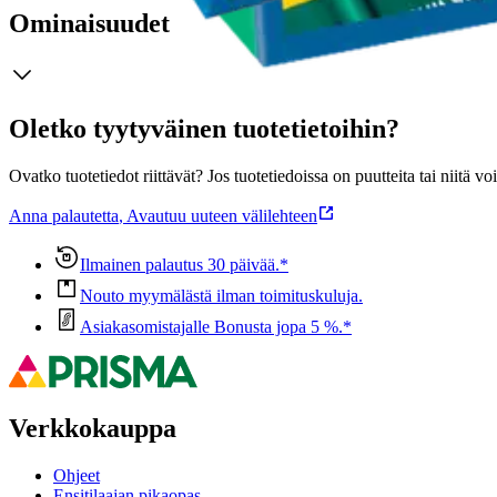
Ominaisuudet
Oletko tyytyväinen tuotetietoihin?
Ovatko tuotetiedot riittävät? Jos tuotetiedoissa on puutteita tai niitä v
Anna palautetta
,
Avautuu uuteen välilehteen
Ilmainen palautus 30 päivää.*
Nouto myymälästä ilman toimituskuluja.
Asiakasomistajalle Bonusta jopa 5 %.*
Verkkokauppa
Ohjeet
Ensitilaajan pikaopas