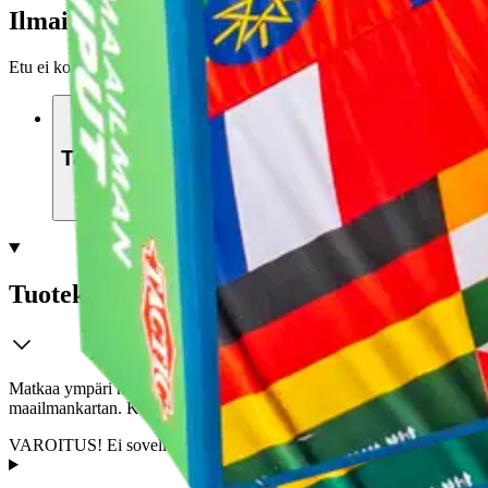
Ilmainen toimitus yli 100 €:n tilauksille Po
Etu ei koske Suuri‑lisäpalvelulla toimitettavia tuotteita.
Tarkista myymäläsaatavuus
Tuotekuvaus
Matkaa ympäri maailmaa, tutustu eri lippuihin, maihin sekä pääkaupunkeih
maailmankartan. Kerää kortteja tunnistamalla lippuja ja aseta ne oikei
VAROITUS! Ei sovellu alle 3-vuotiaille lapsille. Sisältää pieniä osia