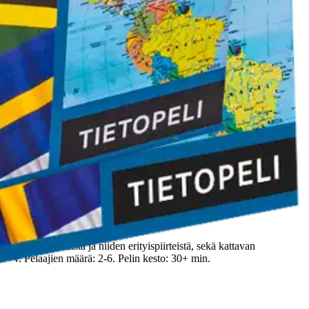
n!
 tietoa eri maista ja niiden erityispiirteistä, sekä kattavan
8+ v. Pelaajien määrä: 2-6. Pelin kesto: 30+ min.