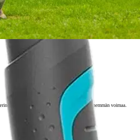
a erinomaiset tuoreiden oksien leikkuuseen. 3 x enemmän voimaa.