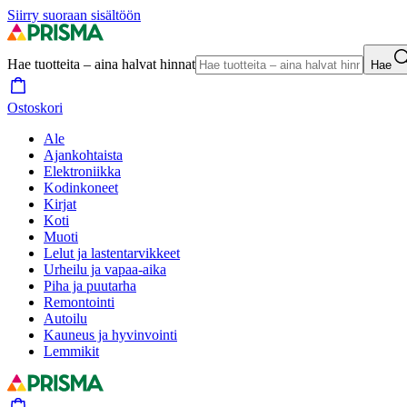
Siirry suoraan sisältöön
Hae tuotteita – aina halvat hinnat
Hae
Ostoskori
Ale
Ajankohtaista
Elektroniikka
Kodinkoneet
Kirjat
Koti
Muoti
Lelut ja lastentarvikkeet
Urheilu ja vapaa-aika
Piha ja puutarha
Remontointi
Autoilu
Kauneus ja hyvinvointi
Lemmikit