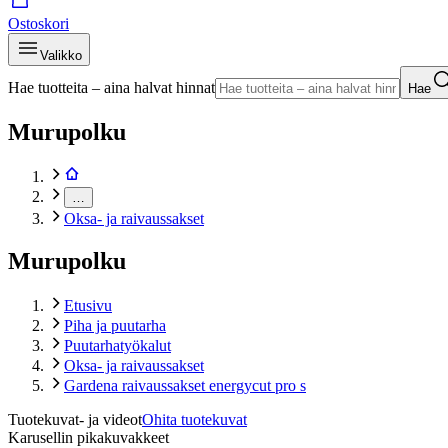
Ostoskori
Valikko
Hae tuotteita – aina halvat hinnat
Hae
Murupolku
…
Oksa- ja raivaussakset
Murupolku
Etusivu
Piha ja puutarha
Puutarhatyökalut
Oksa- ja raivaussakset
Gardena raivaussakset energycut pro s
Tuotekuvat- ja videot
Ohita tuotekuvat
Karusellin pikakuvakkeet