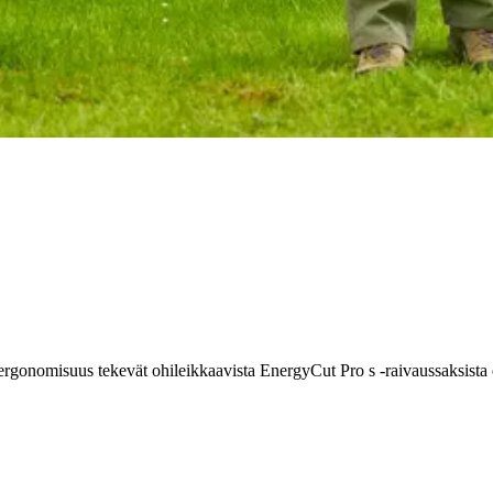
 ergonomisuus tekevät ohileikkaavista EnergyCut Pro s -raivaussaksist