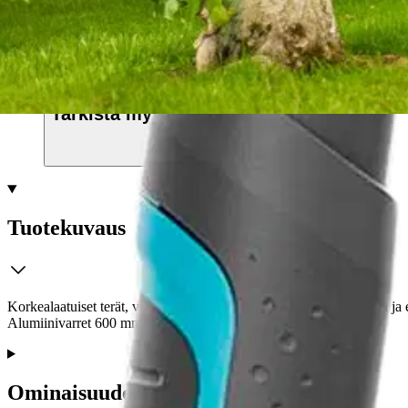
Etu ei koske Suuri‑lisäpalvelulla toimitettavia tuotteita.
Tarkista myymäläsaatavuus
Tuotekuvaus
Korkealaatuiset terät, voimamekanismi, 50 mm:n leikkuuhalkaisija ja
Alumiinivarret 600 mm.
Ominaisuudet