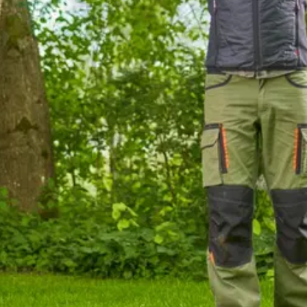
t pro s
stin pakettiautomaattiin tai palvelupisteesee