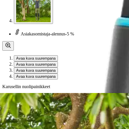
Asiakasomistaja-alennus
-5 %
Avaa kuva suurempana
Avaa kuva suurempana
Avaa kuva suurempana
Avaa kuva suurempana
Karusellin nuolipainikkeet
Seuraava
Karusellin pikakuvakkeet