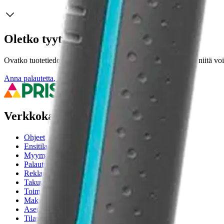
Oletko tyytyväinen tuotetietoihin?
Ovatko tuotetiedot riittävät? Jos tuotetiedoissa on puutteita tai niitä v
Anna palautetta
,
Avautuu uuteen välilehteen
Verkkokauppa
Ohjeet
Ensitilaajan pikaopas
Myymälänouto
Palautukset
Reklamaatio
Takuu ja huolto
Toimitustavat
Maksutavat
Asennuspalvelut
Tilaus- ja toimitusehdot