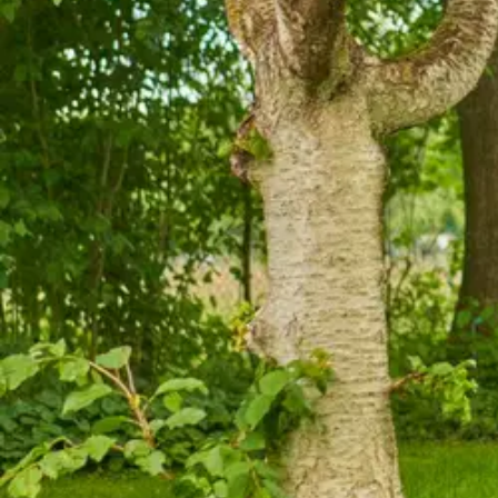
Gardena
Gardena raivaussakset energycu
56,95 €
Asiakasomistajahinta
Hinta ilman S-Etukorttia:
59,95 €
Verkkokaupan hinta
Valitse toimitustapa
Nouto myymälästä
Toimitus
Ilmainen
Ei saatavilla
Siirry valitsemaan myymälä
Ilmainen toimitus yli 100 €:n tilauksille Po