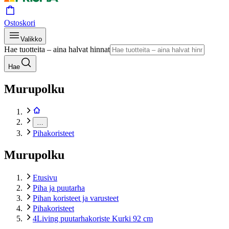
Ostoskori
Valikko
Hae tuotteita – aina halvat hinnat
Hae
Murupolku
…
Pihakoristeet
Murupolku
Etusivu
Piha ja puutarha
Pihan koristeet ja varusteet
Pihakoristeet
4Living puutarhakoriste Kurki 92 cm