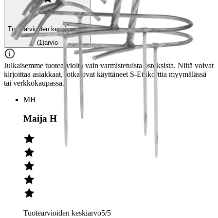
Tuotearvioiden keskiarvo
5
/5
(1)
arvio
Julkaisemme tuotearvioita vain varmistetuista ostoksista. Niitä voivat
kirjoittaa asiakkaat, jotka ovat käyttäneet S-Etukorttia myymälässä
tai verkkokaupassa.
MH
Maija H
Tuotearvioiden keskiarvo
5
/5