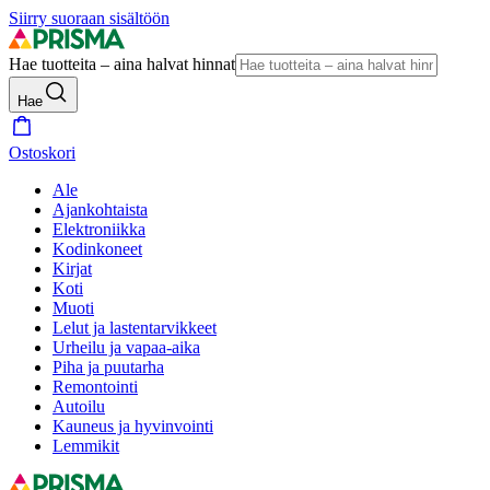
Siirry suoraan sisältöön
Hae tuotteita – aina halvat hinnat
Hae
Ostoskori
Ale
Ajankohtaista
Elektroniikka
Kodinkoneet
Kirjat
Koti
Muoti
Lelut ja lastentarvikkeet
Urheilu ja vapaa-aika
Piha ja puutarha
Remontointi
Autoilu
Kauneus ja hyvinvointi
Lemmikit