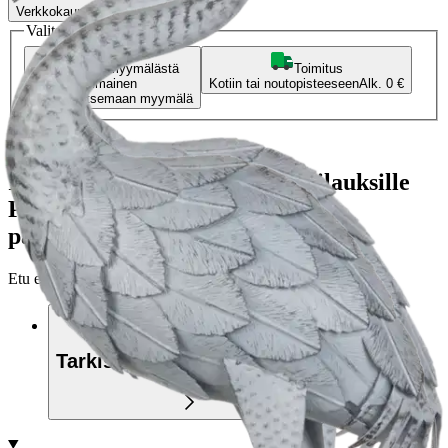
Verkkokaupan hinta
Valitse toimitustapa
Nouto myymälästä
Toimitus
Ilmainen
Kotiin tai noutopisteeseen
Alk. 0 €
Siirry valitsemaan myymälä
Ilmainen toimitus yli 100 €:n tilauksille
Postin pakettiautomaattiin tai
palvelupisteeseen!
Etu ei koske Suuri‑lisäpalvelulla toimitettavia tuotteita.
Tarkista myymäläsaatavuus