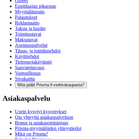
Ohjeet
Ensitilaajan pikaopas
Myymälänouto
Palautukset
Reklamaatio
Takuu ja huolto
Toimitustavat
Maksutavat
Asennuspalvelut
Tilaus- ja toimitusehdot
Käyttöehdot
Tietosuojakäytäntö
Saavutettavuus
Vastuullisuus
Sivukartta
Mitä pidät Prisma.fi-verkkokaupasta?
Asiakaspalvelu
Usein kysytyt kysymykset
Ota yhteyttä asiakaspalveluun
Bonus ja asiakasomistajuus
Prisma-myymälöiden yhteystiedot
Mikä on Prisma?