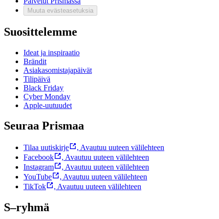
Palvelut Prismassa
Muuta evästeasetuksia
Suosittelemme
Ideat ja inspiraatio
Brändit
Asiakasomistajapäivät
Tilipäivä
Black Friday
Cyber Monday
Apple-uutuudet
Seuraa Prismaa
Tilaa uutiskirje
,
Avautuu uuteen välilehteen
Facebook
,
Avautuu uuteen välilehteen
Instagram
,
Avautuu uuteen välilehteen
YouTube
,
Avautuu uuteen välilehteen
TikTok
,
Avautuu uuteen välilehteen
S–ryhmä