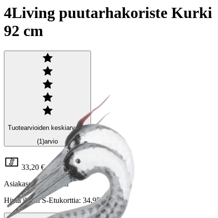
4Living puutarhakoriste Kurki
92 cm
Tuotearvioiden keskiarvo
5
/5
(1)
arvio
33,20 €
Asiakasomistajahinta
Hinta ilman S-Etukorttia:
34,95 €