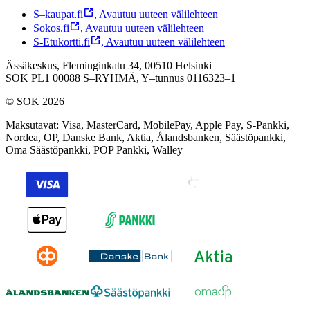
S–kaupat.fi
,
Avautuu uuteen välilehteen
Sokos.fi
,
Avautuu uuteen välilehteen
S-Etukortti.fi
,
Avautuu uuteen välilehteen
Ässäkeskus, Fleminginkatu 34, 00510 Helsinki
SOK PL1 00088 S–RYHMÄ,
Y–tunnus 0116323–1
© SOK 2026
Maksutavat
:
Visa, MasterCard, MobilePay, Apple Pay, S-Pankki,
Nordea, OP, Danske Bank, Aktia, Ålandsbanken, Säästöpankki,
Oma Säästöpankki, POP Pankki, Walley