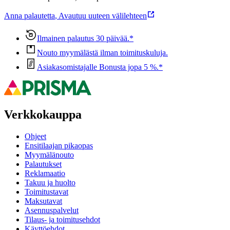
Anna palautetta
,
Avautuu uuteen välilehteen
Ilmainen palautus 30 päivää.*
Nouto myymälästä ilman toimituskuluja.
Asiakasomistajalle Bonusta jopa 5 %.*
Verkkokauppa
Ohjeet
Ensitilaajan pikaopas
Myymälänouto
Palautukset
Reklamaatio
Takuu ja huolto
Toimitustavat
Maksutavat
Asennuspalvelut
Tilaus- ja toimitusehdot
Käyttöehdot