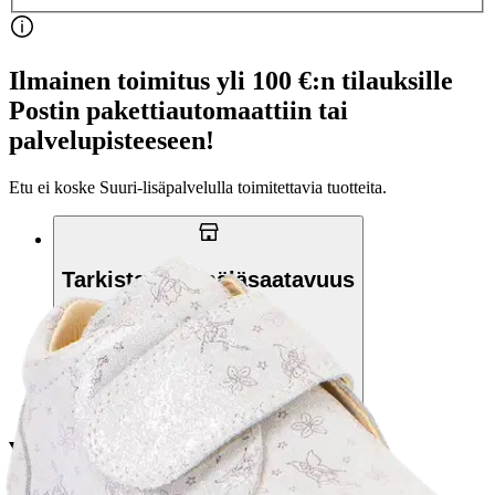
Ilmainen toimitus yli 100 €:n tilauksille
Postin pakettiautomaattiin tai
palvelupisteeseen!
Etu ei koske Suuri‑lisäpalvelulla toimitettavia tuotteita.
Tarkista myymäläsaatavuus
Valitse tuotteen koko
Tuotekuvaus