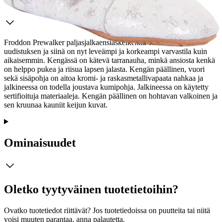
Froddon Prewalker paljasjalkaensiaskelkenkä on kokenut
uudistuksen ja siinä on nyt leveämpi ja korkeampi varvastila kuin
aikaisemmin. Kengässä on kätevä tarranauha, minkä ansiosta kenkä
on helppo pukea ja riisua lapsen jalasta. Kengän päällinen, vuori
sekä sisäpohja on aitoa kromi- ja raskasmetallivapaata nahkaa ja
jalkineessa on todella joustava kumipohja. Jalkineessa on käytetty
sertifioituja materiaaleja. Kengän päällinen on hohtavan valkoinen ja
sen kruunaa kauniit keijun kuvat.
Ominaisuudet
Oletko tyytyväinen tuotetietoihin?
Ovatko tuotetiedot riittävät? Jos tuotetiedoissa on puutteita tai niitä
voisi muuten parantaa, anna palautetta.