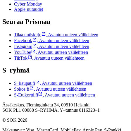
Cyber Monday
Apple-uutuudet
Seuraa Prismaa
Tilaa uutiskirje
,
Avautuu uuteen välilehteen
Facebook
,
Avautuu uuteen välilehteen
Instagram
,
Avautuu uuteen välilehteen
YouTube
,
Avautuu uuteen välilehteen
TikTok
,
Avautuu uuteen välilehteen
S–ryhmä
S–kaupat.fi
,
Avautuu uuteen välilehteen
Sokos.fi
,
Avautuu uuteen välilehteen
S-Etukortti.fi
,
Avautuu uuteen välilehteen
Ässäkeskus, Fleminginkatu 34, 00510 Helsinki
SOK PL1 00088 S–RYHMÄ,
Y–tunnus 0116323–1
© SOK 2026
Maksutavat
:
Visa, MasterCard, MobilePay, Apple Pay, S-Pankki,