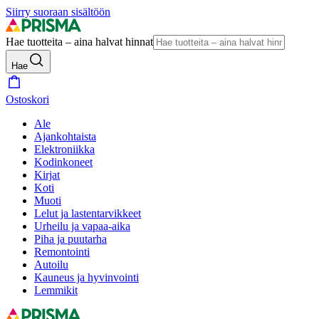
Siirry suoraan sisältöön
Hae tuotteita – aina halvat hinnat
Hae
Ostoskori
Ale
Ajankohtaista
Elektroniikka
Kodinkoneet
Kirjat
Koti
Muoti
Lelut ja lastentarvikkeet
Urheilu ja vapaa-aika
Piha ja puutarha
Remontointi
Autoilu
Kauneus ja hyvinvointi
Lemmikit