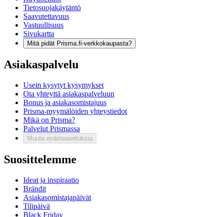
Tietosuojakäytäntö
Saavutettavuus
Vastuullisuus
Sivukartta
Mitä pidät Prisma.fi-verkkokaupasta?
Asiakaspalvelu
Usein kysytyt kysymykset
Ota yhteyttä asiakaspalveluun
Bonus ja asiakasomistajuus
Prisma-myymälöiden yhteystiedot
Mikä on Prisma?
Palvelut Prismassa
Muuta evästeasetuksia
Suosittelemme
Ideat ja inspiraatio
Brändit
Asiakasomistajapäivät
Tilipäivä
Black Friday