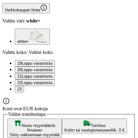
Verkkokaupan hinta
Valittu väri:
white+
white+
Valittu koko:
Valitse koko
19
Loppu varastosta
20
Loppu varastosta
21
Loppu varastosta
22
Loppu varastosta
23
Koot ovat EUR kokoja
Valitse toimitustapa
Nouto myymälästä
Toimitus
Ilmainen
Kotiin tai noutopisteeseen
Alk. 0 €
Siirry valitsemaan myymälä