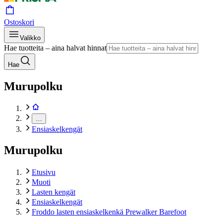
Ostoskori
Valikko
Hae tuotteita – aina halvat hinnat
Hae
Murupolku
…
Ensiaskelkengät
Murupolku
Etusivu
Muoti
Lasten kengät
Ensiaskelkengät
Froddo lasten ensiaskelkenkä Prewalker Barefoot