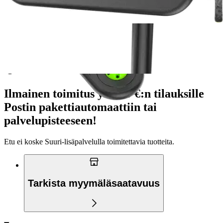
Verkkokaupan hinta
Valitse toimitustapa
Nouto myymälästä
Toimitus
Ilmainen
Ei saatavilla
Siirry valitsemaan myymälä
Ilmainen toimitus yli 100 €:n tilauksille
Postin pakettiautomaattiin tai
palvelupisteeseen!
Etu ei koske Suuri‑lisäpalvelulla toimitettavia tuotteita.
Tarkista myymäläsaatavuus