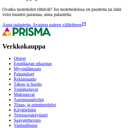
Ovatko tuotetiedot riittävät? Jos tuotetiedoissa on puutteita tai niitä
voisi muuten parantaa, anna palautetta.
Anna palautetta
,
Avautuu uuteen välilehteen
Verkkokauppa
Ohjeet
Ensitilaajan pikaopas
Myymälänouto
Palautukset
Reklamaatio
Takuu ja huolto
Toimitustavat
Maksutavat
Asennuspalvelut
Tilaus- ja toimitusehdot
Käyttöehdot
Tietosuojakäytäntö
Saavutettavuus
Vastuullisuus