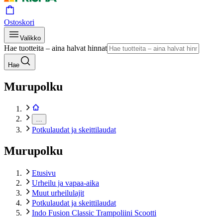
Ostoskori
Valikko
Hae tuotteita – aina halvat hinnat
Hae
Murupolku
…
Potkulaudat ja skeittilaudat
Murupolku
Etusivu
Urheilu ja vapaa-aika
Muut urheilulajit
Potkulaudat ja skeittilaudat
Indo Fusion Classic Trampoliini Scootti