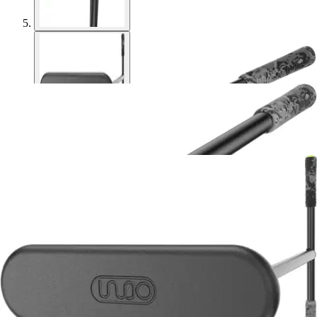
INDO
Indo Fusion Classic
Trampoliini Scootti
89,25 €
Asiakasomistajahinta
Hinta ilman S-Etukorttia:
105,00 €