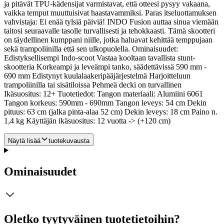
ja pitävät TPU-kädensijat varmistavat, että otteesi pysyy vakaana,
vaikka temput muuttuisivat haastavammiksi. Paras itseluottamuksen
vahvistaja: Ei enää tylsiä päiviä! INDO Fusion auttaa sinua viemään
taitosi seuraavalle tasolle turvallisesti ja tehokkaasti. Tämä skootteri
on täydellinen kumppani niille, jotka haluavat kehittää temppujaan
sekä trampoliinilla että sen ulkopuolella. Ominaisuudet:
Edistyksellisempi Indo-scoot Vastaa kooltaan tavallista stunt-
skootteria Korkeampi ja leveämpi tanko, säädettävissä 590 mm -
690 mm Edistynyt kuulalaakeripääjärjestelmä Harjoitteluun
trampoliinilla tai sisätiloissa Pehmeä decki on turvallinen
Ikäsuositus: 12+ Tuotetiedot: Tangon materiaali: Alumiini 6061
Tangon korkeus: 590mm - 690mm Tangon leveys: 54 cm Dekin
pituus: 63 cm (jalka pinta-alaa 52 cm) Dekin leveys: 18 cm Paino n.
1,4 kg Käyttäjän ikäsuositus: 12 vuotta -> (+120 cm)
Näytä lisää
tuotekuvausta
Ominaisuudet
Oletko tyytyväinen tuotetietoihin?