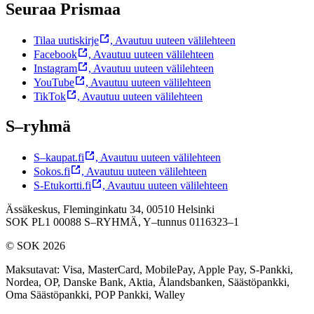
Seuraa Prismaa
Tilaa uutiskirje
,
Avautuu uuteen välilehteen
Facebook
,
Avautuu uuteen välilehteen
Instagram
,
Avautuu uuteen välilehteen
YouTube
,
Avautuu uuteen välilehteen
TikTok
,
Avautuu uuteen välilehteen
S–ryhmä
S–kaupat.fi
,
Avautuu uuteen välilehteen
Sokos.fi
,
Avautuu uuteen välilehteen
S-Etukortti.fi
,
Avautuu uuteen välilehteen
Ässäkeskus, Fleminginkatu 34, 00510 Helsinki
SOK PL1 00088 S–RYHMÄ,
Y–tunnus 0116323–1
© SOK 2026
Maksutavat
:
Visa, MasterCard, MobilePay, Apple Pay, S-Pankki,
Nordea, OP, Danske Bank, Aktia, Ålandsbanken, Säästöpankki,
Oma Säästöpankki, POP Pankki, Walley