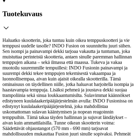
Tuotekuvaus
Haluatko skootterin, joka tuntuu kuin oikea temppuskootteri ja vie
temppusi uudelle tasolle? INDO Fusion on suunniteltu juuri siihen.
Sen isompi ja painavampi dekki tarjoaa vakautta ja tuntuman, joka
muistuttaa perinteistä skootteria, antaen sinulle paremman hallinnan
temppujen aikana – sekä ilmassa että maassa.
Tukeva ja vakaa
muotoilu suuremmille tempuillesi: INDO Fusionin painavampi ja
suurempi dekki tekee temppujen tekemisestä vakaampaa ja
luonnollisempaa, aivan kuin ajaisit oikealla skootterilla. Tämä
ominaisuus on täydellinen niille, jotka haluavat harjoitella isompia ja
haastavampia temppuja. Lisäksi pehmeä ja joustava dekki suojaa
trampoliinia sekä sinua loukkaantumisilta. Sulavimmat käännökset
edistyneen kuulalaakeripääjärjestelmän avulla: INDO Fusionissa on
edistynyt kuulalaakeripääjärjestelmä, joka mahdollistaa
uskomattoman sulavan kääntymisen ja nopean reagoinnin
temppuihin. Tämä takaa täyden hallinnan ja sujuvat ländäykset –
aivan kuin ammattilaisilla. Tunne oikean skootterin voima:
Säädettävät ohjaustangot (570 mm - 690 mm) tarjoavat
mahdollisuuden mukauttaa Fusion juuri sinulle sopivaksi. Pehmeät