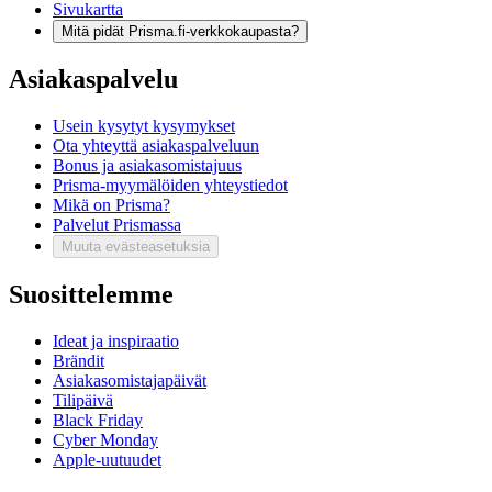
Sivukartta
Mitä pidät Prisma.fi-verkkokaupasta?
Asiakaspalvelu
Usein kysytyt kysymykset
Ota yhteyttä asiakaspalveluun
Bonus ja asiakasomistajuus
Prisma-myymälöiden yhteystiedot
Mikä on Prisma?
Palvelut Prismassa
Muuta evästeasetuksia
Suosittelemme
Ideat ja inspiraatio
Brändit
Asiakasomistajapäivät
Tilipäivä
Black Friday
Cyber Monday
Apple-uutuudet