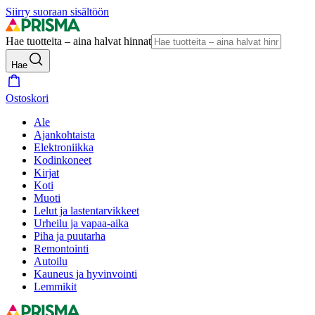
Siirry suoraan sisältöön
Hae tuotteita – aina halvat hinnat
Hae
Ostoskori
Ale
Ajankohtaista
Elektroniikka
Kodinkoneet
Kirjat
Koti
Muoti
Lelut ja lastentarvikkeet
Urheilu ja vapaa-aika
Piha ja puutarha
Remontointi
Autoilu
Kauneus ja hyvinvointi
Lemmikit