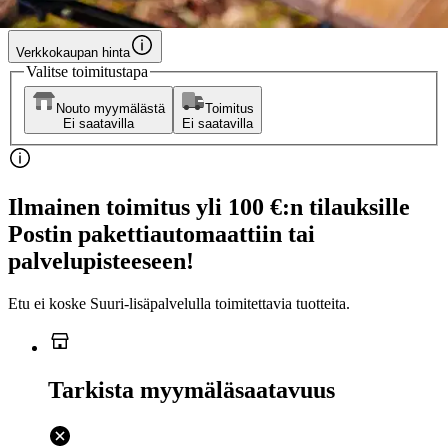
Hinta ilman S-Etukorttia:
59,00 €
Verkkokaupan hinta
Valitse toimitustapa
Nouto myymälästä
Toimitus
Ei saatavilla
Ei saatavilla
Ilmainen toimitus yli 100 €:n tilauksille
Postin pakettiautomaattiin tai
palvelupisteeseen!
Etu ei koske Suuri‑lisäpalvelulla toimitettavia tuotteita.
Tarkista myymäläsaatavuus