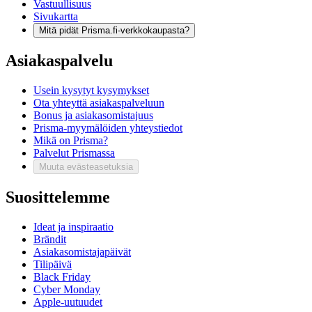
Vastuullisuus
Sivukartta
Mitä pidät Prisma.fi-verkkokaupasta?
Asiakaspalvelu
Usein kysytyt kysymykset
Ota yhteyttä asiakaspalveluun
Bonus ja asiakasomistajuus
Prisma-myymälöiden yhteystiedot
Mikä on Prisma?
Palvelut Prismassa
Muuta evästeasetuksia
Suosittelemme
Ideat ja inspiraatio
Brändit
Asiakasomistajapäivät
Tilipäivä
Black Friday
Cyber Monday
Apple-uutuudet