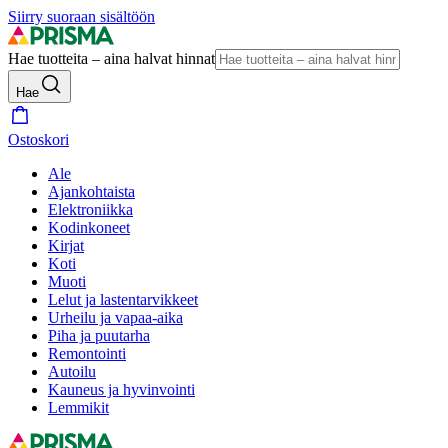
Siirry suoraan sisältöön
Hae tuotteita – aina halvat hinnat
Hae
Ostoskori
Ale
Ajankohtaista
Elektroniikka
Kodinkoneet
Kirjat
Koti
Muoti
Lelut ja lastentarvikkeet
Urheilu ja vapaa-aika
Piha ja puutarha
Remontointi
Autoilu
Kauneus ja hyvinvointi
Lemmikit