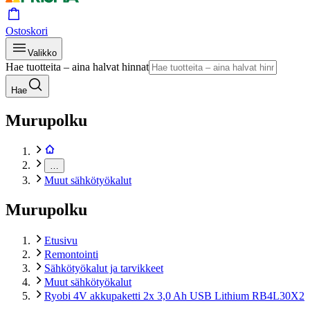
Ostoskori
Valikko
Hae tuotteita – aina halvat hinnat
Hae
Murupolku
…
Muut sähkötyökalut
Murupolku
Etusivu
Remontointi
Sähkötyökalut ja tarvikkeet
Muut sähkötyökalut
Ryobi 4V akkupaketti 2x 3,0 Ah USB Lithium RB4L30X2