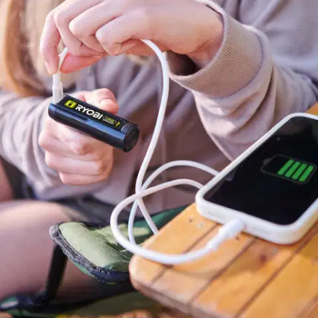
Ryobi
Ryobi 4V akkupaketti 2x 3,0
Ah USB Lithium RB4L30X2
50,15 €
Asiakasomistajahinta
29,50 €/kpl