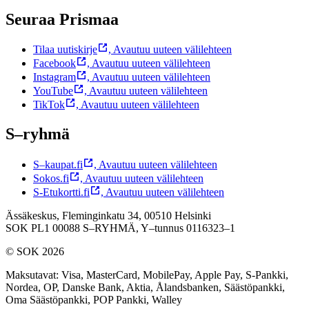
Seuraa Prismaa
Tilaa uutiskirje
,
Avautuu uuteen välilehteen
Facebook
,
Avautuu uuteen välilehteen
Instagram
,
Avautuu uuteen välilehteen
YouTube
,
Avautuu uuteen välilehteen
TikTok
,
Avautuu uuteen välilehteen
S–ryhmä
S–kaupat.fi
,
Avautuu uuteen välilehteen
Sokos.fi
,
Avautuu uuteen välilehteen
S-Etukortti.fi
,
Avautuu uuteen välilehteen
Ässäkeskus, Fleminginkatu 34, 00510 Helsinki
SOK PL1 00088 S–RYHMÄ,
Y–tunnus 0116323–1
© SOK 2026
Maksutavat
:
Visa, MasterCard, MobilePay, Apple Pay, S-Pankki,
Nordea, OP, Danske Bank, Aktia, Ålandsbanken, Säästöpankki,
Oma Säästöpankki, POP Pankki, Walley