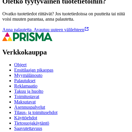
Oletko tyytyväinen tuotetietoihin?
Ovatko tuotetiedot riittävät? Jos tuotetiedoissa on puutteita tai niitä
voisi muuten parantaa, anna palautetta.
Anna palautetta
,
Avautuu uuteen välilehteen
Verkkokauppa
Ohjeet
Ensitilaajan pikaopas
Myymälänouto
Palautukset
Reklamaatio
Takuu ja huolto
Toimitustavat
Maksutavat
Asennuspalvelut
Tilaus- ja toimitusehdot
Käyttöehdot
Tietosuojakäytäntö
Saavutettavuus