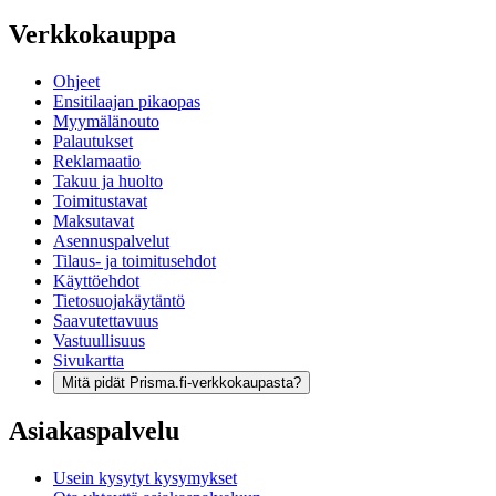
Verkkokauppa
Ohjeet
Ensitilaajan pikaopas
Myymälänouto
Palautukset
Reklamaatio
Takuu ja huolto
Toimitustavat
Maksutavat
Asennuspalvelut
Tilaus- ja toimitusehdot
Käyttöehdot
Tietosuojakäytäntö
Saavutettavuus
Vastuullisuus
Sivukartta
Mitä pidät Prisma.fi-verkkokaupasta?
Asiakaspalvelu
Usein kysytyt kysymykset