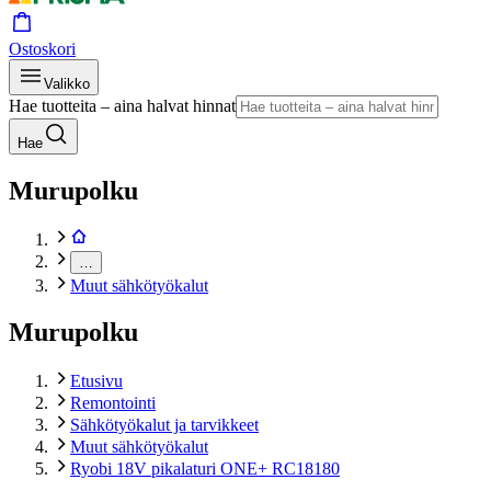
Ostoskori
Valikko
Hae tuotteita – aina halvat hinnat
Hae
Murupolku
…
Muut sähkötyökalut
Murupolku
Etusivu
Remontointi
Sähkötyökalut ja tarvikkeet
Muut sähkötyökalut
Ryobi 18V pikalaturi ONE+ RC18180