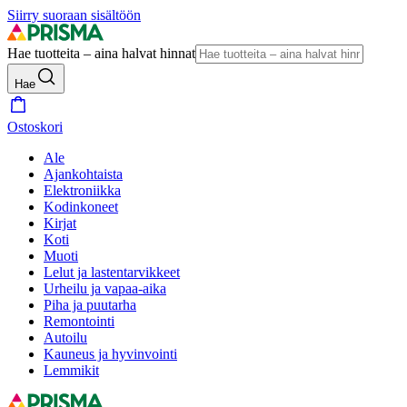
Siirry suoraan sisältöön
Hae tuotteita – aina halvat hinnat
Hae
Ostoskori
Ale
Ajankohtaista
Elektroniikka
Kodinkoneet
Kirjat
Koti
Muoti
Lelut ja lastentarvikkeet
Urheilu ja vapaa-aika
Piha ja puutarha
Remontointi
Autoilu
Kauneus ja hyvinvointi
Lemmikit