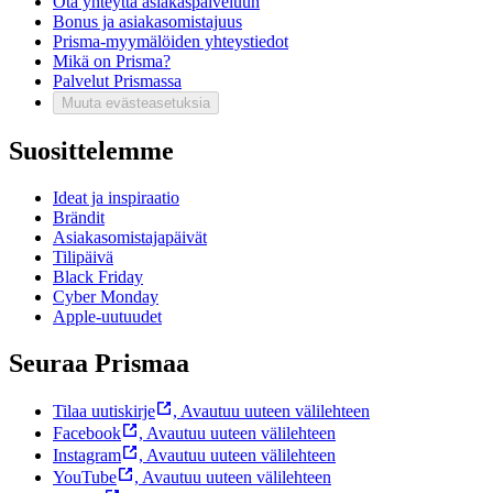
Ota yhteyttä asiakaspalveluun
Bonus ja asiakasomistajuus
Prisma-myymälöiden yhteystiedot
Mikä on Prisma?
Palvelut Prismassa
Muuta evästeasetuksia
Suosittelemme
Ideat ja inspiraatio
Brändit
Asiakasomistajapäivät
Tilipäivä
Black Friday
Cyber Monday
Apple-uutuudet
Seuraa Prismaa
Tilaa uutiskirje
,
Avautuu uuteen välilehteen
Facebook
,
Avautuu uuteen välilehteen
Instagram
,
Avautuu uuteen välilehteen
YouTube
,
Avautuu uuteen välilehteen