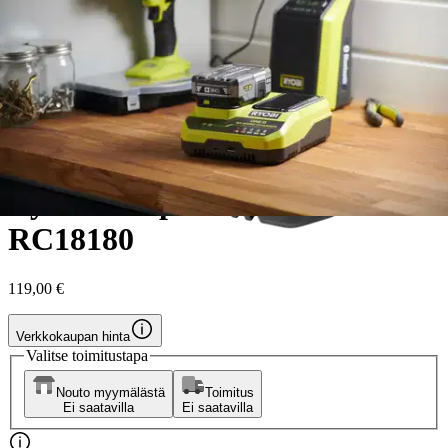
Ryobi
Ryobi 18V pikalaturi ONE+
RC18180
119,00 €
Verkkokaupan hinta
Valitse toimitustapa
Nouto myymälästä
Toimitus
Ei saatavilla
Ei saatavilla