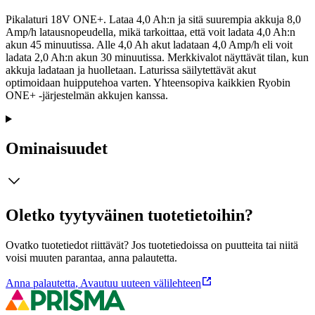
Pikalaturi 18V ONE+. Lataa 4,0 Ah:n ja sitä suurempia akkuja 8,0
Amp/h latausnopeudella, mikä tarkoittaa, että voit ladata 4,0 Ah:n
akun 45 minuutissa. Alle 4,0 Ah akut ladataan 4,0 Amp/h eli voit
ladata 2,0 Ah:n akun 30 minuutissa. Merkkivalot näyttävät tilan, kun
akkuja ladataan ja huolletaan. Laturissa säilytettävät akut
optimoidaan huipputehoa varten. Yhteensopiva kaikkien Ryobin
ONE+ -järjestelmän akkujen kanssa.
Ominaisuudet
Oletko tyytyväinen tuotetietoihin?
Ovatko tuotetiedot riittävät? Jos tuotetiedoissa on puutteita tai niitä
voisi muuten parantaa, anna palautetta.
Anna palautetta
,
Avautuu uuteen välilehteen