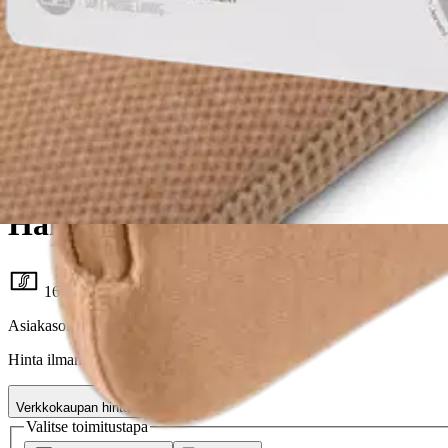
Hama
Hama Tietokonesuoja, Jersey, 13
16,96 €
Asiakasomistajahinta
Hinta ilman S-Etukorttia:
19,95 €
Verkkokaupan hinta
Valitse toimitustapa