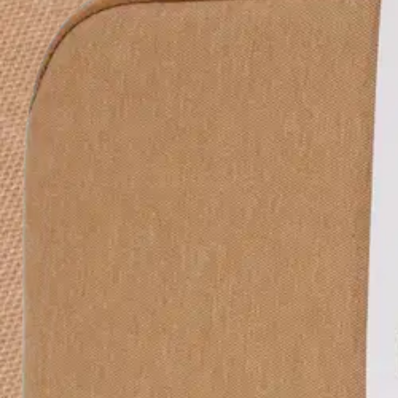
Avaa kuva suurempana
Avaa kuva suurempana
Avaa kuva suurempana
Avaa kuva suurempana
Avaa kuva suurempana
Avaa kuva suurempana
Karusellin nuolipainikkeet
Seuraava
Karusellin pikakuvakkeet