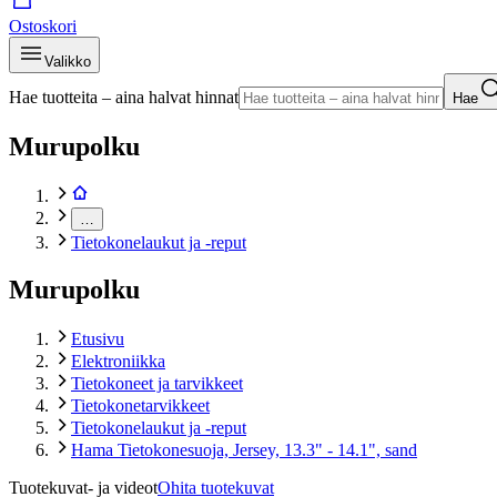
Ostoskori
Valikko
Hae tuotteita – aina halvat hinnat
Hae
Murupolku
…
Tietokonelaukut ja -reput
Murupolku
Etusivu
Elektroniikka
Tietokoneet ja tarvikkeet
Tietokonetarvikkeet
Tietokonelaukut ja -reput
Hama Tietokonesuoja, Jersey, 13.3" - 14.1", sand
Tuotekuvat- ja videot
Ohita tuotekuvat