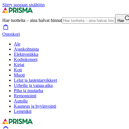
Siirry suoraan sisältöön
Hae tuotteita – aina halvat hinnat
Hae
Ostoskori
Ale
Ajankohtaista
Elektroniikka
Kodinkoneet
Kirjat
Koti
Muoti
Lelut ja lastentarvikkeet
Urheilu ja vapaa-aika
Piha ja puutarha
Remontointi
Autoilu
Kauneus ja hyvinvointi
Lemmikit