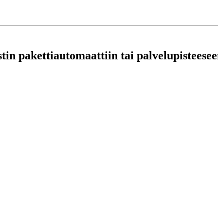
stin pakettiautomaattiin tai palvelupisteesee