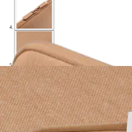
Asiakasomistaja-alennus
-15 %