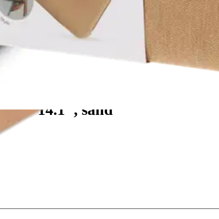
.3" - 14.1", sand