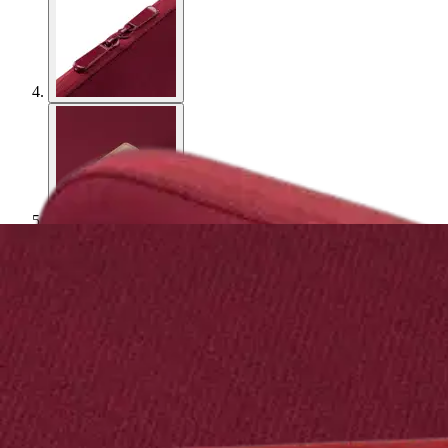
Asiakasomistaja-alennus
-15 %