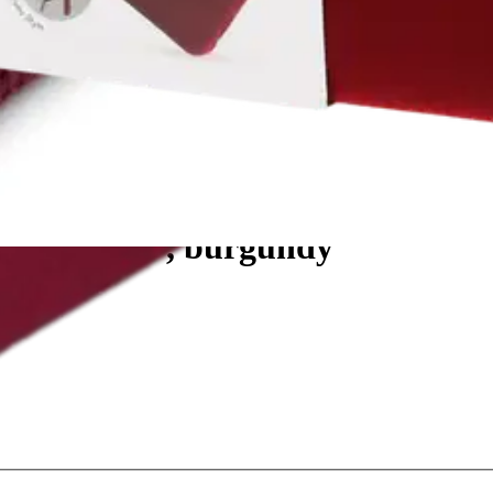
5.6" - 16.2", burgundy