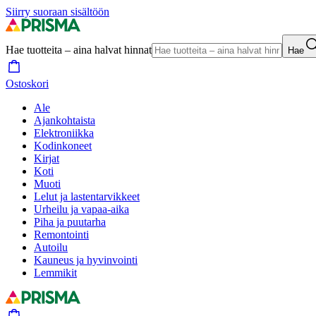
Siirry suoraan sisältöön
Hae tuotteita – aina halvat hinnat
Hae
Ostoskori
Ale
Ajankohtaista
Elektroniikka
Kodinkoneet
Kirjat
Koti
Muoti
Lelut ja lastentarvikkeet
Urheilu ja vapaa-aika
Piha ja puutarha
Remontointi
Autoilu
Kauneus ja hyvinvointi
Lemmikit