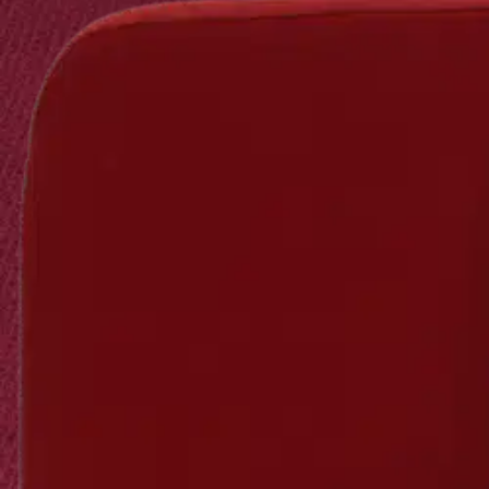
Avaa kuva suurempana
Avaa kuva suurempana
Avaa kuva suurempana
Avaa kuva suurempana
Avaa kuva suurempana
Avaa kuva suurempana
Karusellin nuolipainikkeet
Seuraava
Karusellin pikakuvakkeet