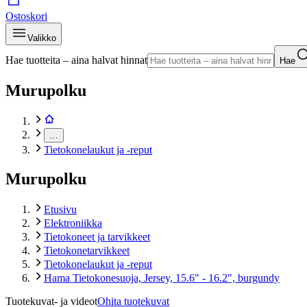
Ostoskori
Valikko
Hae tuotteita – aina halvat hinnat
Hae
Murupolku
…
Tietokonelaukut ja -reput
Murupolku
Etusivu
Elektroniikka
Tietokoneet ja tarvikkeet
Tietokonetarvikkeet
Tietokonelaukut ja -reput
Hama Tietokonesuoja, Jersey, 15.6" - 16.2", burgundy
Tuotekuvat- ja videot
Ohita tuotekuvat