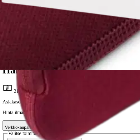
Hama
Hama Tietokonesuoja, Jersey, 1
21,21 €
Asiakasomistajahinta
Hinta ilman S-Etukorttia:
24,95 €
Verkkokaupan hinta
Valitse toimitustapa