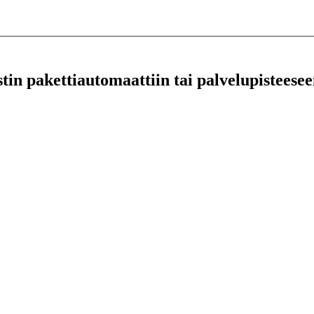
stin pakettiautomaattiin tai palvelupisteesee