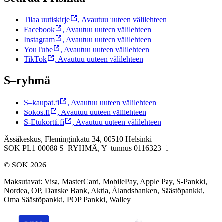
Tilaa uutiskirje
,
Avautuu uuteen välilehteen
Facebook
,
Avautuu uuteen välilehteen
Instagram
,
Avautuu uuteen välilehteen
YouTube
,
Avautuu uuteen välilehteen
TikTok
,
Avautuu uuteen välilehteen
S–ryhmä
S–kaupat.fi
,
Avautuu uuteen välilehteen
Sokos.fi
,
Avautuu uuteen välilehteen
S-Etukortti.fi
,
Avautuu uuteen välilehteen
Ässäkeskus, Fleminginkatu 34, 00510 Helsinki
SOK PL1 00088 S–RYHMÄ,
Y–tunnus 0116323–1
© SOK 2026
Maksutavat
:
Visa, MasterCard, MobilePay, Apple Pay, S-Pankki,
Nordea, OP, Danske Bank, Aktia, Ålandsbanken, Säästöpankki,
Oma Säästöpankki, POP Pankki, Walley