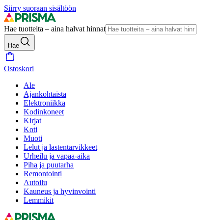
Siirry suoraan sisältöön
Hae tuotteita – aina halvat hinnat
Hae
Ostoskori
Ale
Ajankohtaista
Elektroniikka
Kodinkoneet
Kirjat
Koti
Muoti
Lelut ja lastentarvikkeet
Urheilu ja vapaa-aika
Piha ja puutarha
Remontointi
Autoilu
Kauneus ja hyvinvointi
Lemmikit