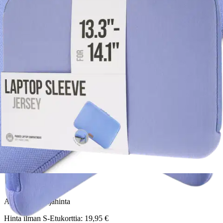
Hama
Hama Tietokonesuoja, Jersey,
13.3" - 14.1", lilac
16,96 €
Asiakasomistajahinta
Hinta ilman S-Etukorttia:
19,95 €