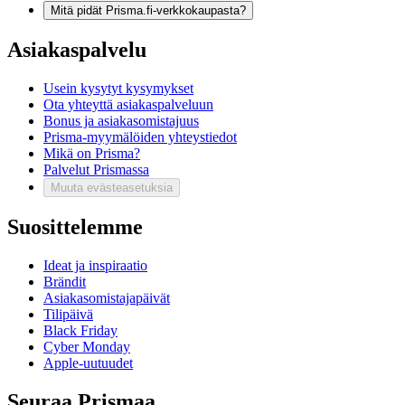
Mitä pidät Prisma.fi-verkkokaupasta?
Asiakaspalvelu
Usein kysytyt kysymykset
Ota yhteyttä asiakaspalveluun
Bonus ja asiakasomistajuus
Prisma-myymälöiden yhteystiedot
Mikä on Prisma?
Palvelut Prismassa
Muuta evästeasetuksia
Suosittelemme
Ideat ja inspiraatio
Brändit
Asiakasomistajapäivät
Tilipäivä
Black Friday
Cyber Monday
Apple-uutuudet
Seuraa Prismaa