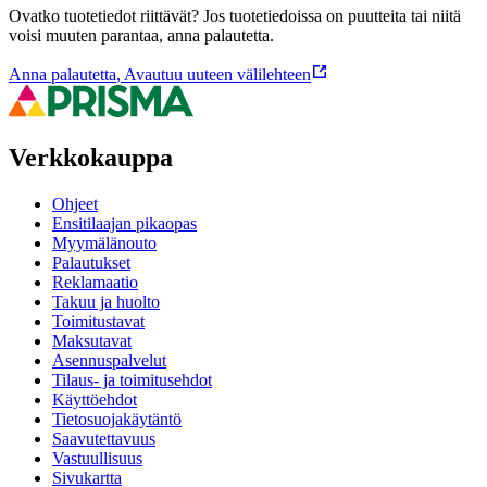
Ovatko tuotetiedot riittävät? Jos tuotetiedoissa on puutteita tai niitä
voisi muuten parantaa, anna palautetta.
Anna palautetta
,
Avautuu uuteen välilehteen
Verkkokauppa
Ohjeet
Ensitilaajan pikaopas
Myymälänouto
Palautukset
Reklamaatio
Takuu ja huolto
Toimitustavat
Maksutavat
Asennuspalvelut
Tilaus- ja toimitusehdot
Käyttöehdot
Tietosuojakäytäntö
Saavutettavuus
Vastuullisuus
Sivukartta