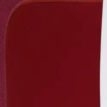
Avaa kuva suurempana
Avaa kuva suurempana
Avaa kuva suurempana
Avaa kuva suurempana
Avaa kuva suurempana
Avaa kuva suurempana
Karusellin nuolipainikkeet
Seuraava
Karusellin pikakuvakkeet