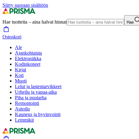
Siirry suoraan sisältöön
Hae tuotteita – aina halvat hinnat
Hae
Ostoskori
Ale
Ajankohtaista
Elektroniikka
Kodinkoneet
Kirjat
Koti
Muoti
Lelut ja lastentarvikkeet
Urheilu ja vapaa-aika
Piha ja puutarha
Remontointi
Autoilu
Kauneus ja hyvinvointi
Lemmikit