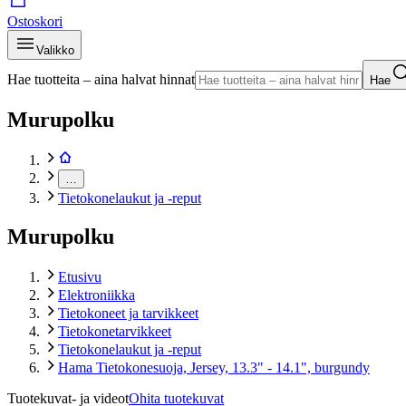
Ostoskori
Valikko
Hae tuotteita – aina halvat hinnat
Hae
Murupolku
…
Tietokonelaukut ja -reput
Murupolku
Etusivu
Elektroniikka
Tietokoneet ja tarvikkeet
Tietokonetarvikkeet
Tietokonelaukut ja -reput
Hama Tietokonesuoja, Jersey, 13.3" - 14.1", burgundy
Tuotekuvat- ja videot
Ohita tuotekuvat