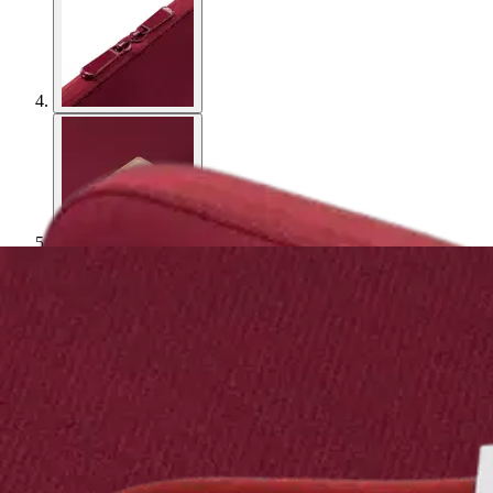
Asiakasomistaja-alennus
-15 %