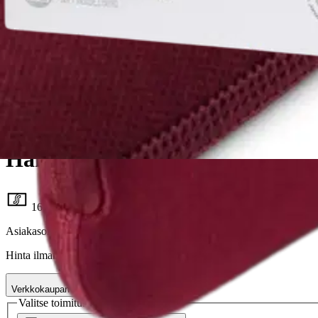
Hama
Hama Tietokonesuoja, Jersey, 1
16,96 €
Asiakasomistajahinta
Hinta ilman S-Etukorttia:
19,95 €
Verkkokaupan hinta
Valitse toimitustapa