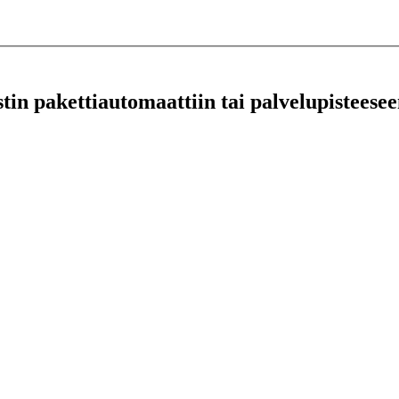
stin pakettiautomaattiin tai palvelupisteesee