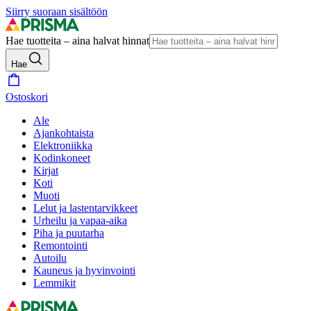
Siirry suoraan sisältöön
Hae tuotteita – aina halvat hinnat
Hae
Ostoskori
Ale
Ajankohtaista
Elektroniikka
Kodinkoneet
Kirjat
Koti
Muoti
Lelut ja lastentarvikkeet
Urheilu ja vapaa-aika
Piha ja puutarha
Remontointi
Autoilu
Kauneus ja hyvinvointi
Lemmikit