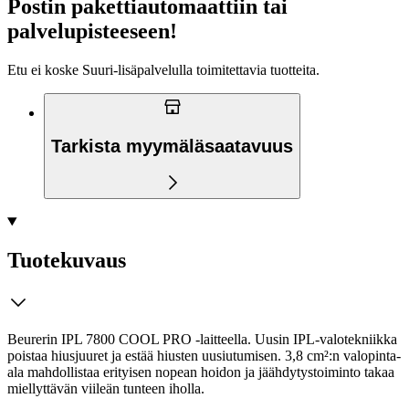
Postin pakettiautomaattiin tai
palvelupisteeseen!
Etu ei koske Suuri‑lisäpalvelulla toimitettavia tuotteita.
Tarkista myymäläsaatavuus
Tuotekuvaus
Beurerin IPL 7800 COOL PRO -laitteella. Uusin IPL-valotekniikka
poistaa hiusjuuret ja estää hiusten uusiutumisen. 3,8 cm²:n valopinta-
ala mahdollistaa erityisen nopean hoidon ja jäähdytystoiminto takaa
miellyttävän viileän tunteen iholla.