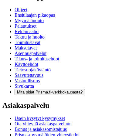
Ohjeet
Ensitilaajan pikaopas
Myymälänouto
Palautukset
Reklamaatio
Takuu ja huolto
Toimitustavat
Maksutavat
Asennuspalvelut
Tilaus- ja toimitusehdot
Käyttöehdot
Tietosuojakäytäntö
Saavutettavuus
Vastuullisuus
Sivukartta
Mitä pidät Prisma.fi-verkkokaupasta?
Asiakaspalvelu
Usein kysytyt kysymykset
Ota yhteyttä asiakaspalveluun
Bonus ja asiakasomistajuus
Prisma-myymälöiden yhteystiedot