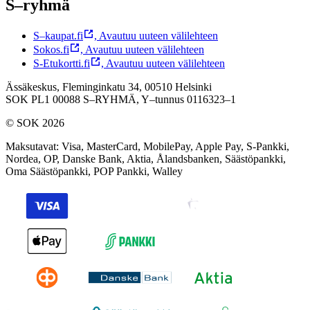
S–ryhmä
S–kaupat.fi
,
Avautuu uuteen välilehteen
Sokos.fi
,
Avautuu uuteen välilehteen
S-Etukortti.fi
,
Avautuu uuteen välilehteen
Ässäkeskus, Fleminginkatu 34, 00510 Helsinki
SOK PL1 00088 S–RYHMÄ,
Y–tunnus 0116323–1
© SOK 2026
Maksutavat
:
Visa, MasterCard, MobilePay, Apple Pay, S-Pankki,
Nordea, OP, Danske Bank, Aktia, Ålandsbanken, Säästöpankki,
Oma Säästöpankki, POP Pankki, Walley