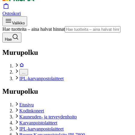
Ostoskori
Valikko
Hae tuotteita – aina halvat hinnat
Hae
Murupolku
…
IPL-karvanpostolaitteet
Murupolku
Etusivu
Kodinkoneet
Kauneuden- ja terveydenhoito
Karvanpoistolaitteet
IPL-karvanpostolaitteet
Beurer Karvanpoistolaite IPL7800