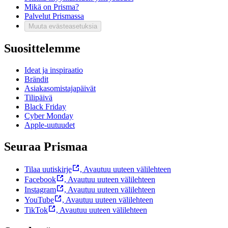
Mikä on Prisma?
Palvelut Prismassa
Muuta evästeasetuksia
Suosittelemme
Ideat ja inspiraatio
Brändit
Asiakasomistajapäivät
Tilipäivä
Black Friday
Cyber Monday
Apple-uutuudet
Seuraa Prismaa
Tilaa uutiskirje
,
Avautuu uuteen välilehteen
Facebook
,
Avautuu uuteen välilehteen
Instagram
,
Avautuu uuteen välilehteen
YouTube
,
Avautuu uuteen välilehteen
TikTok
,
Avautuu uuteen välilehteen