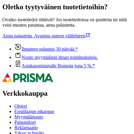
Oletko tyytyväinen tuotetietoihin?
Ovatko tuotetiedot riittävät? Jos tuotetiedoissa on puutteita tai niitä
voisi muuten parantaa, anna palautetta.
Anna palautetta
,
Avautuu uuteen välilehteen
Ilmainen palautus 30 päivää.*
Nouto myymälästä ilman toimituskuluja.
Asiakasomistajalle Bonusta jopa 5 %.*
Verkkokauppa
Ohjeet
Ensitilaajan pikaopas
Myymälänouto
Palautukset
Reklamaatio
Takuu ja huolto