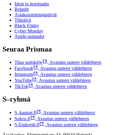
Ideat ja inspiraatio
Brändit
Asiakasomistajapäivät
Tilipäivä
Black Friday
Cyber Monday
Apple-uutuudet
Seuraa Prismaa
Tilaa uutiskirje
,
Avautuu uuteen välilehteen
Facebook
,
Avautuu uuteen välilehteen
Instagram
,
Avautuu uuteen välilehteen
YouTube
,
Avautuu uuteen välilehteen
TikTok
,
Avautuu uuteen välilehteen
S–ryhmä
S–kaupat.fi
,
Avautuu uuteen välilehteen
Sokos.fi
,
Avautuu uuteen välilehteen
S-Etukortti.fi
,
Avautuu uuteen välilehteen
Ässäkeskus, Fleminginkatu 34, 00510 Helsinki