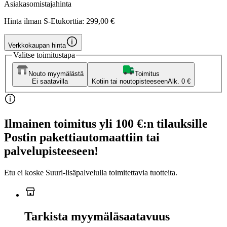
Asiakasomistajahinta
Hinta ilman S-Etukorttia:
299,00 €
Verkkokaupan hinta
Valitse toimitustapa
Nouto myymälästä
Toimitus
Ei saatavilla
Kotiin tai noutopisteeseen
Alk. 0 €
Ilmainen toimitus yli 100 €:n tilauksille
Postin pakettiautomaattiin tai
palvelupisteeseen!
Etu ei koske Suuri‑lisäpalvelulla toimitettavia tuotteita.
Tarkista myymäläsaatavuus