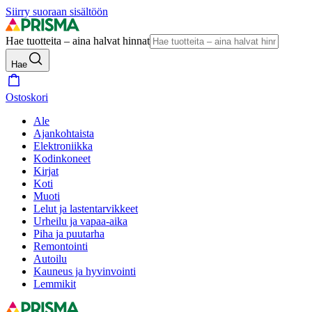
Siirry suoraan sisältöön
Hae tuotteita – aina halvat hinnat
Hae
Ostoskori
Ale
Ajankohtaista
Elektroniikka
Kodinkoneet
Kirjat
Koti
Muoti
Lelut ja lastentarvikkeet
Urheilu ja vapaa-aika
Piha ja puutarha
Remontointi
Autoilu
Kauneus ja hyvinvointi
Lemmikit