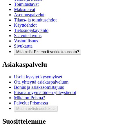
Toimitustavat
Maksutavat
Asennuspalvelut
Tilaus- ja toimitusehdot
Käyttöehdot
Tietosuojakäytäntö
Saavutettavuus
Vastuullisuus
Sivukartta
Mitä pidät Prisma.fi-verkkokaupasta?
Asiakaspalvelu
Usein kysytyt kysymykset
Ota yhteyttä asiakaspalveluun
Bonus ja asiakasomistajuus
Prisma-myymälöiden yhteystiedot
Mikä on Prisma?
Palvelut Prismassa
Muuta evästeasetuksia
Suosittelemme