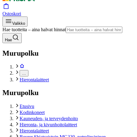
Ostoskori
Valikko
Hae tuotteita – aina halvat hinnat
Hae
Murupolku
…
Hierontalaitteet
Murupolku
Etusivu
Kodinkoneet
Kauneuden- ja terveydenhoito
Hieronta- ja kivunhoitolaitteet
Hierontalaitteet
Beurer Shiatsuistuin MG330, petrolinsininen