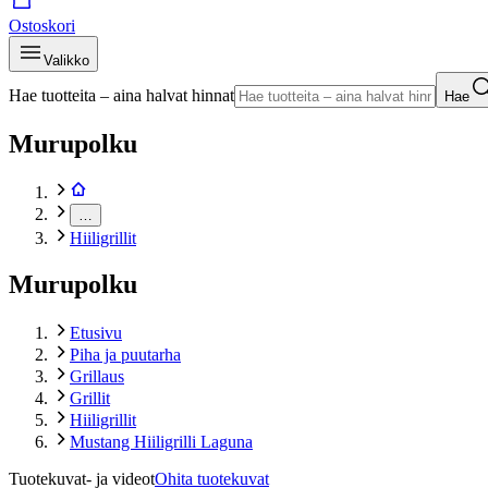
Ostoskori
Valikko
Hae tuotteita – aina halvat hinnat
Hae
Murupolku
…
Hiiligrillit
Murupolku
Etusivu
Piha ja puutarha
Grillaus
Grillit
Hiiligrillit
Mustang Hiiligrilli Laguna
Tuotekuvat- ja videot
Ohita tuotekuvat