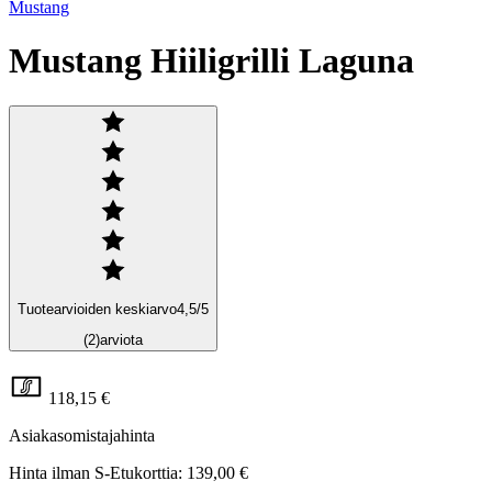
Mustang
Mustang Hiiligrilli Laguna
Tuotearvioiden keskiarvo
4,5
/5
(2)
arviota
118,15 €
Asiakasomistajahinta
Hinta ilman S-Etukorttia:
139,00 €