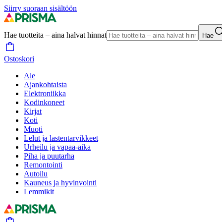
Siirry suoraan sisältöön
Hae tuotteita – aina halvat hinnat
Hae
Ostoskori
Ale
Ajankohtaista
Elektroniikka
Kodinkoneet
Kirjat
Koti
Muoti
Lelut ja lastentarvikkeet
Urheilu ja vapaa-aika
Piha ja puutarha
Remontointi
Autoilu
Kauneus ja hyvinvointi
Lemmikit