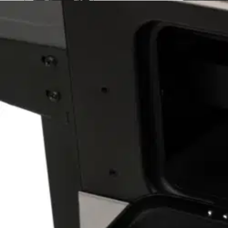
Asiakasomistaja-alennus
-15 %
Avaa kuva suurempana
Avaa kuva suurempana
Avaa kuva suurempana
Avaa kuva suurempana
Avaa kuva suurempana
Avaa kuva suurempana
Avaa kuva suurempana
Karusellin nuolipainikkeet
Seuraava
Karusellin pikakuvakkeet