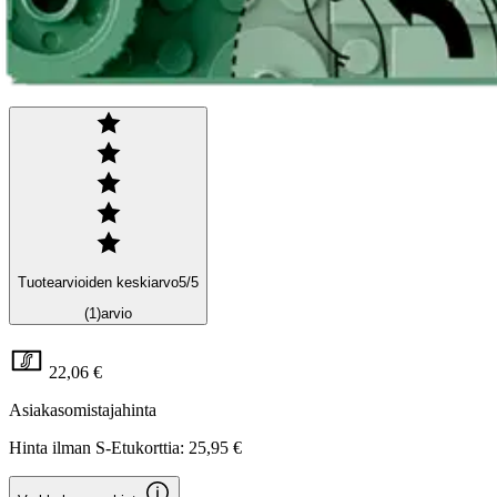
LEGO
LEGO® Botanicals 10368 - Kry
Tuotearvioiden keskiarvo
5
/5
(1)
arvio
22,06 €
Asiakasomistajahinta
Hinta ilman S-Etukorttia:
25,95 €