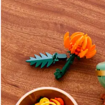
Asiakasomistaja-alennus
-15 %
Avaa kuva suurempana
Avaa kuva suurempana
Avaa kuva suurempana
Avaa kuva suurempana
Avaa kuva suurempana
Avaa kuva suurempana
Avaa kuva suurempana
Karusellin nuolipainikkeet
Seuraava
Karusellin pikakuvakkeet