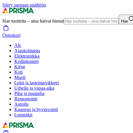
Siirry suoraan sisältöön
Hae tuotteita – aina halvat hinnat
Hae
Ostoskori
Ale
Ajankohtaista
Elektroniikka
Kodinkoneet
Kirjat
Koti
Muoti
Lelut ja lastentarvikkeet
Urheilu ja vapaa-aika
Piha ja puutarha
Remontointi
Autoilu
Kauneus ja hyvinvointi
Lemmikit