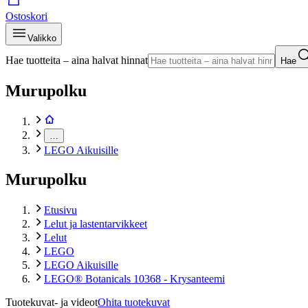
Ostoskori
Valikko
Hae tuotteita – aina halvat hinnat
Hae
Murupolku
…
LEGO Aikuisille
Murupolku
Etusivu
Lelut ja lastentarvikkeet
Lelut
LEGO
LEGO Aikuisille
LEGO® Botanicals 10368 - Krysanteemi
Tuotekuvat- ja videot
Ohita tuotekuvat