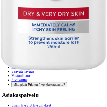
Verkkokauppa
Ohjeet
Ensitilaajan pikaopas
Myymälänouto
Palautukset
Reklamaatio
Takuu ja huolto
Toimitustavat
Maksutavat
Asennuspalvelut
Tilaus- ja toimitusehdot
Käyttöehdot
Tietosuojakäytäntö
Saavutettavuus
Vastuullisuus
Sivukartta
Mitä pidät Prisma.fi-verkkokaupasta?
Asiakaspalvelu
Usein kysytyt kysymykset