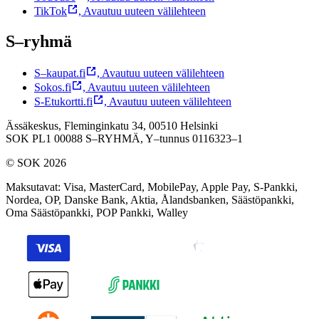
TikTok
,
Avautuu uuteen välilehteen
S–ryhmä
S–kaupat.fi
,
Avautuu uuteen välilehteen
Sokos.fi
,
Avautuu uuteen välilehteen
S-Etukortti.fi
,
Avautuu uuteen välilehteen
Ässäkeskus, Fleminginkatu 34, 00510 Helsinki
SOK PL1 00088 S–RYHMÄ,
Y–tunnus 0116323–1
© SOK 2026
Maksutavat
:
Visa, MasterCard, MobilePay, Apple Pay, S-Pankki,
Nordea, OP, Danske Bank, Aktia, Ålandsbanken, Säästöpankki,
Oma Säästöpankki, POP Pankki, Walley