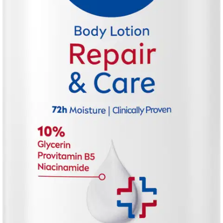
NIVEA Repair & Care Body Lotion -vartaloemulsio sisältää 10%
yhdistelmän glyseriiniä, B5-provitamiinia ja niasiiniamidia,
rauhoittaa välittömästi kutisevaa tunnetta iholla. Vahvistaa ihon
suojakerrosta ehkäisemään ihon kuivumista. Syväkosteuttaa ihoa 72
tuntia. Sopii erittäin kuivalle iholle. Dermatologisesti testattu.
Ominaisuudet
Oletko tyytyväinen tuotetietoihin?
Ovatko tuotetiedot riittävät? Jos tuotetiedoissa on puutteita tai niitä
voisi muuten parantaa, anna palautetta.
Anna palautetta
,
Avautuu uuteen välilehteen