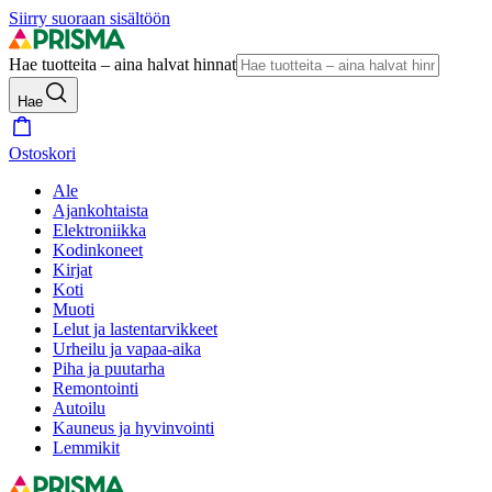
Siirry suoraan sisältöön
Hae tuotteita – aina halvat hinnat
Hae
Ostoskori
Ale
Ajankohtaista
Elektroniikka
Kodinkoneet
Kirjat
Koti
Muoti
Lelut ja lastentarvikkeet
Urheilu ja vapaa-aika
Piha ja puutarha
Remontointi
Autoilu
Kauneus ja hyvinvointi
Lemmikit