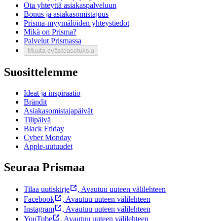
Ota yhteyttä asiakaspalveluun
Bonus ja asiakasomistajuus
Prisma-myymälöiden yhteystiedot
Mikä on Prisma?
Palvelut Prismassa
Muuta evästeasetuksia
Suosittelemme
Ideat ja inspiraatio
Brändit
Asiakasomistajapäivät
Tilipäivä
Black Friday
Cyber Monday
Apple-uutuudet
Seuraa Prismaa
Tilaa uutiskirje
,
Avautuu uuteen välilehteen
Facebook
,
Avautuu uuteen välilehteen
Instagram
,
Avautuu uuteen välilehteen
YouTube
,
Avautuu uuteen välilehteen