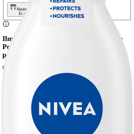
Nouto myymälästä
Toimitus
Ei saatavilla
Ei saatavilla
Ilmainen toimitus yli 100 €:n tilauksille
Postin pakettiautomaattiin tai
palvelupisteeseen!
Etu ei koske Suuri‑lisäpalvelulla toimitettavia tuotteita.
Tarkista myymäläsaatavuus
Tuotekuvaus