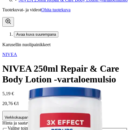
Tuotekuvat- ja videot
Ohita tuotekuva
Avaa kuva suurempana
Karusellin nuolipainikkeet
NIVEA
NIVEA 250ml Repair & Care
Body Lotion -vartaloemulsio
5,19 €
20,76 €/l
Verkkokaupan hinta
Hinta ja saatavuus voivat vaihdella myymälöittäin
Valitse toimitustapa