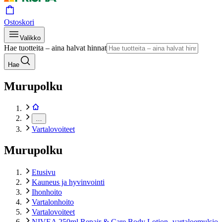
Ostoskori
Valikko
Hae tuotteita – aina halvat hinnat
Hae
Murupolku
…
Vartalovoiteet
Murupolku
Etusivu
Kauneus ja hyvinvointi
Ihonhoito
Vartalonhoito
Vartalovoiteet
NIVEA 250ml Repair & Care Body Lotion -vartaloemulsio