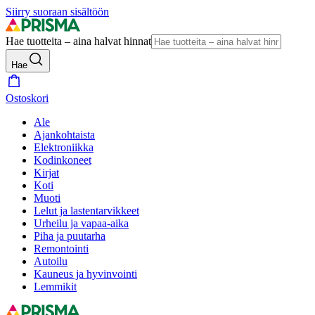
Siirry suoraan sisältöön
Hae tuotteita – aina halvat hinnat
Hae
Ostoskori
Ale
Ajankohtaista
Elektroniikka
Kodinkoneet
Kirjat
Koti
Muoti
Lelut ja lastentarvikkeet
Urheilu ja vapaa-aika
Piha ja puutarha
Remontointi
Autoilu
Kauneus ja hyvinvointi
Lemmikit