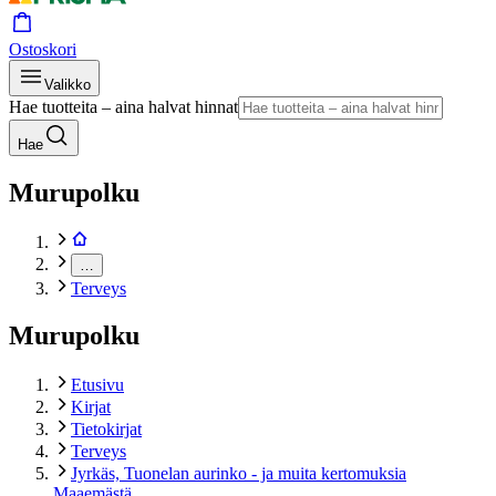
Ostoskori
Valikko
Hae tuotteita – aina halvat hinnat
Hae
Murupolku
…
Terveys
Murupolku
Etusivu
Kirjat
Tietokirjat
Terveys
Jyrkäs, Tuonelan aurinko - ja muita kertomuksia
Maaemästä