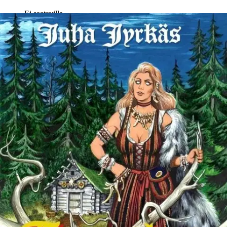
Ei saatavilla
Tuotekuvaus
”Onko sinulle kerrottu, kuinka maailma loppui? Onko sinulle
kerrottu, kuinka Manalan talvi tuhosi Kalevalan, Ouramoisen
valtakunnan?” Maaemä on maailma, jossa sanoilla on mahtia ja
tietäjien loitsuilla tehoa. Siellä rohkea mies tai nainen voi ottaa
kohtalon omiin käsiinsä. Mutta pahaa-aavistamaton kulkija voi
kohdata tiellään mustaa magiaa käyttävän Tuonelan auringon
veljeskunnan, pahansuopuudesta voimansa saavia henkiä tai
vaikkapa esiaikaisen Pimentolan käärmekansan.
Ja tietenkin,
ihmisten kateus ja ajattelemattomuus ovat myös monen
onnettomuuden alku ja juuri, kuten meidänkin maailmassamme.
Juha Jyrkkään suomalaiskansalliset ja suomalais-ugrilaisuudesta
voimansa ammentavat fantasianovellit sijoittuvat samaan myyttiseen
maailmaan kuin hänen esikoisteoksensa Ouramoinen sekä miekka ja
magia -seikkailu Kainoan musta linna. Tarinoista kolme on aiemmin
julkaistu, loput ovat julkaisemattomia. Mukana myös runoja ja