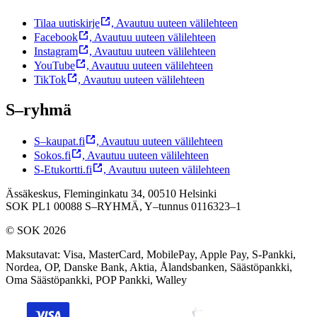
Tilaa uutiskirje
,
Avautuu uuteen välilehteen
Facebook
,
Avautuu uuteen välilehteen
Instagram
,
Avautuu uuteen välilehteen
YouTube
,
Avautuu uuteen välilehteen
TikTok
,
Avautuu uuteen välilehteen
S–ryhmä
S–kaupat.fi
,
Avautuu uuteen välilehteen
Sokos.fi
,
Avautuu uuteen välilehteen
S-Etukortti.fi
,
Avautuu uuteen välilehteen
Ässäkeskus, Fleminginkatu 34, 00510 Helsinki
SOK PL1 00088 S–RYHMÄ,
Y–tunnus 0116323–1
© SOK 2026
Maksutavat
:
Visa, MasterCard, MobilePay, Apple Pay, S-Pankki,
Nordea, OP, Danske Bank, Aktia, Ålandsbanken, Säästöpankki,
Oma Säästöpankki, POP Pankki, Walley