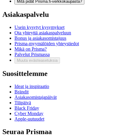
Mitä pidät Prisma.fi-verkkokaupasta?
Asiakaspalvelu
Usein kysytyt kysymykset
Ota yhteyttä asiakaspalveluun
Bonus ja asiakasomistajuus
Prisma-myymälöiden yhteystiedot
Mikä on Prisma?
Palvelut Prismassa
Muuta evästeasetuksia
Suosittelemme
Ideat ja inspiraatio
Brändit
Asiakasomistajapäivät
Tilipäivä
Black Friday
Cyber Monday
Apple-uutuudet
Seuraa Prismaa