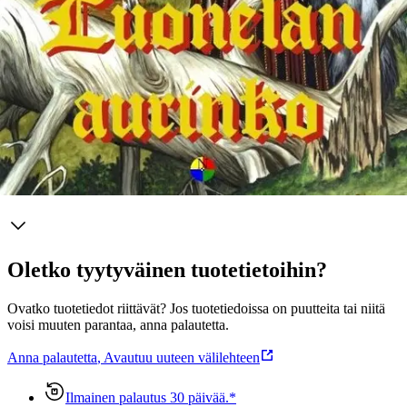
Maaemän historiaa valaiseva kirjoitus. Juha Jyrkäs on runollisen
sankarifantasian maailmassa omalla mukavuusalueellaan. Luvassa
eeppisiä taisteluja, väkevää taikuutta, alkukantaista seksiä ja suuria
tunteita! Kahdessa novellissa mukana myös Jyrkkään vanha sankari,
Oivas Repänen. Fantasian lisäksi Jyrkäs on julkaissut kauhua ja
tieteistoimintaa ja musiikkirintamalla kantelemetallia.
Näytä lisää
tuotekuvausta
Ominaisuudet
Oletko tyytyväinen tuotetietoihin?
Ovatko tuotetiedot riittävät? Jos tuotetiedoissa on puutteita tai niitä
voisi muuten parantaa, anna palautetta.
Anna palautetta
,
Avautuu uuteen välilehteen
Ilmainen palautus 30 päivää.*