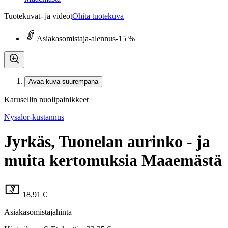
Tuotekuvat- ja videot
Ohita tuotekuva
Asiakasomistaja-alennus
-15 %
Avaa kuva suurempana
Karusellin nuolipainikkeet
Nysalor-kustannus
Jyrkäs, Tuonelan aurinko - ja
muita kertomuksia Maaemästä
18,91 €
Asiakasomistajahinta