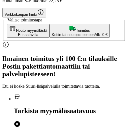
Hinta ilman S-Etukorttia:
22,25 €
Verkkokaupan hinta
Valitse toimitustapa
Nouto myymälästä
Toimitus
Ei saatavilla
Kotiin tai noutopisteeseen
Alk. 0 €
Ilmainen toimitus yli 100 €:n tilauksille
Postin pakettiautomaattiin tai
palvelupisteeseen!
Etu ei koske Suuri‑lisäpalvelulla toimitettavia tuotteita.
Tarkista myymäläsaatavuus