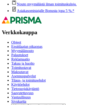
Nouto myymälästä ilman toimituskuluja.
Asiakasomistajalle Bonusta jopa 5 %.*
Verkkokauppa
Ohjeet
Ensitilaajan pikaopas
Myymälänouto
Palautukset
Reklamaatio
Takuu ja huolto
Toimitustavat
Maksutavat
Asennuspalvelut
Tilaus- ja toimitusehdot
Käyttöehdot
Tietosuojakäytäntö
Saavutettavuus
Vastuullisuus
Sivukartta