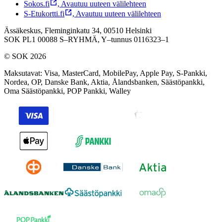
Sokos.fi
,
Avautuu uuteen välilehteen
S-Etukortti.fi
,
Avautuu uuteen välilehteen
Ässäkeskus, Fleminginkatu 34, 00510 Helsinki
SOK PL1 00088 S–RYHMÄ,
Y–tunnus 0116323–1
© SOK 2026
Maksutavat
:
Visa, MasterCard, MobilePay, Apple Pay, S-Pankki,
Nordea, OP, Danske Bank, Aktia, Ålandsbanken, Säästöpankki,
Oma Säästöpankki, POP Pankki, Walley