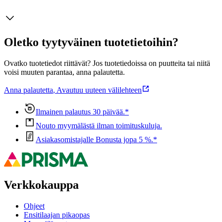
Oletko tyytyväinen tuotetietoihin?
Ovatko tuotetiedot riittävät? Jos tuotetiedoissa on puutteita tai niitä
voisi muuten parantaa, anna palautetta.
Anna palautetta
,
Avautuu uuteen välilehteen
Ilmainen palautus 30 päivää.*
Nouto myymälästä ilman toimituskuluja.
Asiakasomistajalle Bonusta jopa 5 %.*
Verkkokauppa
Ohjeet
Ensitilaajan pikaopas