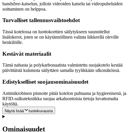
handsfree-katselun, jolloin videoiden katselu tai videopuheluiden
soittaminen on helppoa.
Turvalliset tallennusvaihtoehdot
Tässä kotelossa on luottokorttien säilytykseen suunnitellut
lisälokerot, joten se on käytännöllinen valinta liikkeellä oleville
henkilöille.
Kestävät materiaalit
Tämä nahasta ja polykarbonaatista valmistettu suojakotelo kestää
päivittäistä kulutusta säilyttäen samalla tyylikkään ulkonäkönsä.
Edistykselliset suojausominaisuudet
Antimikrobinen pinnoite pitää kotelon puhtaana ja hygieenisenä, ja
RFID-sulkutekniikka suojaa arkaluontoisia tietoja luvattomalta
käytöltä.
Näytä lisää
tuotekuvausta
Ominaisuudet