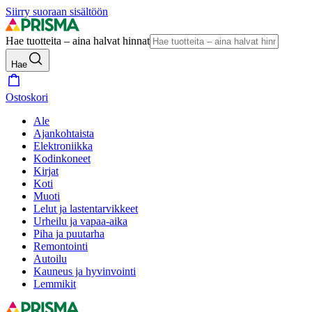
Siirry suoraan sisältöön
Hae tuotteita – aina halvat hinnat
Hae
Ostoskori
Ale
Ajankohtaista
Elektroniikka
Kodinkoneet
Kirjat
Koti
Muoti
Lelut ja lastentarvikkeet
Urheilu ja vapaa-aika
Piha ja puutarha
Remontointi
Autoilu
Kauneus ja hyvinvointi
Lemmikit