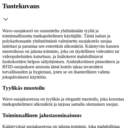
Tuotekuvaus
Wave-suojakuori on suunniteltu yhdistämään tyyliä ja
toiminnallisuutta matkapuhelimen käyttäjille. Tämä nahan ja
polykarbonaatin yhdistelmästä valmistettu suojakotelo suojaa
laitettasi ja parantaa sen esteettistä ulkonäköä. Kääntyvän kannen
muotoilussa on jalusta-toiminto, joka on täydellinen videoiden tai
videopuheluiden katseluun, ja lisälokerot mahdollistavat
luottokorttien helpon säilyttämisen. Antimikrobisen pinnoitteen ja
RFID-suojauksen ansiosta tämä kotelo takaa tavaroittesi
turvallisuuden ja hygienian, joten se on ihanteellinen valinta
jokapäiväiseen käyttöön.
Tyylikäs muotoilu
Wave-suojakuoressa on tyylikäs ja elegantti muotoilu, joka korostaa
matkapuhelimesi ulkonäköä ja tarjoaa samalla olennaisen suojan.
Toiminnallinen jalustaominaisuus
Kääntyvässä suojakuoressa on jalusta-toiminto, joka mahdollistaa