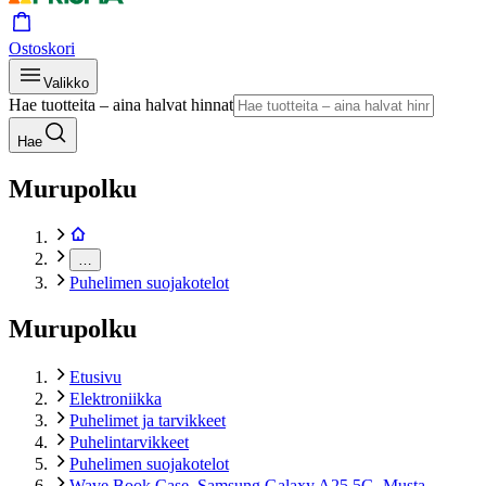
Ostoskori
Valikko
Hae tuotteita – aina halvat hinnat
Hae
Murupolku
…
Puhelimen suojakotelot
Murupolku
Etusivu
Elektroniikka
Puhelimet ja tarvikkeet
Puhelintarvikkeet
Puhelimen suojakotelot
Wave Book Case, Samsung Galaxy A25 5G, Musta