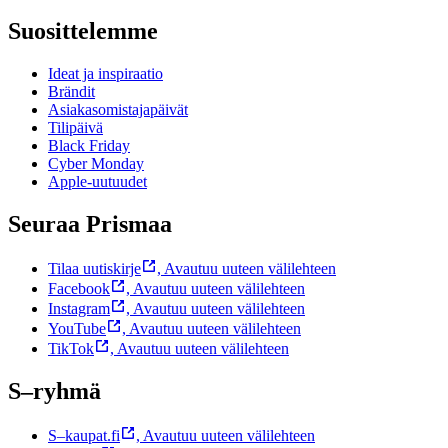
Suosittelemme
Ideat ja inspiraatio
Brändit
Asiakasomistajapäivät
Tilipäivä
Black Friday
Cyber Monday
Apple-uutuudet
Seuraa Prismaa
Tilaa uutiskirje
,
Avautuu uuteen välilehteen
Facebook
,
Avautuu uuteen välilehteen
Instagram
,
Avautuu uuteen välilehteen
YouTube
,
Avautuu uuteen välilehteen
TikTok
,
Avautuu uuteen välilehteen
S–ryhmä
S–kaupat.fi
,
Avautuu uuteen välilehteen