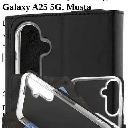
Galaxy A25 5G, Musta
16,96 €
Asiakasomistajahinta
Hinta ilman S-Etukorttia:
19,95 €
Verkkokaupan hinta
Valitse toimitustapa
Nouto myymälästä
Toimitus
Ilmainen
Kotiin tai noutopisteeseen
Alk. 0 €
Siirry valitsemaan myymälä
Ilmainen toimitus yli 100 €:n tilauksille
Postin pakettiautomaattiin tai
palvelupisteeseen!