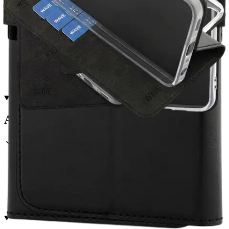
Etu ei koske Suuri‑lisäpalvelulla toimitettavia tuotteita.
Tarkista myymäläsaatavuus
Avainominaisuudet
Matkapuhelimille suunniteltu suojakuori
Valmistettu kestävästä nahasta ja polykarbonaatista
Sisältää jalusta-toiminnon handsfree-katseluun
Sisältää lisälokeroita luottokorteille
Antimikrobinen pinnoite ja RFID-sulku turvallisuutta varten