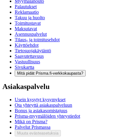
Myymälänouto
Palautukset
Reklamaatio
Takuu ja huolto
Toimitustavat
Maksutavat
Asennuspalvelut
Tilaus- ja toimitusehdot
Käyttöehdot
Tietosuojakäytäntö
Saavutettavuus
Vastuullisuus
Sivukartta
Mitä pidät Prisma.fi-verkkokaupasta?
Asiakaspalvelu
Usein kysytyt kysymykset
Ota yhteyttä asiakaspalveluun
Bonus ja asiakasomistajuus
Prisma-myymälöiden yhteystiedot
Mikä on Prisma?
Palvelut Prismassa
Muuta evästeasetuksia