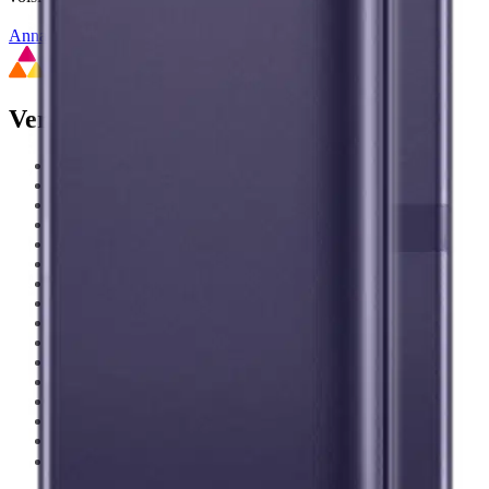
Anna palautetta
,
Avautuu uuteen välilehteen
Verkkokauppa
Ohjeet
Ensitilaajan pikaopas
Myymälänouto
Palautukset
Reklamaatio
Takuu ja huolto
Toimitustavat
Maksutavat
Asennuspalvelut
Tilaus- ja toimitusehdot
Käyttöehdot
Tietosuojakäytäntö
Saavutettavuus
Vastuullisuus
Sivukartta
Mitä pidät Prisma.fi-verkkokaupasta?