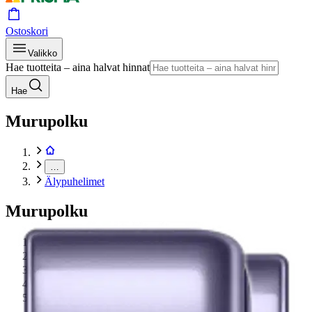
Ostoskori
Valikko
Hae tuotteita – aina halvat hinnat
Hae
Murupolku
…
Älypuhelimet
Murupolku
Etusivu
Elektroniikka
Puhelimet ja tarvikkeet
Älypuhelimet
Samsung galaxy s24 violetti 256gb