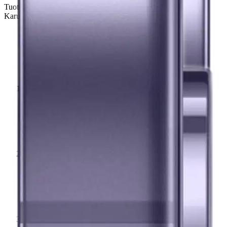
Tuotekuvat- ja videot
Ohita tuotekuvat
Karusellin pikakuvakkeet