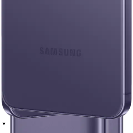
Nouto myymälästä
Toimitus
Ei saatavilla
Ei saatavilla
Ilmainen toimitus yli 100 €:n tilauksille
Postin pakettiautomaattiin tai
palvelupisteeseen!
Etu ei koske Suuri‑lisäpalvelulla toimitettavia tuotteita.
Tarkista myymäläsaatavuus
Ei saatavilla