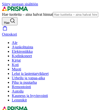
Siirry suoraan sisältöön
Hae tuotteita – aina halvat hinnat
Hae
Ostoskori
Ale
Ajankohtaista
Elektroniikka
Kodinkoneet
Kirjat
Koti
Muoti
Lelut ja lastentarvikkeet
Urheilu ja vapaa-aika
Piha ja puutarha
Remontointi
Autoilu
Kauneus ja hyvinvointi
Lemmikit