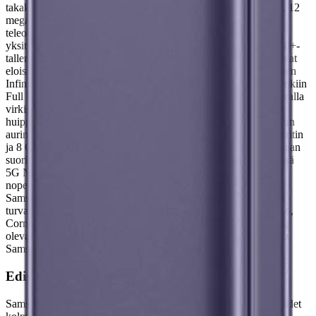
takakamera-asetelma, jonka 50 megapikselin laajakulmalinssin, 12
megapikselin ultralaajakulmalinssin ja 10 megapikselin
teleobjektiivin ansiosta voit tallentaa elämän hetket upeilla
yksityiskohdilla.
Yökuvaus, Dual Tele Zoom System ja HDR10+-
tallennusominaisuudet varmistavat, että valokuvasi ja videosi ovat
eloisia ja selkeitä valaistusolosuhteista riippumatta. 6,2-tuumainen
Infinity-O Dynamic AMOLED 2X -näyttö herättää sisältösi henkiin
Full HD+ -tarkkuudella, HDR10+-tuella ja 120 Hz:n mukautuvalla
virkistystaajuudella. Vision Booster -tekniikan ja 2600 cd/m2:n
huippukirkkauden ansiosta näyttö pysyy näkyvissä kirkkaassakin
auringonvalossa. Konepellin alla Exynos 2400 for Galaxy -suoritin
ja 8 Gt LPDDR5 SDRAM -muistia takaavat tasaisen ja tehokkaan
suorituskyvyn kaikissa sovelluksissa ja peleissä. Pysy yhteydessä
5G NR:n, Wi-Fi 6E:n ja Bluetooth 5.3:n avulla, jotka tarjoavat
nopean tiedonsiirron, alhaisen viiveen ja laajan kattavuuden.
Samsung Galaxy S24 ei ole vain tehokas vaan myös kestävä ja
turvallinen: IP68-pöly- ja vedenkestävyys, Armor-alumiinirunko,
Corning Gorilla Glass Victus 2, kasvojentunnistus ja näytön alla
oleva sormenjälkilukija. Syleile mobiiliteknologian tulevaisuutta
Samsung Galaxy S24:n avulla.
Edistynyt valokuvaus
Samsung Galaxy S24 tarjoaa erinomaiset valokuvausominaisuudet