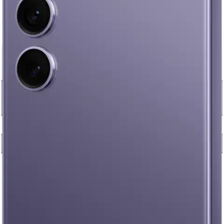
Samsung
Samsung galaxy s24 violetti
256gb
521,55 €
Asiakasomistajahinta
Hinta ilman S-Etukorttia:
549,00 €
Verkkokaupan hinta
Valitse toimitustapa