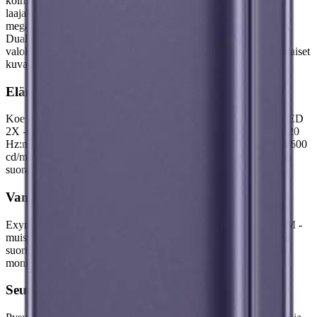
kolminkertaisella takakameralla, johon kuuluu 50 megapikselin
laajakulmalinssi, 12 megapikselin ultralaajakulmalinssi ja 10
megapikselin teleobjektiivi. Ominaisuudet, kuten Nightography,
Dual Tele Zoom System ja HDR10+-tallennus, parantavat
valokuvien ja videoiden laatua ja takaavat eloisat ja yksityiskohtaiset
kuvat kaikissa valaistusolosuhteissa.
Elämyksellinen näyttö
Koe elävä visuaalisuus 6,2 tuuman Infinity-O Dynamic AMOLED
2X -näytöllä, jossa on Full HD+ -resoluutio, HDR10+-tuki ja 120
Hz:n mukautuva virkistystaajuus. Vision Booster -tekniikka ja 2600
cd/m2:n huippukirkkaus takaavat kirkkaat ja kirkkaat kuvat jopa
suorassa auringonvalossa.
Vankka suorituskyky
Exynos 2400 for Galaxy -suorittimen ja 8 Gt LPDDR5 SDRAM -
muistin avulla Samsung Galaxy S24 takaa tasaisen ja tehokkaan
suorituskyvyn. Olipa kyse sitten pelaamisesta, suoratoistosta tai
monitehtävästä, tämä älypuhelin selviytyy kaikesta helposti.
Seuraavan sukupolven liitettävyys