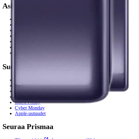
Asiakaspalvelu
Usein kysytyt kysymykset
Ota yhteyttä asiakaspalveluun
Bonus ja asiakasomistajuus
Prisma-myymälöiden yhteystiedot
Mikä on Prisma?
Palvelut Prismassa
Muuta evästeasetuksia
Suosittelemme
Ideat ja inspiraatio
Brändit
Asiakasomistajapäivät
Tilipäivä
Black Friday
Cyber Monday
Apple-uutuudet
Seuraa Prismaa