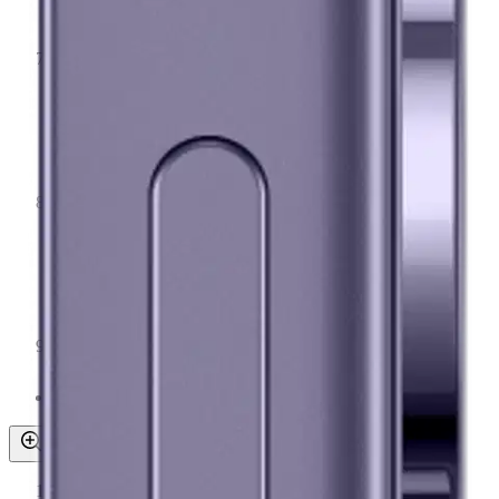
Asiakasomistaja-alennus
-5 %
Avaa kuva suurempana