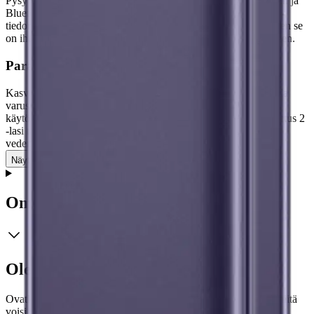
Pysy yhteydessä ympäröivään maailmaan 5G NR:n, Wi-Fi 6E:n ja
Bluetooth 5.3:n avulla. Samsung Galaxy S24 tarjoaa nopean
tiedonsiirron, alhaisen viiveen ja laajan langattoman peiton, joten se
on ihanteellinen suoratoistoon, lataamiseen ja verkkopelaamiseen.
Parannettu turvallisuus ja kestävyys
Kasvontunnistuksella ja näytön alla olevalla sormenjälkilukijalla
varustettu Samsung Galaxy S24 tarjoaa turvallisen ja kätevän
käytön. Sen Armor-alumiinirunko ja Corning Gorilla Glass Victus 2
-lasi takaavat kestävyyden, ja IP68-sertifiointi takaa pölyn- ja
vedenkestävyyden.
Näytä lisää
tuotekuvausta
Ominaisuudet
Oletko tyytyväinen tuotetietoihin?
Ovatko tuotetiedot riittävät? Jos tuotetiedoissa on puutteita tai niitä
voisi muuten parantaa, anna palautetta.