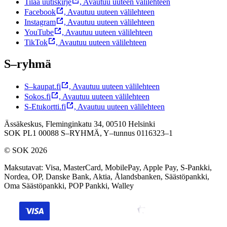
Tilaa uutiskirje
,
Avautuu uuteen välilehteen
Facebook
,
Avautuu uuteen välilehteen
Instagram
,
Avautuu uuteen välilehteen
YouTube
,
Avautuu uuteen välilehteen
TikTok
,
Avautuu uuteen välilehteen
S–ryhmä
S–kaupat.fi
,
Avautuu uuteen välilehteen
Sokos.fi
,
Avautuu uuteen välilehteen
S-Etukortti.fi
,
Avautuu uuteen välilehteen
Ässäkeskus, Fleminginkatu 34, 00510 Helsinki
SOK PL1 00088 S–RYHMÄ,
Y–tunnus 0116323–1
© SOK 2026
Maksutavat
:
Visa, MasterCard, MobilePay, Apple Pay, S-Pankki,
Nordea, OP, Danske Bank, Aktia, Ålandsbanken, Säästöpankki,
Oma Säästöpankki, POP Pankki, Walley