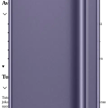
Avainominaisuudet
Kolminkertainen takakamera-asetus, jossa on edistyksellisiä
ominaisuuksia ylivoimaiseen valokuvaukseen
6,2 tuuman Infinity-O Dynamic AMOLED 2X -näyttö
HDR10+:lla ja 120 Hz:n virkistystaajuudella
Exynos 2400 for Galaxy -suoritin yhdistettynä 8 Gt RAM-
muistiin takaa vankan suorituskyvyn
5G NR, Wi-Fi 6E ja Bluetooth 5.3 seuraavan sukupolven
yhteyksiä varten
IP68-sertifioitu pölyn- ja vedenkestävyys takaa kestävyyden
Tuotekuvaus
Tutustu Samsung Galaxy S24:ään, innovaation mestariteokseen,
joka on suunniteltu niille, jotka vaativat mobiiliteknologialta korkeaa
suorituskykyä. Tässä älypuhelimessa on kolminkertainen