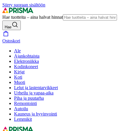
Siirry suoraan sisältöön
Hae tuotteita – aina halvat hinnat
Hae
Ostoskori
Ale
Ajankohtaista
Elektroniikka
Kodinkoneet
Kirjat
Koti
Muoti
Lelut ja lastentarvikkeet
Urheilu ja vapaa-aika
Piha ja puutarha
Remontointi
Autoilu
Kauneus ja hyvinvointi
Lemmikit