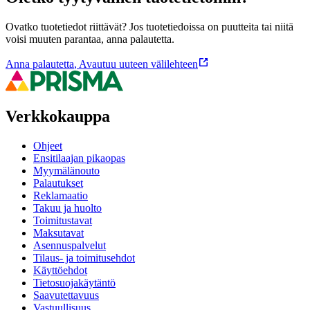
Ovatko tuotetiedot riittävät? Jos tuotetiedoissa on puutteita tai niitä
voisi muuten parantaa, anna palautetta.
Anna palautetta
,
Avautuu uuteen välilehteen
Verkkokauppa
Ohjeet
Ensitilaajan pikaopas
Myymälänouto
Palautukset
Reklamaatio
Takuu ja huolto
Toimitustavat
Maksutavat
Asennuspalvelut
Tilaus- ja toimitusehdot
Käyttöehdot
Tietosuojakäytäntö
Saavutettavuus
Vastuullisuus