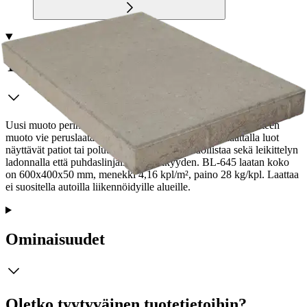
Tuotekuvaus
Uusi muoto perinteisestä tuotteesta. BL-645 laatan suorakaiteen
muoto vie peruslaatan uudelle tasolle. Tällä sileällä laattalla luot
näyttävät patiot tai polut. Laatan muoto mahdollistaa sekä leikittelyn
ladonnalla että puhdaslinjaisen tyylikkyyden. BL-645 laatan koko
on 600x400x50 mm, menekki 4,16 kpl/m², paino 28 kg/kpl. Laattaa
ei suositella autoilla liikennöidyille alueille.
Ominaisuudet
Oletko tyytyväinen tuotetietoihin?