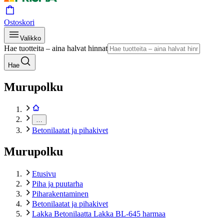
Ostoskori
Valikko
Hae tuotteita – aina halvat hinnat
Hae
Murupolku
…
Betonilaatat ja pihakivet
Murupolku
Etusivu
Piha ja puutarha
Piharakentaminen
Betonilaatat ja pihakivet
Lakka Betonilaatta Lakka BL-645 harmaa