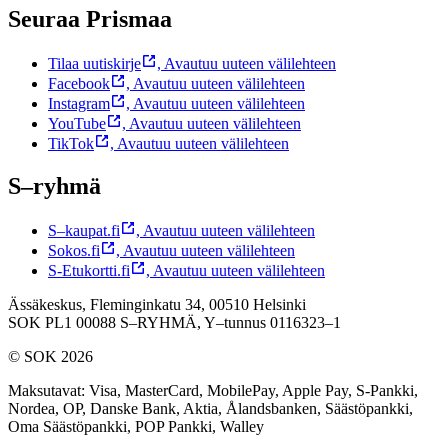
Seuraa Prismaa
Tilaa uutiskirje
,
Avautuu uuteen välilehteen
Facebook
,
Avautuu uuteen välilehteen
Instagram
,
Avautuu uuteen välilehteen
YouTube
,
Avautuu uuteen välilehteen
TikTok
,
Avautuu uuteen välilehteen
S–ryhmä
S–kaupat.fi
,
Avautuu uuteen välilehteen
Sokos.fi
,
Avautuu uuteen välilehteen
S-Etukortti.fi
,
Avautuu uuteen välilehteen
Ässäkeskus, Fleminginkatu 34, 00510 Helsinki
SOK PL1 00088 S–RYHMÄ,
Y–tunnus 0116323–1
© SOK 2026
Maksutavat
:
Visa, MasterCard, MobilePay, Apple Pay, S-Pankki,
Nordea, OP, Danske Bank, Aktia, Ålandsbanken, Säästöpankki,
Oma Säästöpankki, POP Pankki, Walley