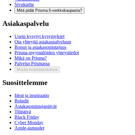
Sivukartta
Mitä pidät Prisma.fi-verkkokaupasta?
Asiakaspalvelu
Usein kysytyt kysymykset
Ota yhteyttä asiakaspalveluun
Bonus ja asiakasomistajuus
Prisma-myymälöiden yhteystiedot
Mikä on Prisma?
Palvelut Prismassa
Muuta evästeasetuksia
Suosittelemme
Ideat ja inspiraatio
Brändit
Asiakasomistajapäivät
Tilipäivä
Black Friday
Cyber Monday
Apple-uutuudet