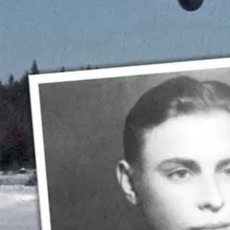
Ennen kohteelle tuloa alkoi DB-17:n toinen moottori piiputtamaan. H
tekee enää tuhat kierrosta. Öljynpaine riittää enää juuri ja juuri. Mitä
Täydennyslentolaivue 17:ään ja lyhyeksi aikaa Lentolaivue 48:aan Lu
vaativilla ja vaarallisilla pommituslennoilla Iljushin-sotasaalis- ja
tie vei vielä Lapin sotaan. Täpäriä tilanteita riitti ja Pekka Penttilä 
Suomessa ja Ruotsissa. Kolmena vuonna hänellä oli pesti valtamerilai
hänellä on hallussaan myös yksi maailmanennätys pikajuoksussa. Pekan
Veljensä tavoin henkeen ja vereen moottorimies Esko toimi kymmenet v
kirjoittaja on haastatellut kirjan päähenkilöitä ja tutkinut arkistomateri
suhteessa menettänyt luettavuuttaan ja mukaansatempaavuuttaan. Yhdellä
kentällä vastaan: - Krhmmm... Mikä perkele nyt oli, että teidän piti si
Näytä lisää
tuotekuvausta
Ominaisuudet
Oletko tyytyväinen tuotetietoihin?