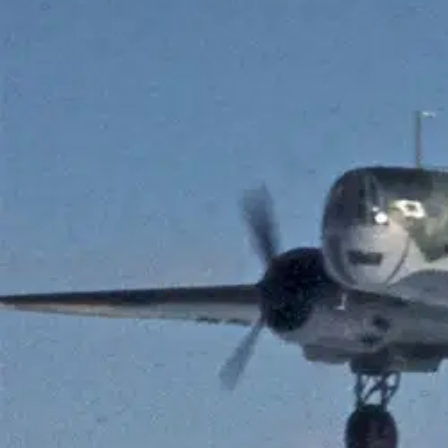
Nouto myymälästä
Toimitus
Ei saatavilla
Kotiin tai noutopisteeseen
Alk. 0 €
Ilmainen toimitus yli 100 €:n tilauksille Po
Etu ei koske Suuri‑lisäpalvelulla toimitettavia tuotteita.
Tarkista myymäläsaatavuus
Ei saatavilla
Tuotekuvaus