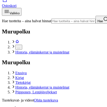
Ostoskori
Valikko
Hae tuotteita – aina halvat hinnat
Hae
Murupolku
…
Historia, elämänkerrat ja muistelmat
Murupolku
Etusivu
Kirjat
Tietokirjat
Historia, elämänkerrat ja muistelmat
Piipponen, Lentäjäveljekset
Tuotekuvat- ja videot
Ohita tuotekuva