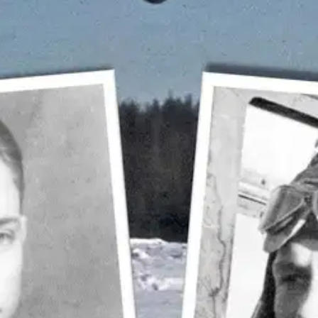
e alkoivat jäädä jälkeen pommiletkasta. Pekka kuuli Suhosen äänen sisä
s nyt tehdään? Pekka Penttilä (s. 1924) suoritti sotilassähköttäjän tutkin
onetjärvelle.
Pian hän sai komennuksen Lentolaivue 46:een Mensuvaaran 
 Dornier-pommikoneissa sähköttäjä-konekivääriampujana jatkosodan kiivai
suoritti yhteensä 26 sotalentoa jatko- ja Lapin sodassa. Sodan jälkeen hän
voilla konemiehenä. Nuoruuden urheiluharrastus johti eläkkeellä menest
 neljä vuotta nuorempi Esko-veli ei ehtinyt sotalennoille. Vuonna 194
uoden lentomoottoriasentajana ja moottoritarkastajana jääden eläkkeel
aalia, jotta kirjan tiedot on saatu tarkistettua. Näin kaikkia kirjan tietoj
 moottorilla he jatkoivat kohteelle ja pudottivat pommit. Suhonen otti t
nne lähteä seikkailemaan yhdellä moottorilla?