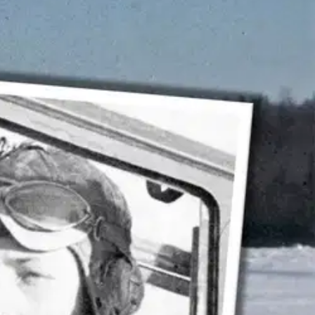
puhelimen kautta kuulokkeissaan: - Reino tässä! Toinen moottori
non Hämeenlinnassa ja siirtyi lentosähköttäjäksi ensin
tukikohtaan loppusyksyllä 1943. Siellä hän palveli lukuisilla
mpien torjuntataistelujen päivinä. Laivueen nuorimpien joukossa Pekan
 teki pitkän päivätyön lentokonemoottoriasentajana ja -tarkastajana
yksekkääseen veteraaniurheilu-uraan. Lukuisten kultamitalien lisäksi
7 hän sai Kauhavalla lyhennetyn koulutuksen hävittäjälentäjäksi.
le työnsuunnittelun esimiehen tehtävistä Valmet Oy:ltä. Kirjan
a voidaan pitää kaikin puolin totuudenmukaisina. Kirja ei ole siinä
ähystäjältä suoran kurssin kotiin. Kapteeni Pesola otti lentäjät