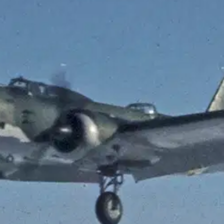
stin pakettiautomaattiin tai palvelupisteesee