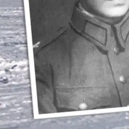
Ovatko tuotetiedot riittävät? Jos tuotetiedoissa on puutteita tai niitä v
Anna palautetta
,
Avautuu uuteen välilehteen
Ilmainen palautus 30 päivää.*
Nouto myymälästä ilman toimituskuluja.
Asiakasomistajalle Bonusta jopa 5 %.*
Verkkokauppa
Ohjeet
Ensitilaajan pikaopas
Myymälänouto
Palautukset
Reklamaatio
Takuu ja huolto
Toimitustavat
Maksutavat
Asennuspalvelut
Tilaus- ja toimitusehdot