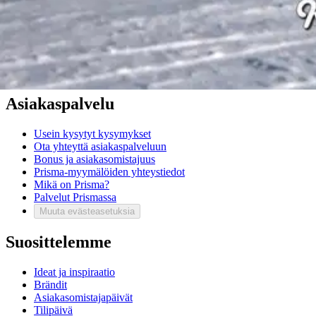
Käyttöehdot
Tietosuojakäytäntö
Saavutettavuus
Vastuullisuus
Sivukartta
Mitä pidät Prisma.fi-verkkokaupasta?
Asiakaspalvelu
Usein kysytyt kysymykset
Ota yhteyttä asiakaspalveluun
Bonus ja asiakasomistajuus
Prisma-myymälöiden yhteystiedot
Mikä on Prisma?
Palvelut Prismassa
Muuta evästeasetuksia
Suosittelemme
Ideat ja inspiraatio
Brändit
Asiakasomistajapäivät
Tilipäivä