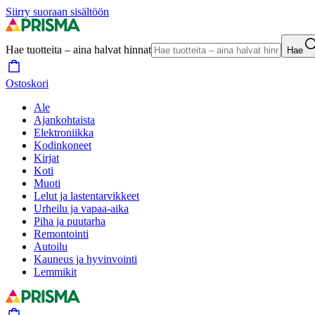
Siirry suoraan sisältöön
Hae tuotteita – aina halvat hinnat
Hae
Ostoskori
Ale
Ajankohtaista
Elektroniikka
Kodinkoneet
Kirjat
Koti
Muoti
Lelut ja lastentarvikkeet
Urheilu ja vapaa-aika
Piha ja puutarha
Remontointi
Autoilu
Kauneus ja hyvinvointi
Lemmikit