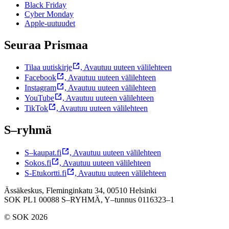
Black Friday
Cyber Monday
Apple-uutuudet
Seuraa Prismaa
Tilaa uutiskirje
,
Avautuu uuteen välilehteen
Facebook
,
Avautuu uuteen välilehteen
Instagram
,
Avautuu uuteen välilehteen
YouTube
,
Avautuu uuteen välilehteen
TikTok
,
Avautuu uuteen välilehteen
S–ryhmä
S–kaupat.fi
,
Avautuu uuteen välilehteen
Sokos.fi
,
Avautuu uuteen välilehteen
S-Etukortti.fi
,
Avautuu uuteen välilehteen
Ässäkeskus, Fleminginkatu 34, 00510 Helsinki
SOK PL1 00088 S–RYHMÄ,
Y–tunnus 0116323–1
© SOK 2026