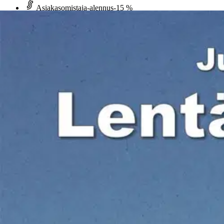
Asiakasomistaja-alennus
-15 %
Avaa kuva suurempana
Karusellin nuolipainikkeet
Ketterät Kirjat
Piipponen, Lentäjäveljekset
56,27 €
Asiakasomistajahinta
Hinta ilman S-Etukorttia:
66,20 €
Verkkokaupan hinta
Valitse toimitustapa