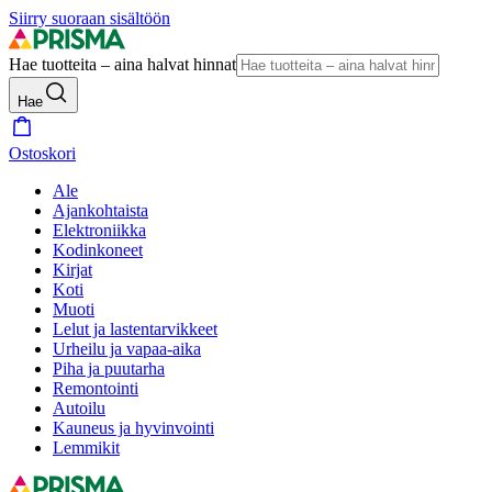
Siirry suoraan sisältöön
Hae tuotteita – aina halvat hinnat
Hae
Ostoskori
Ale
Ajankohtaista
Elektroniikka
Kodinkoneet
Kirjat
Koti
Muoti
Lelut ja lastentarvikkeet
Urheilu ja vapaa-aika
Piha ja puutarha
Remontointi
Autoilu
Kauneus ja hyvinvointi
Lemmikit