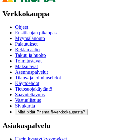
Verkkokauppa
Ohjeet
Ensitilaajan pikaopas
Myymälänouto
Palautukset
Reklamaatio
Takuu ja huolto
Toimitustavat
Maksutavat
Asennuspalvelut
Tilaus- ja toimitusehdot
Käyttöehdot
Tietosuojakäytäntö
Saavutettavuus
Vastuullisuus
Sivukartta
Mitä pidät Prisma.fi-verkkokaupasta?
Asiakaspalvelu
Usein kysytyt kysymykset