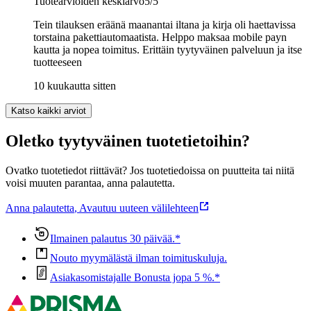
Tuotearvioiden keskiarvo
5
/5
Tein tilauksen eräänä maanantai iltana ja kirja oli haettavissa
torstaina pakettiautomaatista. Helppo maksaa mobile payn
kautta ja nopea toimitus. Erittäin tyytyväinen palveluun ja itse
tuotteeseen
10 kuukautta sitten
Katso kaikki arviot
Oletko tyytyväinen tuotetietoihin?
Ovatko tuotetiedot riittävät? Jos tuotetiedoissa on puutteita tai niitä
voisi muuten parantaa, anna palautetta.
Anna palautetta
,
Avautuu uuteen välilehteen
Ilmainen palautus 30 päivää.*
Nouto myymälästä ilman toimituskuluja.
Asiakasomistajalle Bonusta jopa 5 %.*