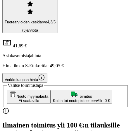
Tuotearvioiden keskiarvo
4,3
/5
(3)
arviota
41,69 €
Asiakasomistajahinta
Hinta ilman S-Etukorttia:
49,05 €
Verkkokaupan hinta
Valitse toimitustapa
Nouto myymälästä
Toimitus
Ei saatavilla
Kotiin tai noutopisteeseen
Alk. 0 €
Ilmainen toimitus yli 100 €:n tilauksille