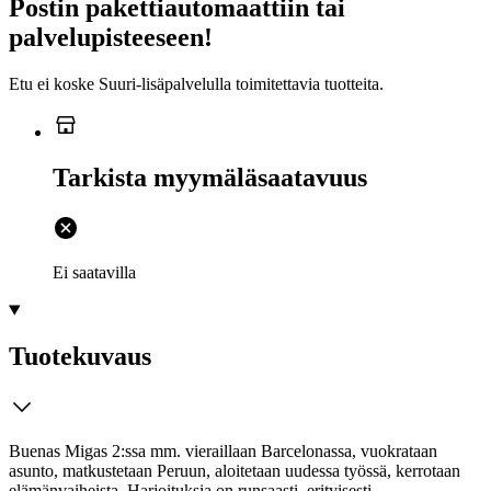
Postin pakettiautomaattiin tai
palvelupisteeseen!
Etu ei koske Suuri‑lisäpalvelulla toimitettavia tuotteita.
Tarkista myymäläsaatavuus
Ei saatavilla
Tuotekuvaus
Buenas Migas 2:ssa mm. vieraillaan Barcelonassa, vuokrataan
asunto, matkustetaan Peruun, aloitetaan uudessa työssä, kerrotaan
elämänvaiheista. Harjoituksia on runsaasti, erityisesti