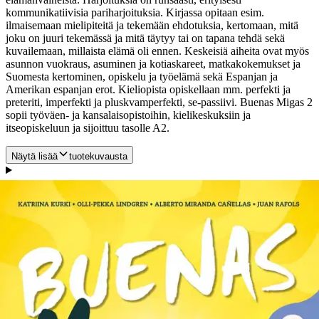
kommunikatiivisia pariharjoituksia. Kirjassa opitaan esim.
ilmaisemaan mielipiteitä ja tekemään ehdotuksia, kertomaan, mitä
joku on juuri tekemässä ja mitä täytyy tai on tapana tehdä sekä
kuvailemaan, millaista elämä oli ennen.
Keskeisiä aiheita ovat myös
asunnon vuokraus, asuminen ja kotiaskareet, matkakokemukset ja
Suomesta kertominen, opiskelu ja työelämä sekä Espanjan ja
Amerikan espanjan erot. Kieliopista opiskellaan mm. perfekti ja
preteriti, imperfekti ja pluskvamperfekti, se-passiivi. Buenas Migas 2
sopii työväen- ja kansalaisopistoihin, kielikeskuksiin ja
itseopiskeluun ja sijoittuu tasolle A2.
Näytä lisää
tuotekuvausta
Ominaisuudet
Arviot