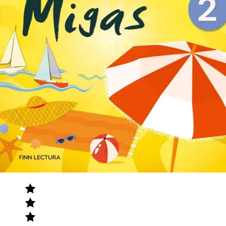
Tuotearvioiden keskiarvo
4,3
/5
(3)
arviota
Julkaisemme tuotearvioita vain varmistetuista ostoksista. Niitä voivat
kirjoittaa asiakkaat, jotka ovat käyttäneet S-Etukorttia myymälässä
tai verkkokaupassa.
N
Nimetön