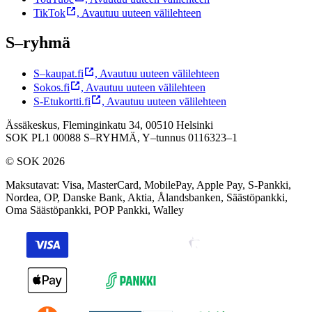
TikTok
,
Avautuu uuteen välilehteen
S–ryhmä
S–kaupat.fi
,
Avautuu uuteen välilehteen
Sokos.fi
,
Avautuu uuteen välilehteen
S-Etukortti.fi
,
Avautuu uuteen välilehteen
Ässäkeskus, Fleminginkatu 34, 00510 Helsinki
SOK PL1 00088 S–RYHMÄ,
Y–tunnus 0116323–1
© SOK 2026
Maksutavat
:
Visa, MasterCard, MobilePay, Apple Pay, S-Pankki,
Nordea, OP, Danske Bank, Aktia, Ålandsbanken, Säästöpankki,
Oma Säästöpankki, POP Pankki, Walley