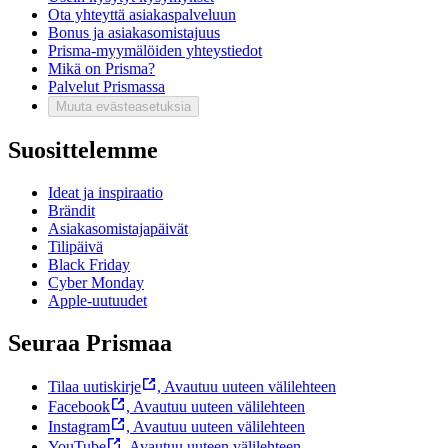
Ota yhteyttä asiakaspalveluun
Bonus ja asiakasomistajuus
Prisma-myymälöiden yhteystiedot
Mikä on Prisma?
Palvelut Prismassa
Muuta evästeasetuksia
Suosittelemme
Ideat ja inspiraatio
Brändit
Asiakasomistajapäivät
Tilipäivä
Black Friday
Cyber Monday
Apple-uutuudet
Seuraa Prismaa
Tilaa uutiskirje
,
Avautuu uuteen välilehteen
Facebook
,
Avautuu uuteen välilehteen
Instagram
,
Avautuu uuteen välilehteen
YouTube
,
Avautuu uuteen välilehteen