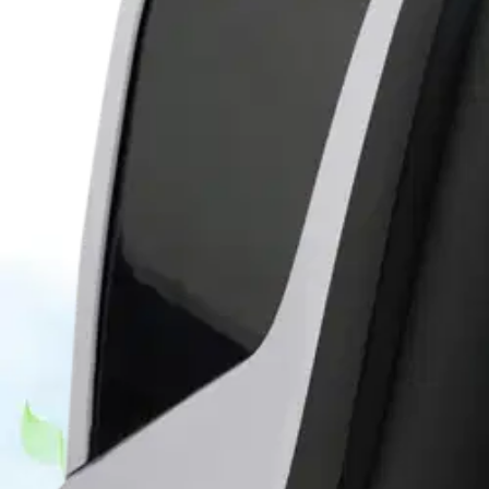
Asiakasomistaja-alennus
-15 %
Avaa kuva suurempana
Avaa kuva suurempana
Avaa kuva suurempana
Avaa kuva suurempana
Avaa kuva suurempana
Avaa kuva suurempana
Avaa kuva suurempana
Karusellin nuolipainikkeet
Seuraava
Karusellin pikakuvakkeet