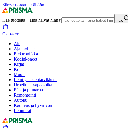
Siirry suoraan sisältöön
Hae tuotteita – aina halvat hinnat
Hae
Ostoskori
Ale
Ajankohtaista
Elektroniikka
Kodinkoneet
Kirjat
Koti
Muoti
Lelut ja lastentarvikkeet
Urheilu ja vapaa-aika
Piha ja puutarha
Remontointi
Autoilu
Kauneus ja hyvinvointi
Lemmikit