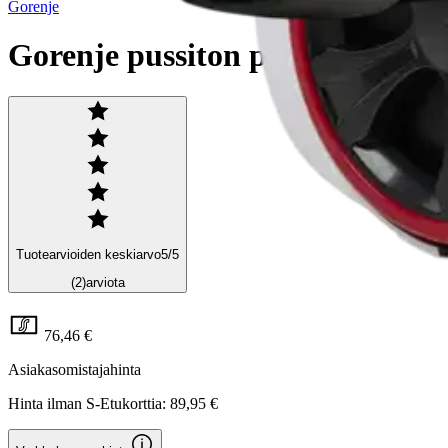
Gorenje
Gorenje pussiton pölynimuri
Tuotearvioiden keskiarvo
5
/5
(2)
arviota
76,46 €
Asiakasomistajahinta
Hinta ilman S-Etukorttia:
89,95 €