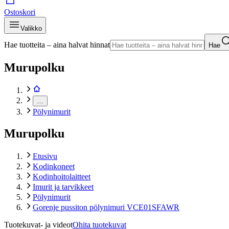
Ostoskori
Valikko
Hae tuotteita – aina halvat hinnat
Hae
Murupolku
…
Pölynimurit
Murupolku
Etusivu
Kodinkoneet
Kodinhoitolaitteet
Imurit ja tarvikkeet
Pölynimurit
Gorenje pussiton pölynimuri VCE01SFAWR
Tuotekuvat- ja videot
Ohita tuotekuvat