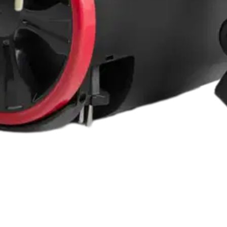
 VCE01SFAWR