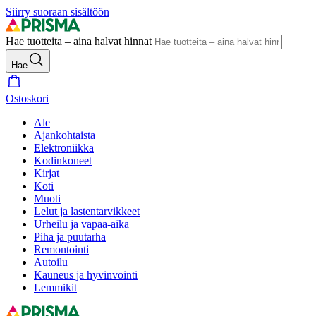
Siirry suoraan sisältöön
Hae tuotteita – aina halvat hinnat
Hae
Ostoskori
Ale
Ajankohtaista
Elektroniikka
Kodinkoneet
Kirjat
Koti
Muoti
Lelut ja lastentarvikkeet
Urheilu ja vapaa-aika
Piha ja puutarha
Remontointi
Autoilu
Kauneus ja hyvinvointi
Lemmikit