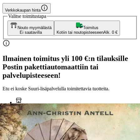
Verkkokaupan hinta
Valitse toimitustapa
Nouto myymälästä
Toimitus
Ei saatavilla
Kotiin tai noutopisteeseen
Alk. 0 €
Ilmainen toimitus yli 100 €:n tilauksille
Postin pakettiautomaattiin tai
palvelupisteeseen!
Etu ei koske Suuri‑lisäpalvelulla toimitettavia tuotteita.
Tarkista myymäläsaatavuus