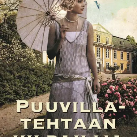
Ei saatavilla
Tuotekuvaus
Tulisieluinen Paula Barker hurmaa puuvillatehtaan
reklaamipäällikkönä! Kun tehtaan tulevaisuus on uhattuna ja
Littoisten verkatehtaan itsevarma nuori johtaja Rikhard Falke yrittää
ostaa Barkerin puuvillatehtaan, Paula päättää tehdä kaikkensa
estääkseen sen. Kipinöivältä romantiikalta ei vältytä, kun vastakkain
on kaksi vahvaa persoonaa.
Puuvillatehdas-sarjan kolmas osa
Puuvillatehtaan kilpailija herättää eloon Turun liike-elämän jännitteet
ja jazzin ja kimalluksen vuosikymmenen, joka tuo yhteen kolme
sukupolvea Barkerin naisia: nykyaikaisen Paulan, äidillisen Martan
ja Jenny-mummin lukupiireineen. Menestyssarja valloittaa
maailmaa, sen käännösoikeudet on myyty jo viiteen maahan.
Näytä lisää
tuotekuvausta