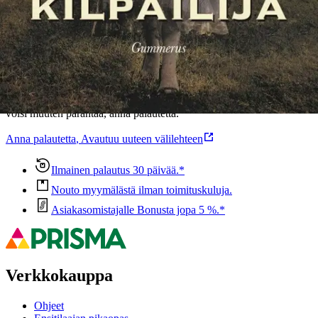
Ominaisuudet
Oletko tyytyväinen tuotetietoihin?
Ovatko tuotetiedot riittävät? Jos tuotetiedoissa on puutteita tai niitä
voisi muuten parantaa, anna palautetta.
Anna palautetta
,
Avautuu uuteen välilehteen
Ilmainen palautus 30 päivää.*
Nouto myymälästä ilman toimituskuluja.
Asiakasomistajalle Bonusta jopa 5 %.*
Verkkokauppa
Ohjeet