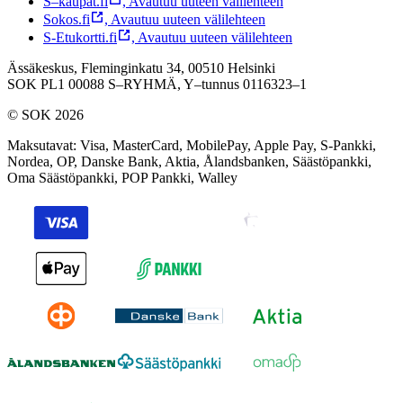
S–kaupat.fi
,
Avautuu uuteen välilehteen
Sokos.fi
,
Avautuu uuteen välilehteen
S-Etukortti.fi
,
Avautuu uuteen välilehteen
Ässäkeskus, Fleminginkatu 34, 00510 Helsinki
SOK PL1 00088 S–RYHMÄ,
Y–tunnus 0116323–1
© SOK 2026
Maksutavat
:
Visa, MasterCard, MobilePay, Apple Pay, S-Pankki,
Nordea, OP, Danske Bank, Aktia, Ålandsbanken, Säästöpankki,
Oma Säästöpankki, POP Pankki, Walley