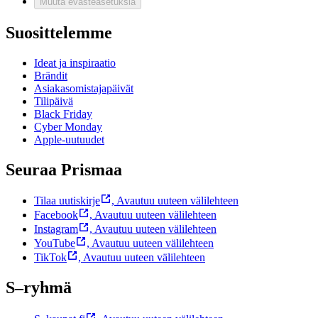
Muuta evästeasetuksia
Suosittelemme
Ideat ja inspiraatio
Brändit
Asiakasomistajapäivät
Tilipäivä
Black Friday
Cyber Monday
Apple-uutuudet
Seuraa Prismaa
Tilaa uutiskirje
,
Avautuu uuteen välilehteen
Facebook
,
Avautuu uuteen välilehteen
Instagram
,
Avautuu uuteen välilehteen
YouTube
,
Avautuu uuteen välilehteen
TikTok
,
Avautuu uuteen välilehteen
S–ryhmä