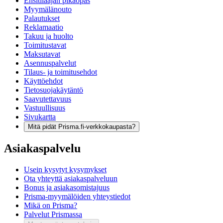
Ensitilaajan pikaopas
Myymälänouto
Palautukset
Reklamaatio
Takuu ja huolto
Toimitustavat
Maksutavat
Asennuspalvelut
Tilaus- ja toimitusehdot
Käyttöehdot
Tietosuojakäytäntö
Saavutettavuus
Vastuullisuus
Sivukartta
Mitä pidät Prisma.fi-verkkokaupasta?
Asiakaspalvelu
Usein kysytyt kysymykset
Ota yhteyttä asiakaspalveluun
Bonus ja asiakasomistajuus
Prisma-myymälöiden yhteystiedot
Mikä on Prisma?
Palvelut Prismassa